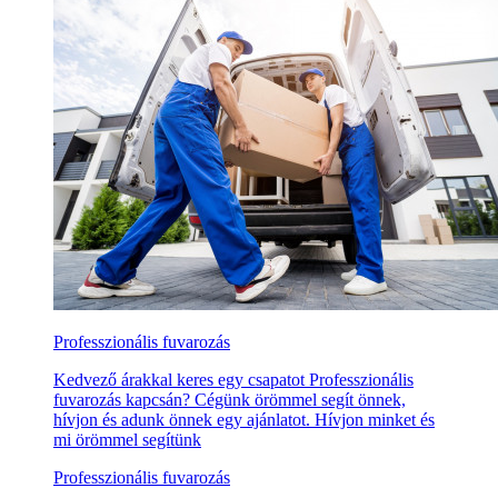
Professzionális fuvarozás
Kedvező árakkal keres egy csapatot Professzionális
fuvarozás kapcsán? Cégünk örömmel segít önnek,
hívjon és adunk önnek egy ajánlatot. Hívjon minket és
mi örömmel segítünk
Professzionális fuvarozás