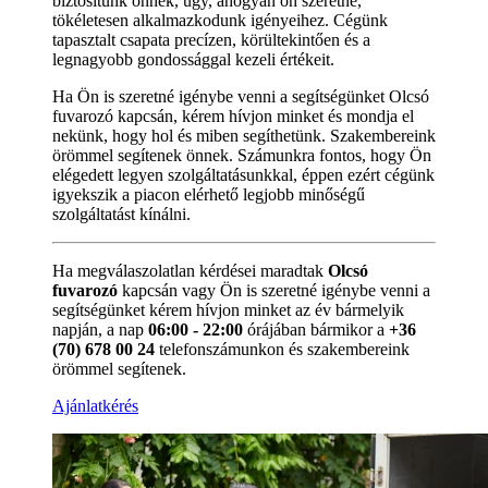
biztosítunk önnek, úgy, ahogyan ön szeretné,
tökéletesen alkalmazkodunk igényeihez. Cégünk
tapasztalt csapata precízen, körültekintően és a
legnagyobb gondossággal kezeli értékeit.
Ha Ön is szeretné igénybe venni a segítségünket Olcsó
fuvarozó kapcsán, kérem hívjon minket és mondja el
nekünk, hogy hol és miben segíthetünk. Szakembereink
örömmel segítenek önnek. Számunkra fontos, hogy Ön
elégedett legyen szolgáltatásunkkal, éppen ezért cégünk
igyekszik a piacon elérhető legjobb minőségű
szolgáltatást kínálni.
Ha megválaszolatlan kérdései maradtak
Olcsó
fuvarozó
kapcsán vagy Ön is szeretné igénybe venni a
segítségünket kérem hívjon minket az év bármelyik
napján, a nap
06:00 - 22:00
órájában bármikor a
+36
(70) 678 00 24
telefonszámunkon és szakembereink
örömmel segítenek.
Ajánlatkérés