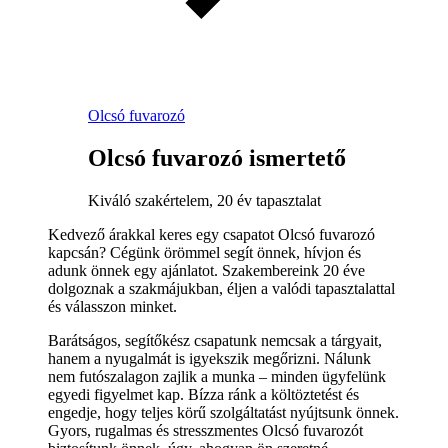
Olcsó fuvarozó
Olcsó fuvarozó ismertető
Kiváló szakértelem, 20 év tapasztalat
Kedvező árakkal keres egy csapatot Olcsó fuvarozó
kapcsán? Cégünk örömmel segít önnek, hívjon és
adunk önnek egy ajánlatot. Szakembereink 20 éve
dolgoznak a szakmájukban, éljen a valódi tapasztalattal
és válasszon minket.
Barátságos, segítőkész csapatunk nemcsak a tárgyait,
hanem a nyugalmát is igyekszik megőrizni. Nálunk
nem futószalagon zajlik a munka – minden ügyfelünk
egyedi figyelmet kap. Bízza ránk a költöztetést és
engedje, hogy teljes körű szolgáltatást nyújtsunk önnek.
Gyors, rugalmas és stresszmentes Olcsó fuvarozót