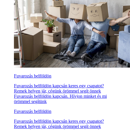
Fuvarozás belföldön
Fuvarozás belföldön kapcsán keres egy csapatot?
Remek helyen jár, cégünk örömmel segít önnek
Fuvarozás belföldön kapcsán. Hívjon minket és mi
örömmel segítünk
Fuvarozás belföldön
Fuvarozás belföldön kapcsán keres egy csapatot?
Remek helyen jár, cégünk örömmel segít önnek