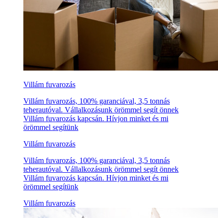
Villám fuvarozás
Villám fuvarozás, 100% garanciával, 3,5 tonnás
teherautóval. Vállalkozásunk örömmel segít önnek
Villám fuvarozás kapcsán. Hívjon minket és mi
örömmel segítünk
Villám fuvarozás
Villám fuvarozás, 100% garanciával, 3,5 tonnás
teherautóval. Vállalkozásunk örömmel segít önnek
Villám fuvarozás kapcsán. Hívjon minket és mi
örömmel segítünk
Villám fuvarozás