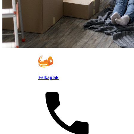
Felkaplak