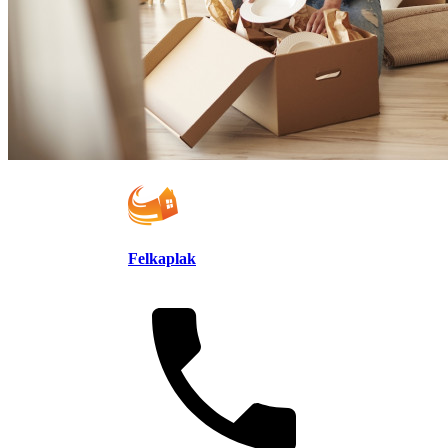
Felkaplak