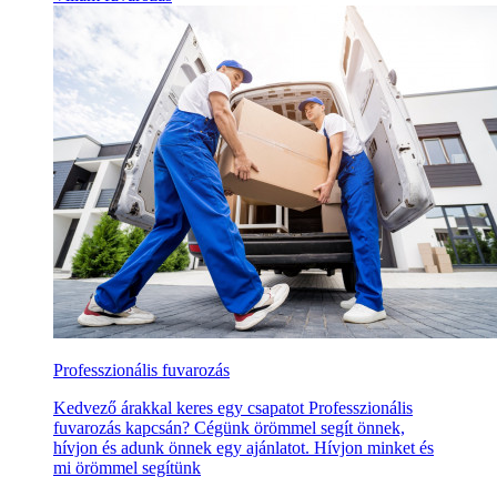
Professzionális fuvarozás
Kedvező árakkal keres egy csapatot Professzionális
fuvarozás kapcsán? Cégünk örömmel segít önnek,
hívjon és adunk önnek egy ajánlatot. Hívjon minket és
mi örömmel segítünk