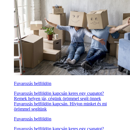
Fuvarozás belföldön
Fuvarozás belföldön kapcsán keres egy csapatot?
Remek helyen jár, cégünk örömmel segít önnek
Fuvarozás belföldön kapcsán. Hívjon minket és mi
örömmel segítünk
Fuvarozás belföldön
Fuvarozás belföldön kapcsán keres egy csapatot?