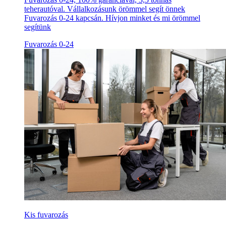
teherautóval. Vállalkozásunk örömmel segít önnek
Fuvarozás 0-24 kapcsán. Hívjon minket és mi örömmel
segítünk
Fuvarozás 0-24
Kis fuvarozás