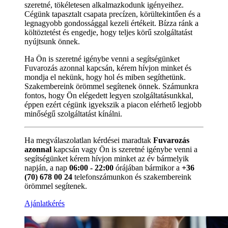
szeretné, tökéletesen alkalmazkodunk igényeihez.
Cégünk tapasztalt csapata precízen, körültekintően és a
legnagyobb gondossággal kezeli értékeit. Bízza ránk a
költöztetést és engedje, hogy teljes körű szolgáltatást
nyújtsunk önnek.
Ha Ön is szeretné igénybe venni a segítségünket
Fuvarozás azonnal kapcsán, kérem hívjon minket és
mondja el nekünk, hogy hol és miben segíthetünk.
Szakembereink örömmel segítenek önnek. Számunkra
fontos, hogy Ön elégedett legyen szolgáltatásunkkal,
éppen ezért cégünk igyekszik a piacon elérhető legjobb
minőségű szolgáltatást kínálni.
Ha megválaszolatlan kérdései maradtak
Fuvarozás
azonnal
kapcsán vagy Ön is szeretné igénybe venni a
segítségünket kérem hívjon minket az év bármelyik
napján, a nap
06:00 - 22:00
órájában bármikor a
+36
(70) 678 00 24
telefonszámunkon és szakembereink
örömmel segítenek.
Ajánlatkérés