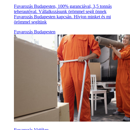
Fuvarozás Budapesten, 100% garanciával, 3,5 tonnás
teherautóval. Vállalkozásunk örömmel segít önnek
Fuvarozás Budapesten kapcsán. Hívjon minket és mi
örömmel segítünk
Fuvarozás Budapesten
Fuvarozás Vidékre