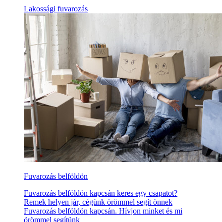
Lakossági fuvarozás
Fuvarozás belföldön
Fuvarozás belföldön kapcsán keres egy csapatot?
Remek helyen jár, cégünk örömmel segít önnek
Fuvarozás belföldön kapcsán. Hívjon minket és mi
örömmel segítünk