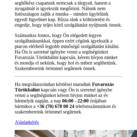
segítőkész csapatunk nemcsak a tárgyait, hanem a
nyugalmát is igyekszik megőrizni. Nálunk nem
futószalagon zajlik a munka – minden ügyfelünk
egyedi figyelmet kap. Bízza ránk a költöztetést és
engedje, hogy teljes körű szolgáltatást nyújtsunk önnek.
Számunkra fontos, hogy Ön elégedett legyen
szolgáltatásunkkal, éppen ezért cégünk igyekszik a
piacon elérhető legjobb minőségű szolgáltatást kínálni.
Ha Ön is szeretné igénybe venni a segítségünket
Fuvarozás Törökbálint kapcsán, kérem hívjon minket
és mondja el nekünk, hogy hol és miben segíthetünk.
Szakembereink örömmel segítenek önnek.
Ha megválaszolatlan kérdései maradtak
Fuvarozás
Törökbálint
kapcsán vagy Ön is szeretné igénybe
venni a segítségünket kérem hívjon minket az év
bármelyik napján, a nap
06:00 - 22:00
órájában
bármikor a
+36 (70) 678 00 24
telefonszámunkon és
szakembereink örömmel segítenek.
Ajánlatkérés