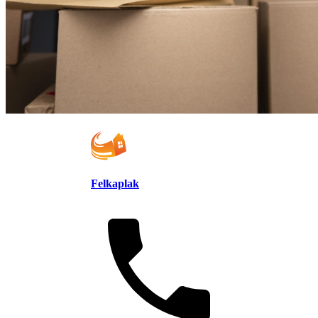
Felkaplak