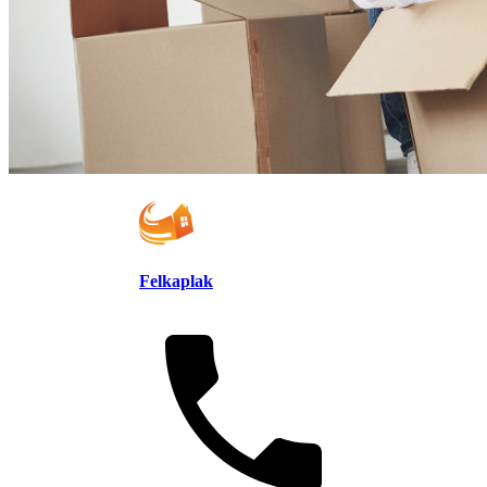
Felkaplak