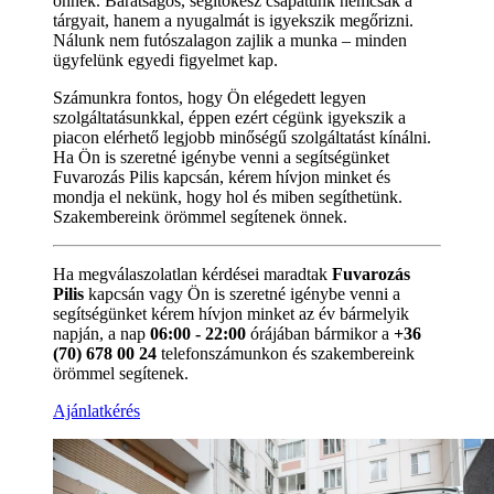
önnek. Barátságos, segítőkész csapatunk nemcsak a
tárgyait, hanem a nyugalmát is igyekszik megőrizni.
Nálunk nem futószalagon zajlik a munka – minden
ügyfelünk egyedi figyelmet kap.
Számunkra fontos, hogy Ön elégedett legyen
szolgáltatásunkkal, éppen ezért cégünk igyekszik a
piacon elérhető legjobb minőségű szolgáltatást kínálni.
Ha Ön is szeretné igénybe venni a segítségünket
Fuvarozás Pilis kapcsán, kérem hívjon minket és
mondja el nekünk, hogy hol és miben segíthetünk.
Szakembereink örömmel segítenek önnek.
Ha megválaszolatlan kérdései maradtak
Fuvarozás
Pilis
kapcsán vagy Ön is szeretné igénybe venni a
segítségünket kérem hívjon minket az év bármelyik
napján, a nap
06:00 - 22:00
órájában bármikor a
+36
(70) 678 00 24
telefonszámunkon és szakembereink
örömmel segítenek.
Ajánlatkérés