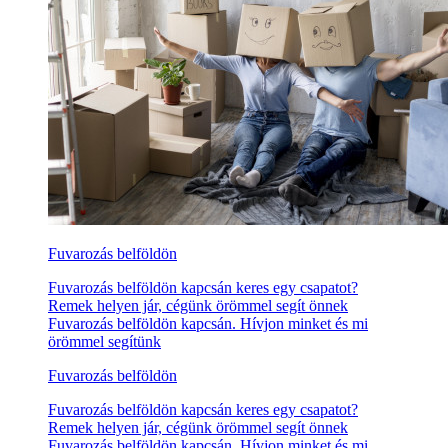
Fuvarozás belföldön
Fuvarozás belföldön kapcsán keres egy csapatot?
Remek helyen jár, cégünk örömmel segít önnek
Fuvarozás belföldön kapcsán. Hívjon minket és mi
örömmel segítünk
Fuvarozás belföldön
Fuvarozás belföldön kapcsán keres egy csapatot?
Remek helyen jár, cégünk örömmel segít önnek
Fuvarozás belföldön kapcsán. Hívjon minket és mi