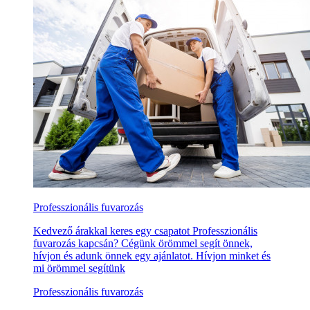
Professzionális fuvarozás
Kedvező árakkal keres egy csapatot Professzionális
fuvarozás kapcsán? Cégünk örömmel segít önnek,
hívjon és adunk önnek egy ajánlatot. Hívjon minket és
mi örömmel segítünk
Professzionális fuvarozás