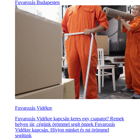
Fuvarozás Budapesten
Fuvarozás Vidékre
Fuvarozás Vidékre kapcsán keres egy csapatot? Remek
helyen jár, cégünk örömmel segít önnek Fuvarozás
Vidékre kapcsán. Hívjon minket és mi örömmel
segítünk