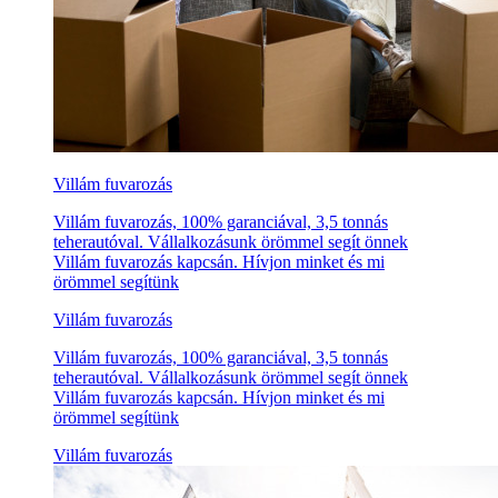
Villám fuvarozás
Villám fuvarozás, 100% garanciával, 3,5 tonnás
teherautóval. Vállalkozásunk örömmel segít önnek
Villám fuvarozás kapcsán. Hívjon minket és mi
örömmel segítünk
Villám fuvarozás
Villám fuvarozás, 100% garanciával, 3,5 tonnás
teherautóval. Vállalkozásunk örömmel segít önnek
Villám fuvarozás kapcsán. Hívjon minket és mi
örömmel segítünk
Villám fuvarozás