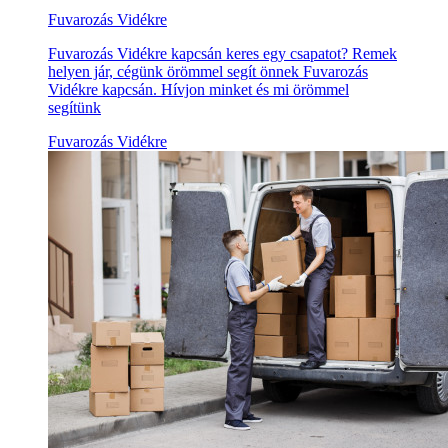
Fuvarozás Vidékre
Fuvarozás Vidékre kapcsán keres egy csapatot? Remek
helyen jár, cégünk örömmel segít önnek Fuvarozás
Vidékre kapcsán. Hívjon minket és mi örömmel
segítünk
Fuvarozás Vidékre