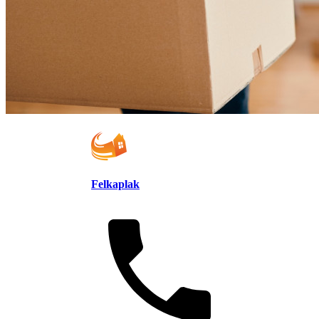
Felkaplak