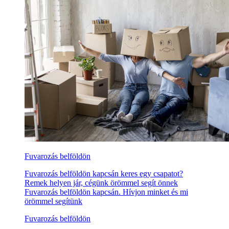
Fuvarozás belföldön
Fuvarozás belföldön kapcsán keres egy csapatot?
Remek helyen jár, cégünk örömmel segít önnek
Fuvarozás belföldön kapcsán. Hívjon minket és mi
örömmel segítünk
Fuvarozás belföldön