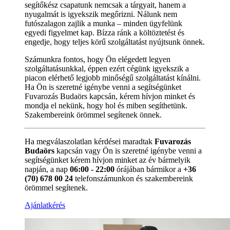
segítőkész csapatunk nemcsak a tárgyait, hanem a
nyugalmát is igyekszik megőrizni. Nálunk nem
futószalagon zajlik a munka – minden ügyfelünk
egyedi figyelmet kap. Bízza ránk a költöztetést és
engedje, hogy teljes körű szolgáltatást nyújtsunk önnek.
Számunkra fontos, hogy Ön elégedett legyen
szolgáltatásunkkal, éppen ezért cégünk igyekszik a
piacon elérhető legjobb minőségű szolgáltatást kínálni.
Ha Ön is szeretné igénybe venni a segítségünket
Fuvarozás Budaörs kapcsán, kérem hívjon minket és
mondja el nekünk, hogy hol és miben segíthetünk.
Szakembereink örömmel segítenek önnek.
Ha megválaszolatlan kérdései maradtak
Fuvarozás
Budaörs
kapcsán vagy Ön is szeretné igénybe venni a
segítségünket kérem hívjon minket az év bármelyik
napján, a nap
06:00 - 22:00
órájában bármikor a
+36
(70) 678 00 24
telefonszámunkon és szakembereink
örömmel segítenek.
Ajánlatkérés