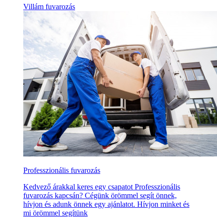
Villám fuvarozás
Professzionális fuvarozás
Kedvező árakkal keres egy csapatot Professzionális
fuvarozás kapcsán? Cégünk örömmel segít önnek,
hívjon és adunk önnek egy ajánlatot. Hívjon minket és
mi örömmel segítünk