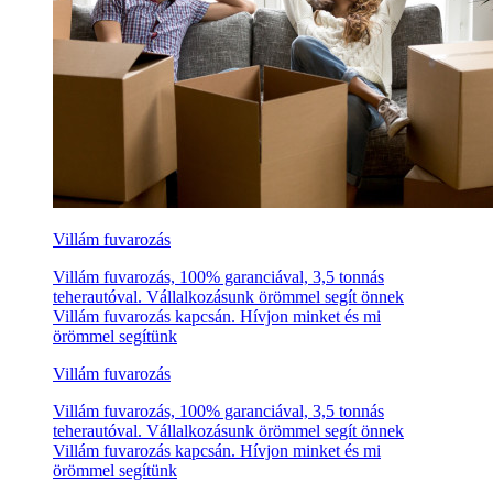
Villám fuvarozás
Villám fuvarozás, 100% garanciával, 3,5 tonnás
teherautóval. Vállalkozásunk örömmel segít önnek
Villám fuvarozás kapcsán. Hívjon minket és mi
örömmel segítünk
Villám fuvarozás
Villám fuvarozás, 100% garanciával, 3,5 tonnás
teherautóval. Vállalkozásunk örömmel segít önnek
Villám fuvarozás kapcsán. Hívjon minket és mi
örömmel segítünk