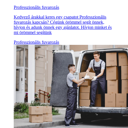
Professzionális fuvarozás
Kedvező árakkal keres egy csapatot Professzionális
fuvarozás kapcsán? Cégünk örömmel segít önnek,
hívjon és adunk önnek egy ajánlatot. Hívjon minket és
mi örömmel segítünk
Professzionális fuvarozás