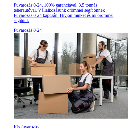
Fuvarozás 0-24, 100% garanciával, 3,5 tonnás
teherautóval. Vállalkozásunk örömmel segít önnek
Fuvarozás 0-24 kapcsán. Hívjon minket és mi örömmel
segítünk
Fuvarozás 0-24
Kis fuvarozás