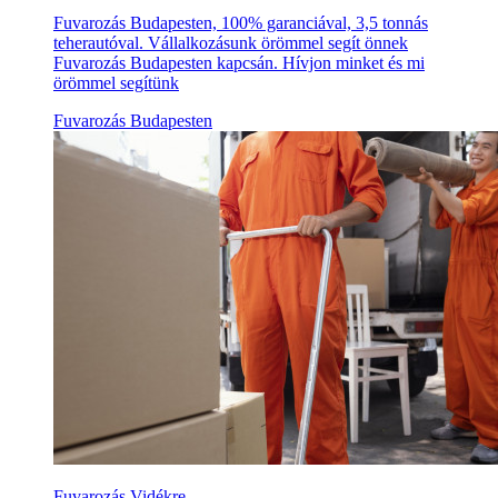
Fuvarozás Budapesten, 100% garanciával, 3,5 tonnás
teherautóval. Vállalkozásunk örömmel segít önnek
Fuvarozás Budapesten kapcsán. Hívjon minket és mi
örömmel segítünk
Fuvarozás Budapesten
Fuvarozás Vidékre