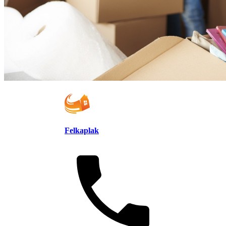
Felkaplak