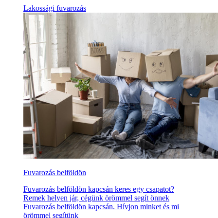
Lakossági fuvarozás
Fuvarozás belföldön
Fuvarozás belföldön kapcsán keres egy csapatot?
Remek helyen jár, cégünk örömmel segít önnek
Fuvarozás belföldön kapcsán. Hívjon minket és mi
örömmel segítünk