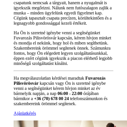
csapatunk nemcsak a tárgyait, hanem a nyugalmát is
igyekszik megőrizni. Nálunk nem futószalagon zajlik a
munka – minden ügyfelünk egyedi figyelmet kap.
Cégünk tapasztalt csapata precízen, körültekintően és a
legnagyobb gondossággal kezeli értékeit.
Ha Ön is szeretné igénybe venni a segítségünket
Fuvarozás Pilisvörösvár kapcsán, kérem hívjon minket
és mondja el nekünk, hogy hol és miben segíthetünk.
Szakembereink örömmel segítenek önnek. Számunkra
fontos, hogy Ön elégedett legyen szolgáltatásunkkal,
éppen ezért cégünk igyekszik a piacon elérhető legjobb
minőségű szolgáltatást kínálni.
Ha megválaszolatlan kérdései maradtak
Fuvarozás
Pilisvörösvár
kapcsán vagy Ön is szeretné igénybe
venni a segítségünket kérem hívjon minket az év
bármelyik napján, a nap
06:00 - 22:00
órájában
bármikor a
+36 (70) 678 00 24
telefonszámunkon és
szakembereink örömmel segítenek.
Ajánlatkérés