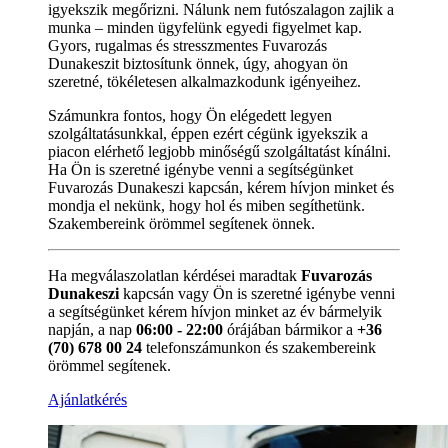
igyekszik megőrizni. Nálunk nem futószalagon zajlik a
munka – minden ügyfelünk egyedi figyelmet kap.
Gyors, rugalmas és stresszmentes Fuvarozás
Dunakeszit biztosítunk önnek, úgy, ahogyan ön
szeretné, tökéletesen alkalmazkodunk igényeihez.
Számunkra fontos, hogy Ön elégedett legyen
szolgáltatásunkkal, éppen ezért cégünk igyekszik a
piacon elérhető legjobb minőségű szolgáltatást kínálni.
Ha Ön is szeretné igénybe venni a segítségünket
Fuvarozás Dunakeszi kapcsán, kérem hívjon minket és
mondja el nekünk, hogy hol és miben segíthetünk.
Szakembereink örömmel segítenek önnek.
Ha megválaszolatlan kérdései maradtak
Fuvarozás
Dunakeszi
kapcsán vagy Ön is szeretné igénybe venni
a segítségünket kérem hívjon minket az év bármelyik
napján, a nap
06:00 - 22:00
órájában bármikor a
+36
(70) 678 00 24
telefonszámunkon és szakembereink
örömmel segítenek.
Ajánlatkérés