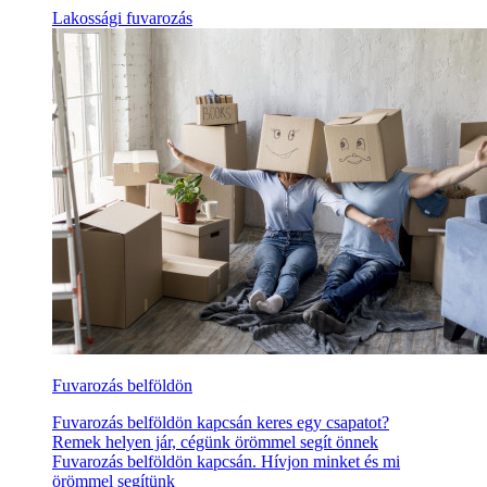
Lakossági fuvarozás
Fuvarozás belföldön
Fuvarozás belföldön kapcsán keres egy csapatot?
Remek helyen jár, cégünk örömmel segít önnek
Fuvarozás belföldön kapcsán. Hívjon minket és mi
örömmel segítünk