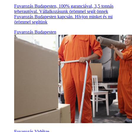
Fuvarozás Budapesten, 100% garanciával, 3,5 tonnás
teherautóval. Vállalkozásunk örömmel segít önnek
Fuvarozás Budapesten kapcsán. Hívjon minket és mi
örömmel segítünk
Fuvarozás Budapesten
Fuvarozás Vidékre