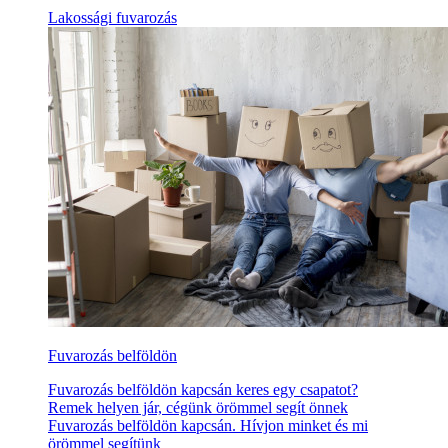
Lakossági fuvarozás
Fuvarozás belföldön
Fuvarozás belföldön kapcsán keres egy csapatot?
Remek helyen jár, cégünk örömmel segít önnek
Fuvarozás belföldön kapcsán. Hívjon minket és mi
örömmel segítünk