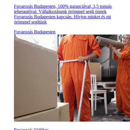
Fuvarozás Budapesten, 100% garanciával, 3,5 tonnás
teherautóval. Vállalkozásunk örömmel segít önnek
Fuvarozás Budapesten kapcsán. Hívjon minket és mi
örömmel segítünk
Fuvarozás Budapesten
Fuvarozás Vidékre