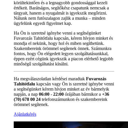
körültekintően és a legnagyobb gondossággal kezeli
értékeit. Barátságos, segítőkész csapatunk nemcsak a
tárgyait, hanem a nyugalmát is igyekszik megőrizni.
Nálunk nem futószalagon zajlik a munka – minden
ügyfelünk egyedi figyelmet kap.
Ha Ön is szeretné igénybe venni a segítségünket
Fuvarozás Tahitótfalu kapcsán, kérem hívjon minket és
mondja el nekünk, hogy hol és miben segíthetünk.
Szakembereink örömmel segítenek önnek. Számunkra
fontos, hogy Ön elégedett legyen szolgáltatásunkkal,
éppen ezért cégünk igyekszik a piacon elérhető legjobb
minőségű szolgáltatást kínálni.
Ha megválaszolatlan kérdései maradtak
Fuvarozás
Tahitótfalu
kapcsán vagy Ön is szeretné igénybe venni
a segítségünket kérem hívjon minket az év bármelyik
napján, a nap
06:00 - 22:00
órájában bármikor a
+36
(70) 678 00 24
telefonszámunkon és szakembereink
örömmel segítenek.
Ajánlatkérés