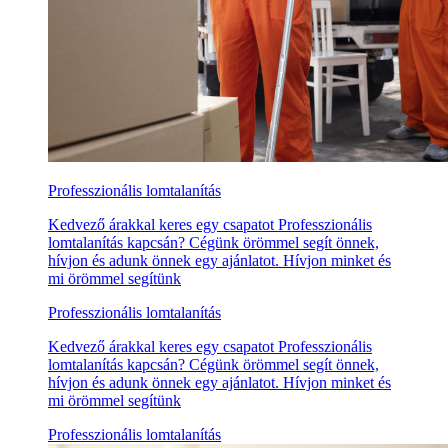
Professzionális lomtalanítás
Kedvező árakkal keres egy csapatot Professzionális
lomtalanítás kapcsán? Cégünk örömmel segít önnek,
hívjon és adunk önnek egy ajánlatot. Hívjon minket és
mi örömmel segítünk
Professzionális lomtalanítás
Kedvező árakkal keres egy csapatot Professzionális
lomtalanítás kapcsán? Cégünk örömmel segít önnek,
hívjon és adunk önnek egy ajánlatot. Hívjon minket és
mi örömmel segítünk
Professzionális lomtalanítás