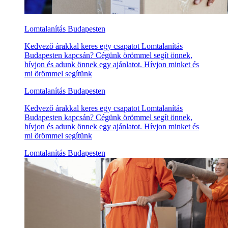
Lomtalanítás Budapesten
Kedvező árakkal keres egy csapatot Lomtalanítás
Budapesten kapcsán? Cégünk örömmel segít önnek,
hívjon és adunk önnek egy ajánlatot. Hívjon minket és
mi örömmel segítünk
Lomtalanítás Budapesten
Kedvező árakkal keres egy csapatot Lomtalanítás
Budapesten kapcsán? Cégünk örömmel segít önnek,
hívjon és adunk önnek egy ajánlatot. Hívjon minket és
mi örömmel segítünk
Lomtalanítás Budapesten