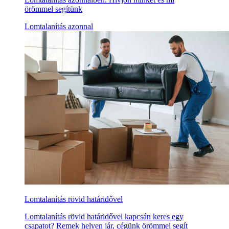
örömmel segítünk
Lomtalanítás azonnal
Lomtalanítás rövid határidővel
Lomtalanítás rövid határidővel kapcsán keres egy
csapatot? Remek helyen jár, cégünk örömmel segít