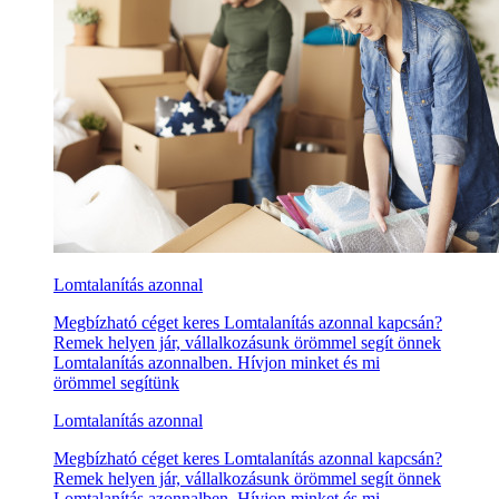
Lomtalanítás azonnal
Megbízható céget keres Lomtalanítás azonnal kapcsán?
Remek helyen jár, vállalkozásunk örömmel segít önnek
Lomtalanítás azonnalben. Hívjon minket és mi
örömmel segítünk
Lomtalanítás azonnal
Megbízható céget keres Lomtalanítás azonnal kapcsán?
Remek helyen jár, vállalkozásunk örömmel segít önnek
Lomtalanítás azonnalben. Hívjon minket és mi