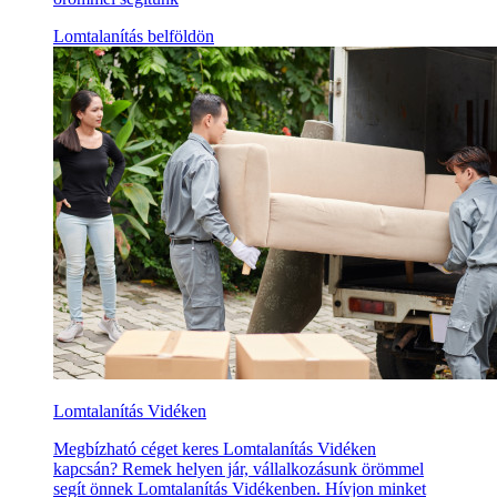
Lomtalanítás belföldön
Lomtalanítás Vidéken
Megbízható céget keres Lomtalanítás Vidéken
kapcsán? Remek helyen jár, vállalkozásunk örömmel
segít önnek Lomtalanítás Vidékenben. Hívjon minket