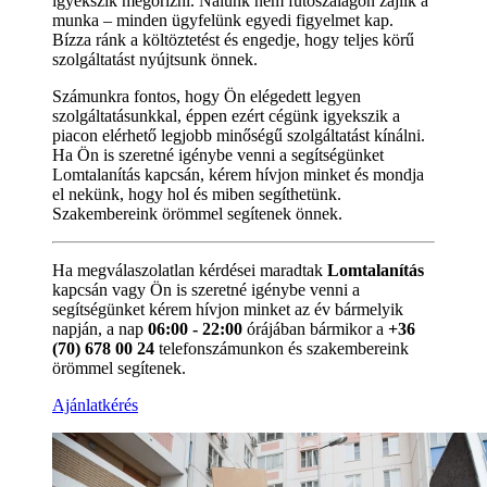
igyekszik megőrizni. Nálunk nem futószalagon zajlik a
munka – minden ügyfelünk egyedi figyelmet kap.
Bízza ránk a költöztetést és engedje, hogy teljes körű
szolgáltatást nyújtsunk önnek.
Számunkra fontos, hogy Ön elégedett legyen
szolgáltatásunkkal, éppen ezért cégünk igyekszik a
piacon elérhető legjobb minőségű szolgáltatást kínálni.
Ha Ön is szeretné igénybe venni a segítségünket
Lomtalanítás kapcsán, kérem hívjon minket és mondja
el nekünk, hogy hol és miben segíthetünk.
Szakembereink örömmel segítenek önnek.
Ha megválaszolatlan kérdései maradtak
Lomtalanítás
kapcsán vagy Ön is szeretné igénybe venni a
segítségünket kérem hívjon minket az év bármelyik
napján, a nap
06:00 - 22:00
órájában bármikor a
+36
(70) 678 00 24
telefonszámunkon és szakembereink
örömmel segítenek.
Ajánlatkérés