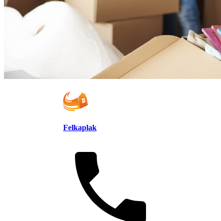
Felkaplak