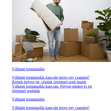
Vállalati lomtalanítás
Vállalati lomtalanítás kapcsán keres egy csapatot?
Remek helyen jár, cégünk örömmel segít önnek
Vállalati lomtalanítás kapcsán. Hívjon minket és mi
örömmel segítünk
Vállalati lomtalanítás
Vállalati lomtalanítás kapcsán keres egy csapatot?