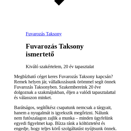
Fuvarozás Taksony
Fuvarozás Taksony
ismertető
Kiváló szakértelem, 20 év tapasztalat
Megbízható céget keres Fuvarozás Taksony kapcsán?
Remek helyen jár, vállalkozásunk örömmel segít önnek
Fuvarozás Taksonyben. Szakembereink 20 éve
dolgoznak a szakmájukban, éljen a valódi tapasztalattal
és válasszon minket.
Barátságos, segítőkész csapatunk nemcsak a tárgyait,
hanem a nyugalmát is igyekszik megőrizni. Nálunk
nem futószalagon zajlik a munka – minden ügyfelünk
egyedi figyelmet kap. Bízza ránk a költöztetést és
engedje, hogy teljes körű szolgáltatást nyújtsunk önnek.