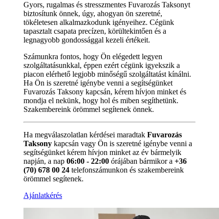
Gyors, rugalmas és stresszmentes Fuvarozás Taksonyt
biztosítunk önnek, úgy, ahogyan ön szeretné,
tökéletesen alkalmazkodunk igényeihez. Cégünk
tapasztalt csapata precízen, körültekintően és a
legnagyobb gondossággal kezeli értékeit.
Számunkra fontos, hogy Ön elégedett legyen
szolgáltatásunkkal, éppen ezért cégünk igyekszik a
piacon elérhető legjobb minőségű szolgáltatást kínálni.
Ha Ön is szeretné igénybe venni a segítségünket
Fuvarozás Taksony kapcsán, kérem hívjon minket és
mondja el nekünk, hogy hol és miben segíthetünk.
Szakembereink örömmel segítenek önnek.
Ha megválaszolatlan kérdései maradtak
Fuvarozás
Taksony
kapcsán vagy Ön is szeretné igénybe venni a
segítségünket kérem hívjon minket az év bármelyik
napján, a nap
06:00 - 22:00
órájában bármikor a
+36
(70) 678 00 24
telefonszámunkon és szakembereink
örömmel segítenek.
Ajánlatkérés