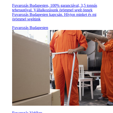
Fuvarozás Budapesten, 100% garanciával, 3,5 tonnás
teherautóval. Vállalkozásunk örömmel segít önnek
Fuvarozás Budapesten kapcsán. Hívjon minket és mi
örömmel segítünk
Fuvarozás Budapesten
Fuvarozás Vidékre