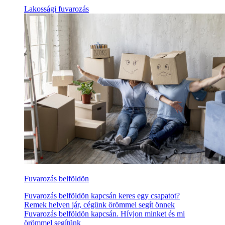
Lakossági fuvarozás
Fuvarozás belföldön
Fuvarozás belföldön kapcsán keres egy csapatot?
Remek helyen jár, cégünk örömmel segít önnek
Fuvarozás belföldön kapcsán. Hívjon minket és mi
örömmel segítünk