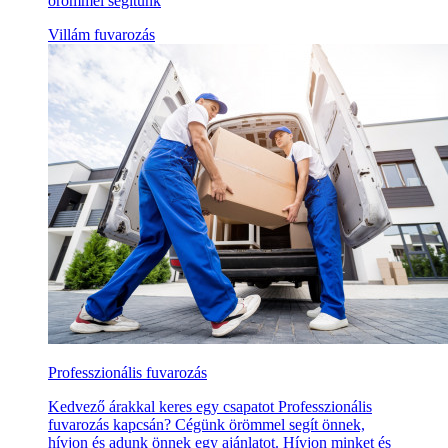
örömmel segítünk
Villám fuvarozás
Professzionális fuvarozás
Kedvező árakkal keres egy csapatot Professzionális
fuvarozás kapcsán? Cégünk örömmel segít önnek,
hívjon és adunk önnek egy ajánlatot. Hívjon minket és