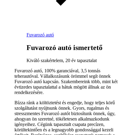
Fuvarozó autó
Fuvarozó autó ismertető
Kiváló szakértelem, 20 év tapasztalat
Fuvarozó autó, 100% garanciával, 3,5 tonnás
teherautóval. Vállalkozásunk örömmel segít önnek
Fuvarozó autó kapcsán. Szakembereink több, mint két
évtizedes tapasztalattal a hátuk mögött állnak az ön
rendelkezésére.
Bízza ránk a költöztetést és engedje, hogy teljes körű
szolgáltatást nyújtsunk önnek. Gyors, rugalmas és
stresszmentes Fuvarozó autót biztosítunk önnek, úgy,
ahogyan ön szeretné, tökéletesen alkalmazkodunk
igényeihez. Cégünk tapasztalt csapata precízen,
körültekintően és a legnagyobb gondossággal kezeli