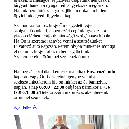
értékeit. Barátságos, segítőkész csapatunk nemcsak a
tárgyait, hanem a nyugalmát is igyekszik megőrizni.
Nálunk nem futószalagon zajlik a munka – minden
ügyfelünk egyedi figyelmet kap.
Számunkra fontos, hogy Ön elégedett legyen
szolgáltatásunkkal, éppen ezért cégünk igyekszik a
piacon elérhető legjobb minőségű szolgáltatást kínálni.
Ha Ön is szeretné igénybe venni a segítségünket
Fuvarozó autó kapcsán, kérem hívjon minket és mondja
el nekünk, hogy hol és miben segíthetünk.
Szakembereink örömmel segítenek önnek.
Ha megválaszolatlan kérdései maradtak
Fuvarozó autó
kapcsán vagy Ön is szeretné igénybe venni a
segítségünket kérem hívjon minket az év bármelyik
napján, a nap
06:00 - 22:00
órájában bármikor a
+36
(70) 678 00 24
telefonszámunkon és szakembereink
örömmel segítenek.
Ajánlatkérés