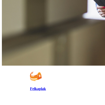
Felkaplak