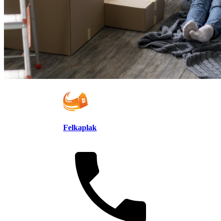
Felkaplak