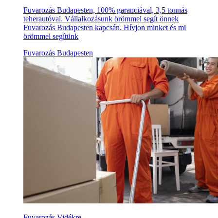
Fuvarozás Budapesten, 100% garanciával, 3,5 tonnás
teherautóval. Vállalkozásunk örömmel segít önnek
Fuvarozás Budapesten kapcsán. Hívjon minket és mi
örömmel segítünk
Fuvarozás Budapesten
Fuvarozás Vidékre