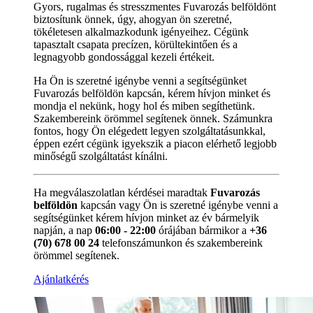
Gyors, rugalmas és stresszmentes Fuvarozás belföldönt
biztosítunk önnek, úgy, ahogyan ön szeretné,
tökéletesen alkalmazkodunk igényeihez. Cégünk
tapasztalt csapata precízen, körültekintően és a
legnagyobb gondossággal kezeli értékeit.
Ha Ön is szeretné igénybe venni a segítségünket
Fuvarozás belföldön kapcsán, kérem hívjon minket és
mondja el nekünk, hogy hol és miben segíthetünk.
Szakembereink örömmel segítenek önnek. Számunkra
fontos, hogy Ön elégedett legyen szolgáltatásunkkal,
éppen ezért cégünk igyekszik a piacon elérhető legjobb
minőségű szolgáltatást kínálni.
Ha megválaszolatlan kérdései maradtak
Fuvarozás
belföldön
kapcsán vagy Ön is szeretné igénybe venni a
segítségünket kérem hívjon minket az év bármelyik
napján, a nap
06:00 - 22:00
órájában bármikor a
+36
(70) 678 00 24
telefonszámunkon és szakembereink
örömmel segítenek.
Ajánlatkérés