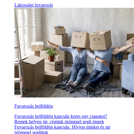
Lakossági fuvarozás
Fuvarozás belföldön
Fuvarozás belföldön kapcsán keres egy csapatot?
Remek helyen jár, cégünk örömmel segít önnek
Fuvarozás belföldön kapcsán. Hívjon minket és mi
örömmel segítünk