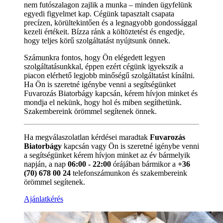
nem futószalagon zajlik a munka – minden ügyfelünk
egyedi figyelmet kap. Cégünk tapasztalt csapata
precízen, körültekintően és a legnagyobb gondossággal
kezeli értékeit. Bízza ránk a költöztetést és engedje,
hogy teljes körű szolgáltatást nyújtsunk önnek.
Számunkra fontos, hogy Ön elégedett legyen
szolgáltatásunkkal, éppen ezért cégünk igyekszik a
piacon elérhető legjobb minőségű szolgáltatást kínálni.
Ha Ön is szeretné igénybe venni a segítségünket
Fuvarozás Biatorbágy kapcsán, kérem hívjon minket és
mondja el nekünk, hogy hol és miben segíthetünk.
Szakembereink örömmel segítenek önnek.
Ha megválaszolatlan kérdései maradtak
Fuvarozás
Biatorbágy
kapcsán vagy Ön is szeretné igénybe venni
a segítségünket kérem hívjon minket az év bármelyik
napján, a nap
06:00 - 22:00
órájában bármikor a
+36
(70) 678 00 24
telefonszámunkon és szakembereink
örömmel segítenek.
Ajánlatkérés