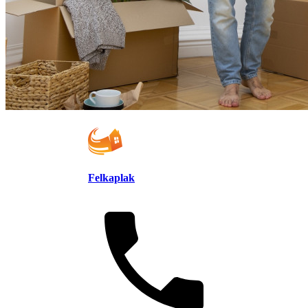
Felkaplak