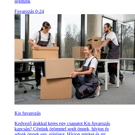
segítünk
Fuvarozás 0-24
Kis fuvarozás
Kedvező árakkal keres egy csapatot Kis fuvarozás
kapcsán? Cégünk örömmel segít önnek, hívjon és
adunk önnek egy ajánlatot. Hívjon minket és mi