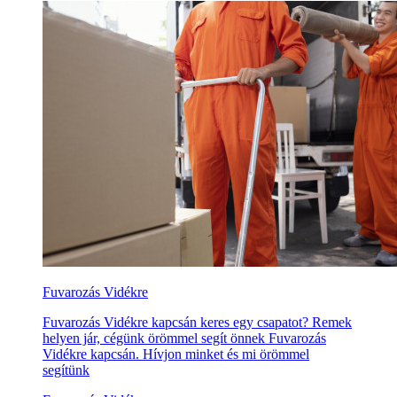
Fuvarozás Vidékre
Fuvarozás Vidékre kapcsán keres egy csapatot? Remek
helyen jár, cégünk örömmel segít önnek Fuvarozás
Vidékre kapcsán. Hívjon minket és mi örömmel
segítünk