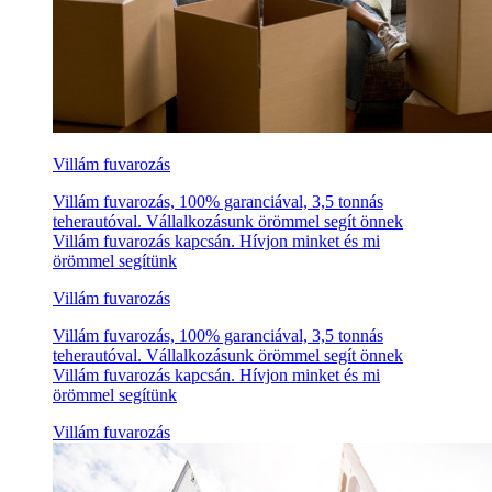
Villám fuvarozás
Villám fuvarozás, 100% garanciával, 3,5 tonnás
teherautóval. Vállalkozásunk örömmel segít önnek
Villám fuvarozás kapcsán. Hívjon minket és mi
örömmel segítünk
Villám fuvarozás
Villám fuvarozás, 100% garanciával, 3,5 tonnás
teherautóval. Vállalkozásunk örömmel segít önnek
Villám fuvarozás kapcsán. Hívjon minket és mi
örömmel segítünk
Villám fuvarozás