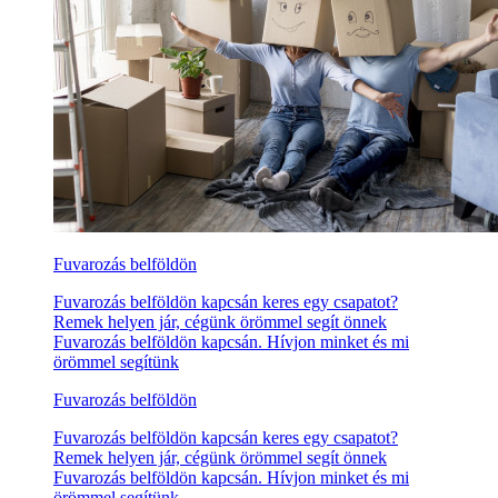
Fuvarozás belföldön
Fuvarozás belföldön kapcsán keres egy csapatot?
Remek helyen jár, cégünk örömmel segít önnek
Fuvarozás belföldön kapcsán. Hívjon minket és mi
örömmel segítünk
Fuvarozás belföldön
Fuvarozás belföldön kapcsán keres egy csapatot?
Remek helyen jár, cégünk örömmel segít önnek
Fuvarozás belföldön kapcsán. Hívjon minket és mi
örömmel segítünk