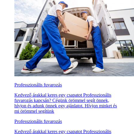
Professzionális fuvarozás
Kedvező árakkal keres egy csapatot Professzionális
fuvarozás kapcsán? Cégünk örömmel segít önnek,
hívjon és adunk önnek egy ajánlatot. Hívjon minket és
mi örömmel segítünk
Professzionális fuvarozás
Kedvező árakkal keres egy csapatot Professzionális