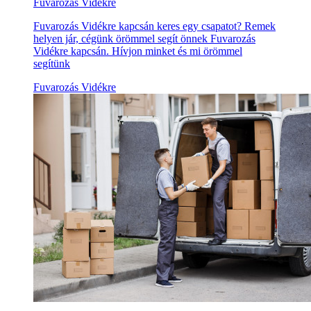
Fuvarozás Vidékre
Fuvarozás Vidékre kapcsán keres egy csapatot? Remek
helyen jár, cégünk örömmel segít önnek Fuvarozás
Vidékre kapcsán. Hívjon minket és mi örömmel
segítünk
Fuvarozás Vidékre