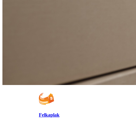
Felkaplak