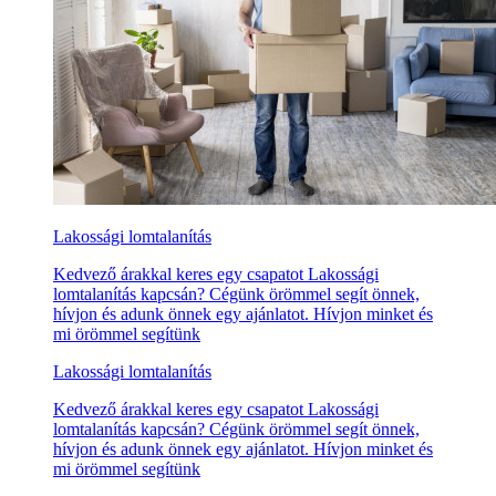
Lakossági lomtalanítás
Kedvező árakkal keres egy csapatot Lakossági
lomtalanítás kapcsán? Cégünk örömmel segít önnek,
hívjon és adunk önnek egy ajánlatot. Hívjon minket és
mi örömmel segítünk
Lakossági lomtalanítás
Kedvező árakkal keres egy csapatot Lakossági
lomtalanítás kapcsán? Cégünk örömmel segít önnek,
hívjon és adunk önnek egy ajánlatot. Hívjon minket és
mi örömmel segítünk