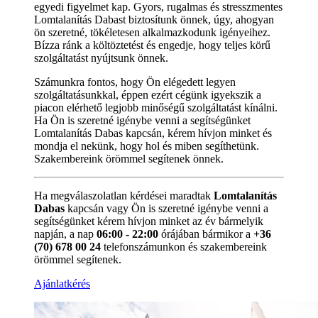
egyedi figyelmet kap. Gyors, rugalmas és stresszmentes
Lomtalanítás Dabast biztosítunk önnek, úgy, ahogyan
ön szeretné, tökéletesen alkalmazkodunk igényeihez.
Bízza ránk a költöztetést és engedje, hogy teljes körű
szolgáltatást nyújtsunk önnek.
Számunkra fontos, hogy Ön elégedett legyen
szolgáltatásunkkal, éppen ezért cégünk igyekszik a
piacon elérhető legjobb minőségű szolgáltatást kínálni.
Ha Ön is szeretné igénybe venni a segítségünket
Lomtalanítás Dabas kapcsán, kérem hívjon minket és
mondja el nekünk, hogy hol és miben segíthetünk.
Szakembereink örömmel segítenek önnek.
Ha megválaszolatlan kérdései maradtak
Lomtalanítás
Dabas
kapcsán vagy Ön is szeretné igénybe venni a
segítségünket kérem hívjon minket az év bármelyik
napján, a nap
06:00 - 22:00
órájában bármikor a
+36
(70) 678 00 24
telefonszámunkon és szakembereink
örömmel segítenek.
Ajánlatkérés