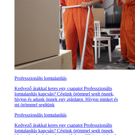
Professzionális lomtalanítás
Kedvező árakkal keres egy csapatot Professzionális
lomtalanítás kapcsán? Cégünk örömmel segít önnek,
hívjon és adunk önnek egy ajánlatot. Hívjon minket és
mi örömmel segítünk
Professzionális lomtalanítás
Kedvező árakkal keres egy csapatot Professzionális
lomtalanítás kapcsán? Cégünk örömmel segít önnek,