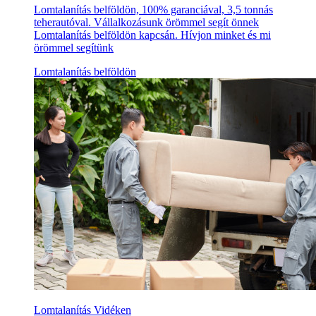
Lomtalanítás belföldön, 100% garanciával, 3,5 tonnás
teherautóval. Vállalkozásunk örömmel segít önnek
Lomtalanítás belföldön kapcsán. Hívjon minket és mi
örömmel segítünk
Lomtalanítás belföldön
Lomtalanítás Vidéken