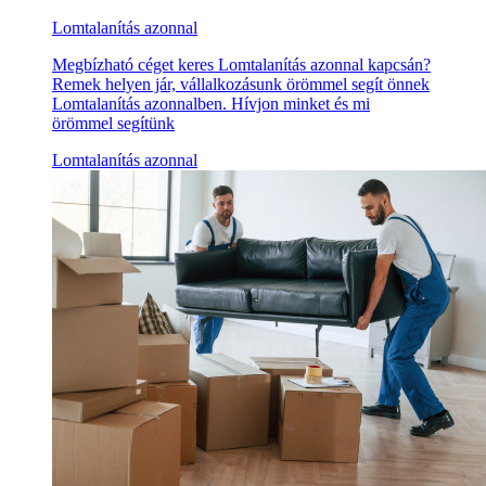
Lomtalanítás azonnal
Megbízható céget keres Lomtalanítás azonnal kapcsán?
Remek helyen jár, vállalkozásunk örömmel segít önnek
Lomtalanítás azonnalben. Hívjon minket és mi
örömmel segítünk
Lomtalanítás azonnal