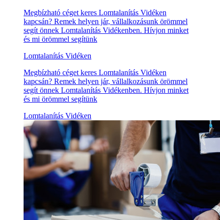
Megbízható céget keres Lomtalanítás Vidéken
kapcsán? Remek helyen jár, vállalkozásunk örömmel
segít önnek Lomtalanítás Vidékenben. Hívjon minket
és mi örömmel segítünk
Lomtalanítás Vidéken
Megbízható céget keres Lomtalanítás Vidéken
kapcsán? Remek helyen jár, vállalkozásunk örömmel
segít önnek Lomtalanítás Vidékenben. Hívjon minket
és mi örömmel segítünk
Lomtalanítás Vidéken