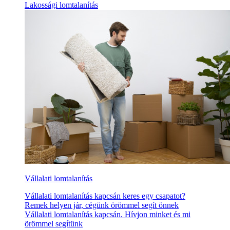
Lakossági lomtalanítás
Vállalati lomtalanítás
Vállalati lomtalanítás kapcsán keres egy csapatot?
Remek helyen jár, cégünk örömmel segít önnek
Vállalati lomtalanítás kapcsán. Hívjon minket és mi
örömmel segítünk