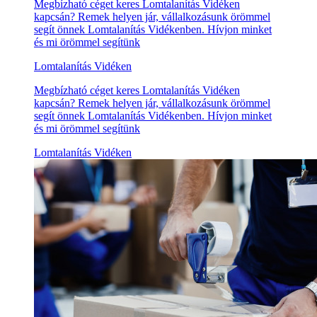
Megbízható céget keres Lomtalanítás Vidéken
kapcsán? Remek helyen jár, vállalkozásunk örömmel
segít önnek Lomtalanítás Vidékenben. Hívjon minket
és mi örömmel segítünk
Lomtalanítás Vidéken
Megbízható céget keres Lomtalanítás Vidéken
kapcsán? Remek helyen jár, vállalkozásunk örömmel
segít önnek Lomtalanítás Vidékenben. Hívjon minket
és mi örömmel segítünk
Lomtalanítás Vidéken