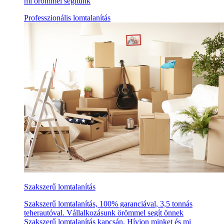
mi örömmel segítünk
Professzionális lomtalanítás
Szakszerű lomtalanítás
Szakszerű lomtalanítás, 100% garanciával, 3,5 tonnás
teherautóval. Vállalkozásunk örömmel segít önnek
Szakszerű lomtalanítás kapcsán. Hívjon minket és mi