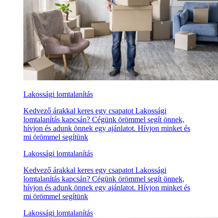
Lakossági lomtalanítás
Kedvező árakkal keres egy csapatot Lakossági
lomtalanítás kapcsán? Cégünk örömmel segít önnek,
hívjon és adunk önnek egy ajánlatot. Hívjon minket és
mi örömmel segítünk
Lakossági lomtalanítás
Kedvező árakkal keres egy csapatot Lakossági
lomtalanítás kapcsán? Cégünk örömmel segít önnek,
hívjon és adunk önnek egy ajánlatot. Hívjon minket és
mi örömmel segítünk
Lakossági lomtalanítás