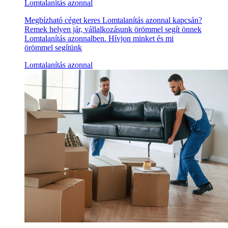
Lomtalanítás azonnal
Megbízható céget keres Lomtalanítás azonnal kapcsán?
Remek helyen jár, vállalkozásunk örömmel segít önnek
Lomtalanítás azonnalben. Hívjon minket és mi
örömmel segítünk
Lomtalanítás azonnal