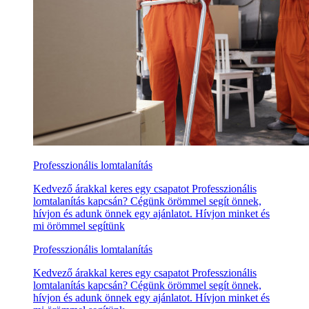
Professzionális lomtalanítás
Kedvező árakkal keres egy csapatot Professzionális
lomtalanítás kapcsán? Cégünk örömmel segít önnek,
hívjon és adunk önnek egy ajánlatot. Hívjon minket és
mi örömmel segítünk
Professzionális lomtalanítás
Kedvező árakkal keres egy csapatot Professzionális
lomtalanítás kapcsán? Cégünk örömmel segít önnek,
hívjon és adunk önnek egy ajánlatot. Hívjon minket és