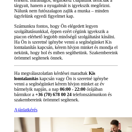
értékeit. Barátságos, segítőkész csapatunk nemcsak a
tárgyait, hanem a nyugalmát is igyekszik megőrizni.
Nálunk nem futószalagon zajlik a munka – minden
ügyfelünk egyedi figyelmet kap.
Számunkra fontos, hogy Ön elégedett legyen
szolgáltatásunkkal, éppen ezért cégünk igyekszik a
piacon elérhető legjobb minőségű szolgáltatást kínálni.
Ha Ön is szeretné igénybe venni a segítségünket Kis
lomtalanítás kapcsán, kérem hívjon minket és mondja el
nekünk, hogy hol és miben segíthetünk. Szakembereink
örömmel segítenek önnek.
Ha megválaszolatlan kérdései maradtak
Kis
lomtalanítás
kapcsán vagy Ön is szeretné igénybe
venni a segítségünket kérem hívjon minket az év
bármelyik napján, a nap
06:00 - 22:00
órájában
bármikor a
+36 (70) 678 00 24
telefonszámunkon és
szakembereink örömmel segítenek.
Ajánlatkérés