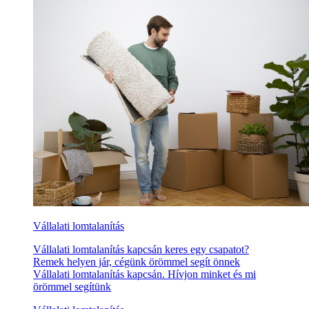
Vállalati lomtalanítás
Vállalati lomtalanítás kapcsán keres egy csapatot?
Remek helyen jár, cégünk örömmel segít önnek
Vállalati lomtalanítás kapcsán. Hívjon minket és mi
örömmel segítünk