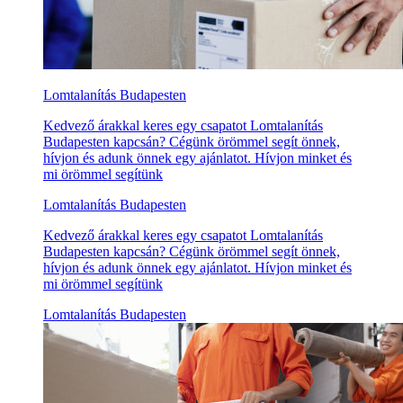
Lomtalanítás Budapesten
Kedvező árakkal keres egy csapatot Lomtalanítás
Budapesten kapcsán? Cégünk örömmel segít önnek,
hívjon és adunk önnek egy ajánlatot. Hívjon minket és
mi örömmel segítünk
Lomtalanítás Budapesten
Kedvező árakkal keres egy csapatot Lomtalanítás
Budapesten kapcsán? Cégünk örömmel segít önnek,
hívjon és adunk önnek egy ajánlatot. Hívjon minket és
mi örömmel segítünk
Lomtalanítás Budapesten