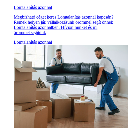
Lomtalanítás azonnal
Megbízható céget keres Lomtalanítás azonnal kapcsán?
Remek helyen jár, vállalkozásunk örömmel segít önnek
Lomtalanítás azonnalben. Hívjon minket és mi
örömmel segítünk
Lomtalanítás azonnal