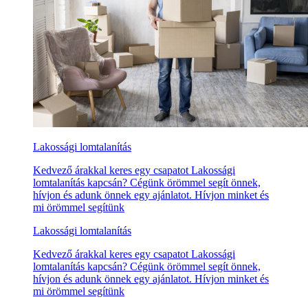
Lakossági lomtalanítás
Kedvező árakkal keres egy csapatot Lakossági
lomtalanítás kapcsán? Cégünk örömmel segít önnek,
hívjon és adunk önnek egy ajánlatot. Hívjon minket és
mi örömmel segítünk
Lakossági lomtalanítás
Kedvező árakkal keres egy csapatot Lakossági
lomtalanítás kapcsán? Cégünk örömmel segít önnek,
hívjon és adunk önnek egy ajánlatot. Hívjon minket és
mi örömmel segítünk