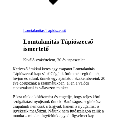
Lomtalanítás Tápiószecső
Lomtalanítás Tápiószecső
ismertető
Kiváló szakértelem, 20 év tapasztalat
Kedvező árakkal keres egy csapatot Lomtalanítás
Tápiószecső kapcsán? Cégünk örömmel segít önnek,
hívjon és adunk önnek egy ajánlatot. Szakembereink 20
éve dolgoznak a szakmájukban, éljen a valódi
tapasztalattal és válasszon minket.
Bízza ránk a költöztetést és engedje, hogy teljes körű
szolgáltatást nyújtsunk önnek. Barátságos, segítőkész
csapatunk nemcsak a tárgyait, hanem a nyugalmát is
igyekszik megőrizni. Nálunk nem futószalagon zajlik a
munka – minden ügyfelünk egyedi figyelmet kap.