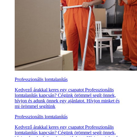
Professzionális lomtalanítás
Kedvező árakkal keres egy csapatot Professzionális
lomtalanítás kapcsán? Cégünk örömmel segít önnek,
hívjon és adunk önnek egy ajánlatot. Hívjon minket és
mi örömmel segítünk
Professzionális lomtalanítás
Kedvező árakkal keres egy csapatot Professzionális
lomtalanítás kapcsán? Cégünk örömmel segít önnek,