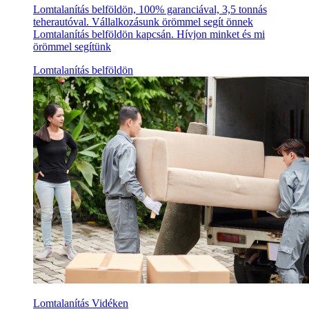
Lomtalanítás belföldön, 100% garanciával, 3,5 tonnás
teherautóval. Vállalkozásunk örömmel segít önnek
Lomtalanítás belföldön kapcsán. Hívjon minket és mi
örömmel segítünk
Lomtalanítás belföldön
Lomtalanítás Vidéken