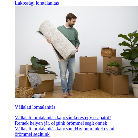
Lakossági lomtalanítás
Vállalati lomtalanítás
Vállalati lomtalanítás kapcsán keres egy csapatot?
Remek helyen jár, cégünk örömmel segít önnek
Vállalati lomtalanítás kapcsán. Hívjon minket és mi
örömmel segítünk