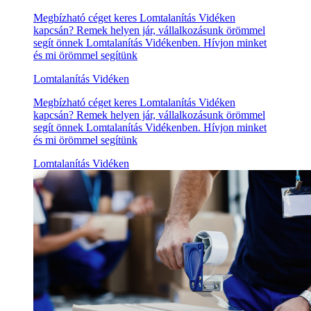
Megbízható céget keres Lomtalanítás Vidéken
kapcsán? Remek helyen jár, vállalkozásunk örömmel
segít önnek Lomtalanítás Vidékenben. Hívjon minket
és mi örömmel segítünk
Lomtalanítás Vidéken
Megbízható céget keres Lomtalanítás Vidéken
kapcsán? Remek helyen jár, vállalkozásunk örömmel
segít önnek Lomtalanítás Vidékenben. Hívjon minket
és mi örömmel segítünk
Lomtalanítás Vidéken