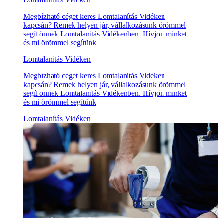
Megbízható céget keres Lomtalanítás Vidéken
kapcsán? Remek helyen jár, vállalkozásunk örömmel
segít önnek Lomtalanítás Vidékenben. Hívjon minket
és mi örömmel segítünk
Lomtalanítás Vidéken
Megbízható céget keres Lomtalanítás Vidéken
kapcsán? Remek helyen jár, vállalkozásunk örömmel
segít önnek Lomtalanítás Vidékenben. Hívjon minket
és mi örömmel segítünk
Lomtalanítás Vidéken