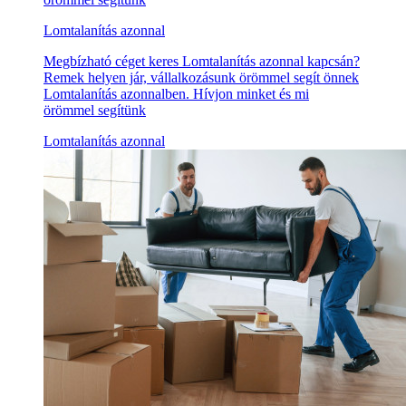
Lomtalanítás azonnal
Megbízható céget keres Lomtalanítás azonnal kapcsán?
Remek helyen jár, vállalkozásunk örömmel segít önnek
Lomtalanítás azonnalben. Hívjon minket és mi
örömmel segítünk
Lomtalanítás azonnal