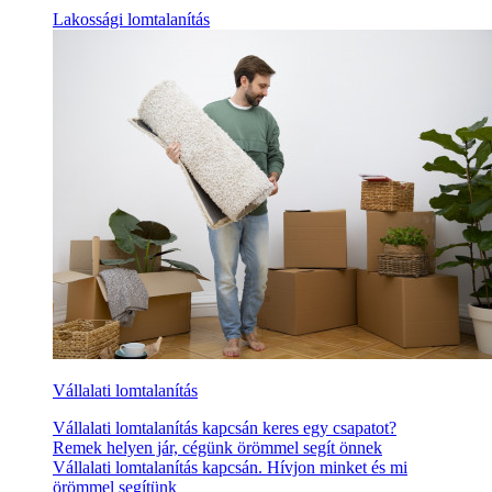
Lakossági lomtalanítás
Vállalati lomtalanítás
Vállalati lomtalanítás kapcsán keres egy csapatot?
Remek helyen jár, cégünk örömmel segít önnek
Vállalati lomtalanítás kapcsán. Hívjon minket és mi
örömmel segítünk