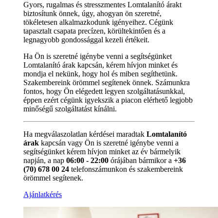
Gyors, rugalmas és stresszmentes Lomtalanító árakt
biztosítunk önnek, úgy, ahogyan ön szeretné,
tökéletesen alkalmazkodunk igényeihez. Cégünk
tapasztalt csapata precízen, körültekintően és a
legnagyobb gondossággal kezeli értékeit.
Ha Ön is szeretné igénybe venni a segítségünket
Lomtalanító árak kapcsán, kérem hívjon minket és
mondja el nekünk, hogy hol és miben segíthetünk.
Szakembereink örömmel segítenek önnek. Számunkra
fontos, hogy Ön elégedett legyen szolgáltatásunkkal,
éppen ezért cégünk igyekszik a piacon elérhető legjobb
minőségű szolgáltatást kínálni.
Ha megválaszolatlan kérdései maradtak
Lomtalanító
árak
kapcsán vagy Ön is szeretné igénybe venni a
segítségünket kérem hívjon minket az év bármelyik
napján, a nap
06:00 - 22:00
órájában bármikor a
+36
(70) 678 00 24
telefonszámunkon és szakembereink
örömmel segítenek.
Ajánlatkérés