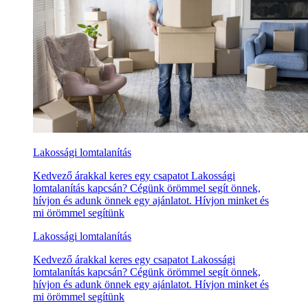
Lakossági lomtalanítás
Kedvező árakkal keres egy csapatot Lakossági
lomtalanítás kapcsán? Cégünk örömmel segít önnek,
hívjon és adunk önnek egy ajánlatot. Hívjon minket és
mi örömmel segítünk
Lakossági lomtalanítás
Kedvező árakkal keres egy csapatot Lakossági
lomtalanítás kapcsán? Cégünk örömmel segít önnek,
hívjon és adunk önnek egy ajánlatot. Hívjon minket és
mi örömmel segítünk