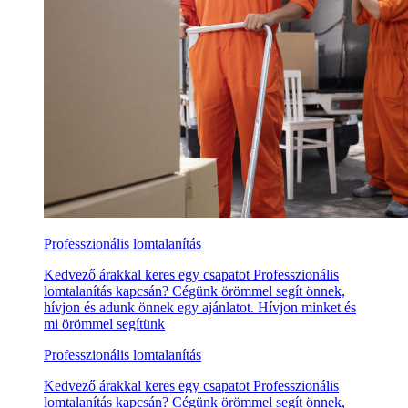
Professzionális lomtalanítás
Kedvező árakkal keres egy csapatot Professzionális
lomtalanítás kapcsán? Cégünk örömmel segít önnek,
hívjon és adunk önnek egy ajánlatot. Hívjon minket és
mi örömmel segítünk
Professzionális lomtalanítás
Kedvező árakkal keres egy csapatot Professzionális
lomtalanítás kapcsán? Cégünk örömmel segít önnek,