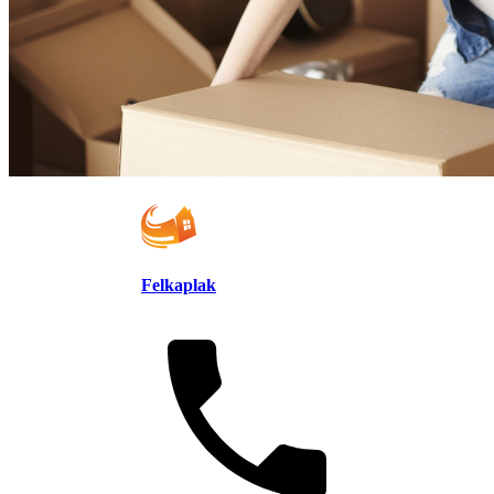
Felkaplak