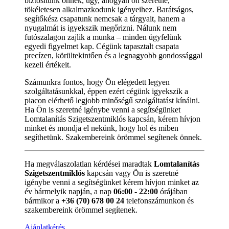
biztosítunk önnek, úgy, ahogyan ön szeretné,
tökéletesen alkalmazkodunk igényeihez. Barátságos,
segítőkész csapatunk nemcsak a tárgyait, hanem a
nyugalmát is igyekszik megőrizni. Nálunk nem
futószalagon zajlik a munka – minden ügyfelünk
egyedi figyelmet kap. Cégünk tapasztalt csapata
precízen, körültekintően és a legnagyobb gondossággal
kezeli értékeit.
Számunkra fontos, hogy Ön elégedett legyen
szolgáltatásunkkal, éppen ezért cégünk igyekszik a
piacon elérhető legjobb minőségű szolgáltatást kínálni.
Ha Ön is szeretné igénybe venni a segítségünket
Lomtalanítás Szigetszentmiklós kapcsán, kérem hívjon
minket és mondja el nekünk, hogy hol és miben
segíthetünk. Szakembereink örömmel segítenek önnek.
Ha megválaszolatlan kérdései maradtak
Lomtalanítás
Szigetszentmiklós
kapcsán vagy Ön is szeretné
igénybe venni a segítségünket kérem hívjon minket az
év bármelyik napján, a nap
06:00 - 22:00
órájában
bármikor a
+36 (70) 678 00 24
telefonszámunkon és
szakembereink örömmel segítenek.
Ajánlatkérés