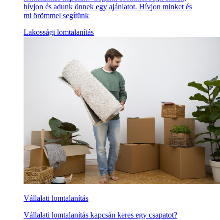
hívjon és adunk önnek egy ajánlatot. Hívjon minket és
mi örömmel segítünk
Lakossági lomtalanítás
Vállalati lomtalanítás
Vállalati lomtalanítás kapcsán keres egy csapatot?