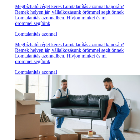
Megbízható céget keres Lomtalanítás azonnal kapcsán?
Remek helyen jár, vállalkozásunk örömmel segít önnek
Lomtalanítás azonnalben. Hívjon minket és mi
örömmel segítünk
Lomtalanítás azonnal
Megbízható céget keres Lomtalanítás azonnal kapcsán?
Remek helyen jár, vállalkozásunk örömmel segít önnek
Lomtalanítás azonnalben. Hívjon minket és mi
örömmel segítünk
Lomtalanítás azonnal