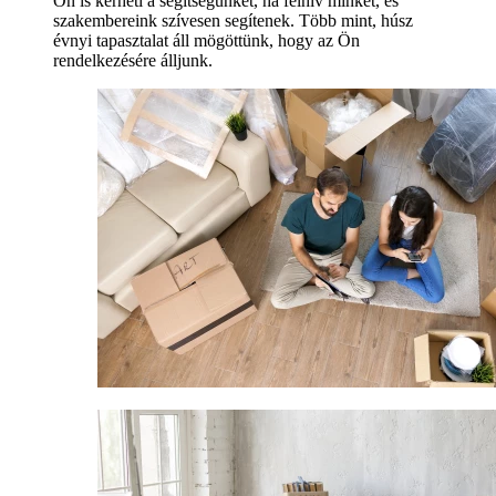
Ön is kérheti a segítségünket, ha felhív minket, és
szakembereink szívesen segítenek. Több mint, húsz
évnyi tapasztalat áll mögöttünk, hogy az Ön
rendelkezésére álljunk.