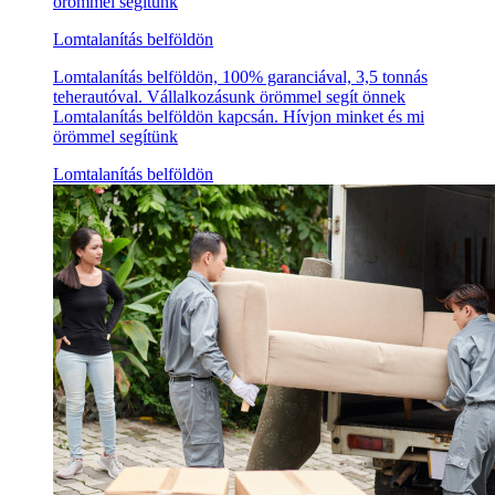
örömmel segítünk
Lomtalanítás belföldön
Lomtalanítás belföldön, 100% garanciával, 3,5 tonnás
teherautóval. Vállalkozásunk örömmel segít önnek
Lomtalanítás belföldön kapcsán. Hívjon minket és mi
örömmel segítünk
Lomtalanítás belföldön