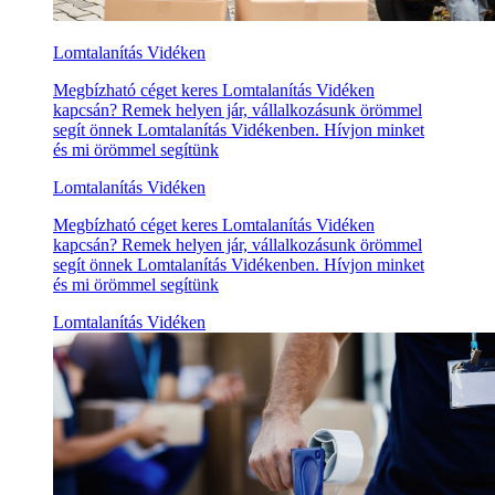
Lomtalanítás Vidéken
Megbízható céget keres Lomtalanítás Vidéken
kapcsán? Remek helyen jár, vállalkozásunk örömmel
segít önnek Lomtalanítás Vidékenben. Hívjon minket
és mi örömmel segítünk
Lomtalanítás Vidéken
Megbízható céget keres Lomtalanítás Vidéken
kapcsán? Remek helyen jár, vállalkozásunk örömmel
segít önnek Lomtalanítás Vidékenben. Hívjon minket
és mi örömmel segítünk
Lomtalanítás Vidéken