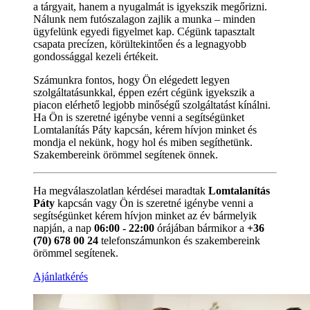
a tárgyait, hanem a nyugalmát is igyekszik megőrizni.
Nálunk nem futószalagon zajlik a munka – minden
ügyfelünk egyedi figyelmet kap. Cégünk tapasztalt
csapata precízen, körültekintően és a legnagyobb
gondossággal kezeli értékeit.
Számunkra fontos, hogy Ön elégedett legyen
szolgáltatásunkkal, éppen ezért cégünk igyekszik a
piacon elérhető legjobb minőségű szolgáltatást kínálni.
Ha Ön is szeretné igénybe venni a segítségünket
Lomtalanítás Páty kapcsán, kérem hívjon minket és
mondja el nekünk, hogy hol és miben segíthetünk.
Szakembereink örömmel segítenek önnek.
Ha megválaszolatlan kérdései maradtak
Lomtalanítás
Páty
kapcsán vagy Ön is szeretné igénybe venni a
segítségünket kérem hívjon minket az év bármelyik
napján, a nap
06:00 - 22:00
órájában bármikor a
+36
(70) 678 00 24
telefonszámunkon és szakembereink
örömmel segítenek.
Ajánlatkérés