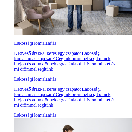
Lakossági lomtalanítás
Kedvező árakkal keres egy csapatot Lakossági
lomtalanítás kapcsán? Cégünk örömmel segít önnek,
hívjon és adunk önnek egy ajánlatot. Hívjon minket és
mi örömmel segítünk
Lakossági lomtalanítás
Kedvező árakkal keres egy csapatot Lakossági
lomtalanítás kapcsán? Cégünk örömmel segít önnek,
hívjon és adunk önnek egy ajánlatot. Hívjon minket és
mi örömmel segítünk
Lakossági lomtalanítás