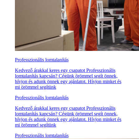
Professzionális lomtalanítás
Kedvező árakkal keres egy csapatot Professzionális
lomtalanítás kapcsán? Cégünk örömmel segít önnek,
hívjon és adunk önnek egy ajánlatot. Hívjon minket és
mi örömmel segítünk
Professzionális lomtalanítás
Kedvező árakkal keres egy csapatot Professzionális
lomtalanítás kapcsán? Cégünk örömmel segít önnek,
hívjon és adunk önnek egy ajánlatot. Hívjon minket és
mi örömmel segítünk
Professzionális lomtalanítás