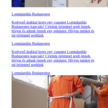
Lomtalanítás Budapesten
Kedvező árakkal keres egy csapatot Lomtalanítás
Budapesten kapcsán? Cégünk örömmel segít önnek,
hívjon és adunk önnek egy ajánlatot. Hívjon minket és
mi örömmel segítünk
Lomtalanítás Budapesten
Kedvező árakkal keres egy csapatot Lomtalanítás
Budapesten kapcsán? Cégünk örömmel segít önnek,
hívjon és adunk önnek egy ajánlatot. Hívjon minket és
mi örömmel segítünk
Lomtalanítás Budapesten