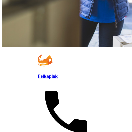
Felkaplak