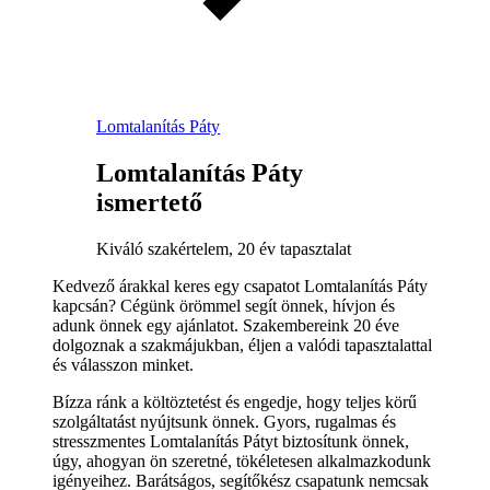
Lomtalanítás Páty
Lomtalanítás Páty
ismertető
Kiváló szakértelem, 20 év tapasztalat
Kedvező árakkal keres egy csapatot Lomtalanítás Páty
kapcsán? Cégünk örömmel segít önnek, hívjon és
adunk önnek egy ajánlatot. Szakembereink 20 éve
dolgoznak a szakmájukban, éljen a valódi tapasztalattal
és válasszon minket.
Bízza ránk a költöztetést és engedje, hogy teljes körű
szolgáltatást nyújtsunk önnek. Gyors, rugalmas és
stresszmentes Lomtalanítás Pátyt biztosítunk önnek,
úgy, ahogyan ön szeretné, tökéletesen alkalmazkodunk
igényeihez. Barátságos, segítőkész csapatunk nemcsak