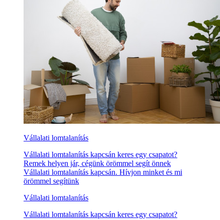
Vállalati lomtalanítás
Vállalati lomtalanítás kapcsán keres egy csapatot?
Remek helyen jár, cégünk örömmel segít önnek
Vállalati lomtalanítás kapcsán. Hívjon minket és mi
örömmel segítünk
Vállalati lomtalanítás
Vállalati lomtalanítás kapcsán keres egy csapatot?