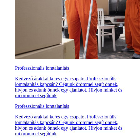
Professzionális lomtalanítás
Kedvező árakkal keres egy csapatot Professzionális
lomtalanítás kapcsán? Cégünk örömmel segít önnek,
hívjon és adunk önnek egy ajánlatot. Hívjon minket és
mi örömmel segítünk
Professzionális lomtalanítás
Kedvező árakkal keres egy csapatot Professzionális
lomtalanítás kapcsán? Cégünk örömmel segít önnek,
hívjon és adunk önnek egy ajánlatot. Hívjon minket és
mi örömmel segítünk