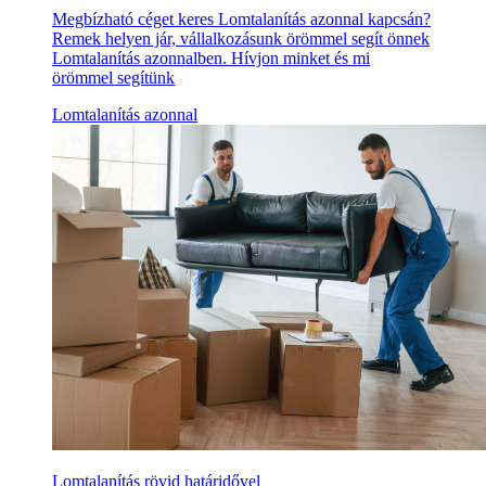
Megbízható céget keres Lomtalanítás azonnal kapcsán?
Remek helyen jár, vállalkozásunk örömmel segít önnek
Lomtalanítás azonnalben. Hívjon minket és mi
örömmel segítünk
Lomtalanítás azonnal
Lomtalanítás rövid határidővel