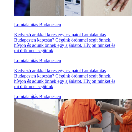
Lomtalanítás Budapesten
Kedvező árakkal keres egy csapatot Lomtalanítás
Budapesten kapcsán? Cégünk örömmel segít önnek,
hívjon és adunk önnek egy ajánlatot. Hívjon minket és
mi örömmel segítünk
Lomtalanítás Budapesten
Kedvező árakkal keres egy csapatot Lomtalanítás
Budapesten kapcsán? Cégünk örömmel segít önnek,
hívjon és adunk önnek egy ajánlatot. Hívjon minket és
mi örömmel segítünk
Lomtalanítás Budapesten