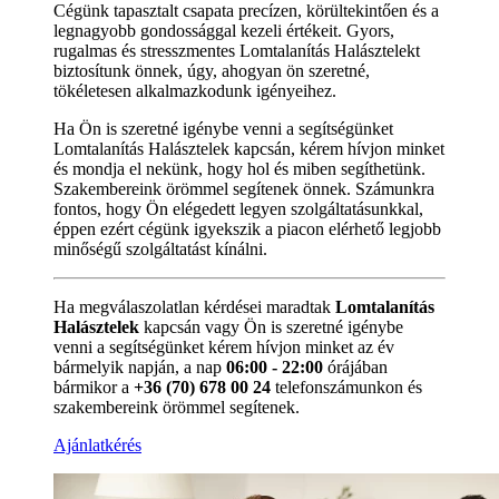
Cégünk tapasztalt csapata precízen, körültekintően és a
legnagyobb gondossággal kezeli értékeit. Gyors,
rugalmas és stresszmentes Lomtalanítás Halásztelekt
biztosítunk önnek, úgy, ahogyan ön szeretné,
tökéletesen alkalmazkodunk igényeihez.
Ha Ön is szeretné igénybe venni a segítségünket
Lomtalanítás Halásztelek kapcsán, kérem hívjon minket
és mondja el nekünk, hogy hol és miben segíthetünk.
Szakembereink örömmel segítenek önnek. Számunkra
fontos, hogy Ön elégedett legyen szolgáltatásunkkal,
éppen ezért cégünk igyekszik a piacon elérhető legjobb
minőségű szolgáltatást kínálni.
Ha megválaszolatlan kérdései maradtak
Lomtalanítás
Halásztelek
kapcsán vagy Ön is szeretné igénybe
venni a segítségünket kérem hívjon minket az év
bármelyik napján, a nap
06:00 - 22:00
órájában
bármikor a
+36 (70) 678 00 24
telefonszámunkon és
szakembereink örömmel segítenek.
Ajánlatkérés