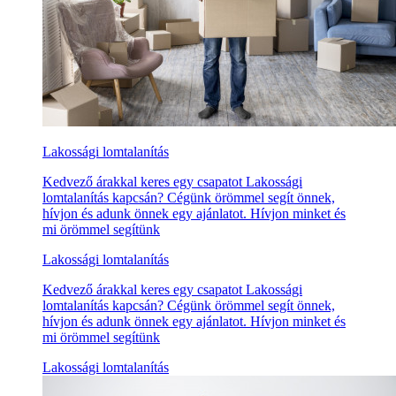
Lakossági lomtalanítás
Kedvező árakkal keres egy csapatot Lakossági
lomtalanítás kapcsán? Cégünk örömmel segít önnek,
hívjon és adunk önnek egy ajánlatot. Hívjon minket és
mi örömmel segítünk
Lakossági lomtalanítás
Kedvező árakkal keres egy csapatot Lakossági
lomtalanítás kapcsán? Cégünk örömmel segít önnek,
hívjon és adunk önnek egy ajánlatot. Hívjon minket és
mi örömmel segítünk
Lakossági lomtalanítás