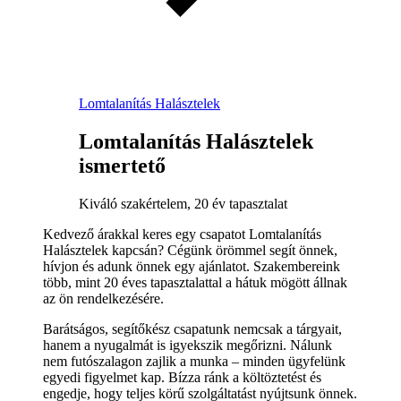
Lomtalanítás Halásztelek
Lomtalanítás Halásztelek
ismertető
Kiváló szakértelem, 20 év tapasztalat
Kedvező árakkal keres egy csapatot Lomtalanítás
Halásztelek kapcsán? Cégünk örömmel segít önnek,
hívjon és adunk önnek egy ajánlatot. Szakembereink
több, mint 20 éves tapasztalattal a hátuk mögött állnak
az ön rendelkezésére.
Barátságos, segítőkész csapatunk nemcsak a tárgyait,
hanem a nyugalmát is igyekszik megőrizni. Nálunk
nem futószalagon zajlik a munka – minden ügyfelünk
egyedi figyelmet kap. Bízza ránk a költöztetést és
engedje, hogy teljes körű szolgáltatást nyújtsunk önnek.