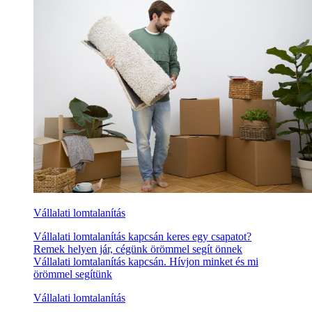
Vállalati lomtalanítás
Vállalati lomtalanítás kapcsán keres egy csapatot?
Remek helyen jár, cégünk örömmel segít önnek
Vállalati lomtalanítás kapcsán. Hívjon minket és mi
örömmel segítünk
Vállalati lomtalanítás