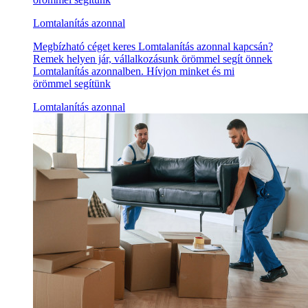
Lomtalanítás azonnal
Megbízható céget keres Lomtalanítás azonnal kapcsán?
Remek helyen jár, vállalkozásunk örömmel segít önnek
Lomtalanítás azonnalben. Hívjon minket és mi
örömmel segítünk
Lomtalanítás azonnal