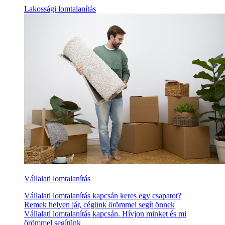
Lakossági lomtalanítás
Vállalati lomtalanítás
Vállalati lomtalanítás kapcsán keres egy csapatot?
Remek helyen jár, cégünk örömmel segít önnek
Vállalati lomtalanítás kapcsán. Hívjon minket és mi
örömmel segítünk