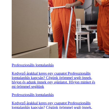
Professzionális lomtalanítás
Kedvező árakkal keres egy csapatot Professzionális
lomtalanítás kapcsán? Cégünk örömmel segít önnek,
hívjon és adunk önnek egy ajánlatot. Hívjon minket és
mi örömmel segítünk
Professzionális lomtalanítás
Kedvező árakkal keres egy csapatot Professzionális
lomtalanítás kapcsán? Cégünk örömmel segít önnek,