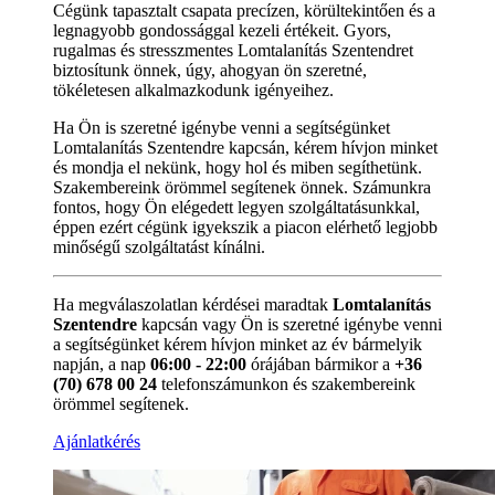
Cégünk tapasztalt csapata precízen, körültekintően és a
legnagyobb gondossággal kezeli értékeit. Gyors,
rugalmas és stresszmentes Lomtalanítás Szentendret
biztosítunk önnek, úgy, ahogyan ön szeretné,
tökéletesen alkalmazkodunk igényeihez.
Ha Ön is szeretné igénybe venni a segítségünket
Lomtalanítás Szentendre kapcsán, kérem hívjon minket
és mondja el nekünk, hogy hol és miben segíthetünk.
Szakembereink örömmel segítenek önnek. Számunkra
fontos, hogy Ön elégedett legyen szolgáltatásunkkal,
éppen ezért cégünk igyekszik a piacon elérhető legjobb
minőségű szolgáltatást kínálni.
Ha megválaszolatlan kérdései maradtak
Lomtalanítás
Szentendre
kapcsán vagy Ön is szeretné igénybe venni
a segítségünket kérem hívjon minket az év bármelyik
napján, a nap
06:00 - 22:00
órájában bármikor a
+36
(70) 678 00 24
telefonszámunkon és szakembereink
örömmel segítenek.
Ajánlatkérés