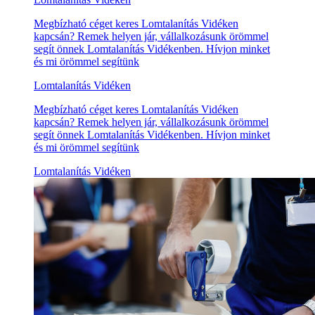
Megbízható céget keres Lomtalanítás Vidéken
kapcsán? Remek helyen jár, vállalkozásunk örömmel
segít önnek Lomtalanítás Vidékenben. Hívjon minket
és mi örömmel segítünk
Lomtalanítás Vidéken
Megbízható céget keres Lomtalanítás Vidéken
kapcsán? Remek helyen jár, vállalkozásunk örömmel
segít önnek Lomtalanítás Vidékenben. Hívjon minket
és mi örömmel segítünk
Lomtalanítás Vidéken