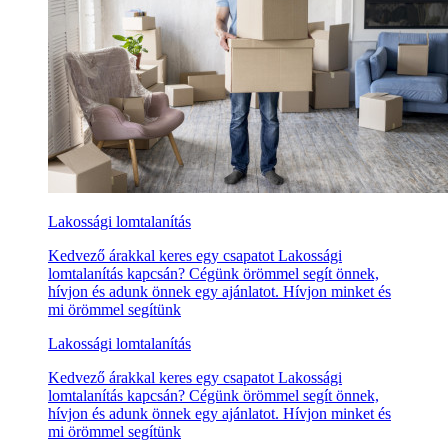
Lakossági lomtalanítás
Kedvező árakkal keres egy csapatot Lakossági
lomtalanítás kapcsán? Cégünk örömmel segít önnek,
hívjon és adunk önnek egy ajánlatot. Hívjon minket és
mi örömmel segítünk
Lakossági lomtalanítás
Kedvező árakkal keres egy csapatot Lakossági
lomtalanítás kapcsán? Cégünk örömmel segít önnek,
hívjon és adunk önnek egy ajánlatot. Hívjon minket és
mi örömmel segítünk