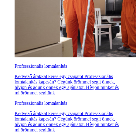
Professzionális lomtalanítás
Kedvező árakkal keres egy csapatot Professzionális
lomtalanítás kapcsán? Cégünk örömmel segít önnek,
hívjon és adunk önnek egy ajánlatot. Hívjon minket és
mi örömmel segítünk
Professzionális lomtalanítás
Kedvező árakkal keres egy csapatot Professzionális
lomtalanítás kapcsán? Cégünk örömmel segít önnek,
hívjon és adunk önnek egy ajánlatot. Hívjon minket és
mi örömmel segítünk