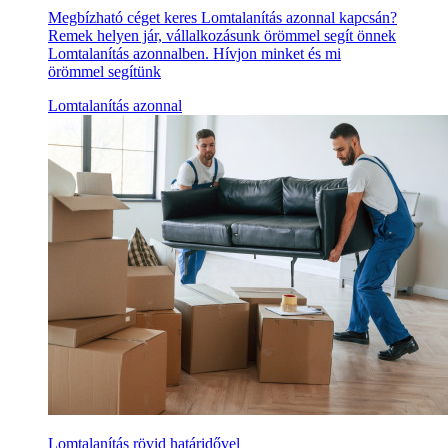
Megbízható céget keres Lomtalanítás azonnal kapcsán?
Remek helyen jár, vállalkozásunk örömmel segít önnek
Lomtalanítás azonnalben. Hívjon minket és mi
örömmel segítünk
Lomtalanítás azonnal
Lomtalanítás rövid határidővel