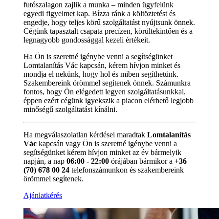
futószalagon zajlik a munka – minden ügyfelünk
egyedi figyelmet kap. Bízza ránk a költöztetést és
engedje, hogy teljes körű szolgáltatást nyújtsunk önnek.
Cégünk tapasztalt csapata precízen, körültekintően és a
legnagyobb gondossággal kezeli értékeit.
Ha Ön is szeretné igénybe venni a segítségünket
Lomtalanítás Vác kapcsán, kérem hívjon minket és
mondja el nekünk, hogy hol és miben segíthetünk.
Szakembereink örömmel segítenek önnek. Számunkra
fontos, hogy Ön elégedett legyen szolgáltatásunkkal,
éppen ezért cégünk igyekszik a piacon elérhető legjobb
minőségű szolgáltatást kínálni.
Ha megválaszolatlan kérdései maradtak
Lomtalanítás
Vác
kapcsán vagy Ön is szeretné igénybe venni a
segítségünket kérem hívjon minket az év bármelyik
napján, a nap
06:00 - 22:00
órájában bármikor a
+36
(70) 678 00 24
telefonszámunkon és szakembereink
örömmel segítenek.
Ajánlatkérés