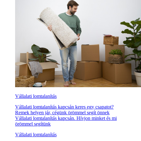
Vállalati lomtalanítás
Vállalati lomtalanítás kapcsán keres egy csapatot?
Remek helyen jár, cégünk örömmel segít önnek
Vállalati lomtalanítás kapcsán. Hívjon minket és mi
örömmel segítünk
Vállalati lomtalanítás