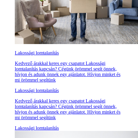
Lakossági lomtalanítás
Kedvező árakkal keres egy csapatot Lakossági
lomtalanítás kapcsán? Cégünk örömmel segít önnek,
hívjon és adunk önnek egy ajánlatot. Hívjon minket és
mi örömmel segítünk
Lakossági lomtalanítás
Kedvező árakkal keres egy csapatot Lakossági
lomtalanítás kapcsán? Cégünk örömmel segít önnek,
hívjon és adunk önnek egy ajánlatot. Hívjon minket és
mi örömmel segítünk
Lakossági lomtalanítás