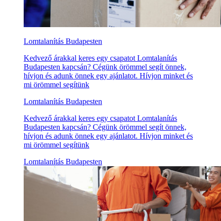
Lomtalanítás Budapesten
Kedvező árakkal keres egy csapatot Lomtalanítás
Budapesten kapcsán? Cégünk örömmel segít önnek,
hívjon és adunk önnek egy ajánlatot. Hívjon minket és
mi örömmel segítünk
Lomtalanítás Budapesten
Kedvező árakkal keres egy csapatot Lomtalanítás
Budapesten kapcsán? Cégünk örömmel segít önnek,
hívjon és adunk önnek egy ajánlatot. Hívjon minket és
mi örömmel segítünk
Lomtalanítás Budapesten