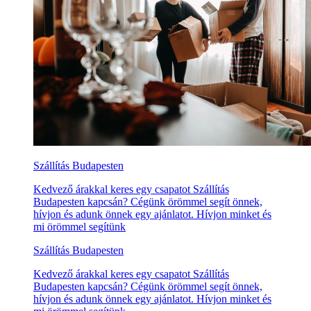
Szállítás Budapesten
Kedvező árakkal keres egy csapatot Szállítás
Budapesten kapcsán? Cégünk örömmel segít önnek,
hívjon és adunk önnek egy ajánlatot. Hívjon minket és
mi örömmel segítünk
Szállítás Budapesten
Kedvező árakkal keres egy csapatot Szállítás
Budapesten kapcsán? Cégünk örömmel segít önnek,
hívjon és adunk önnek egy ajánlatot. Hívjon minket és