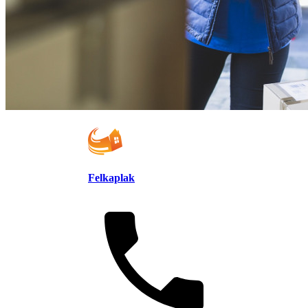
Felkaplak