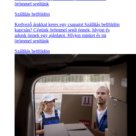
örömmel segítünk
Szállítás belföldön
Kedvező árakkal keres egy csapatot Szállítás belföldön
kapcsán? Cégünk örömmel segít önnek, hívjon és
adunk önnek egy ajánlatot. Hívjon minket és mi
örömmel segítünk
Szállítás belföldön