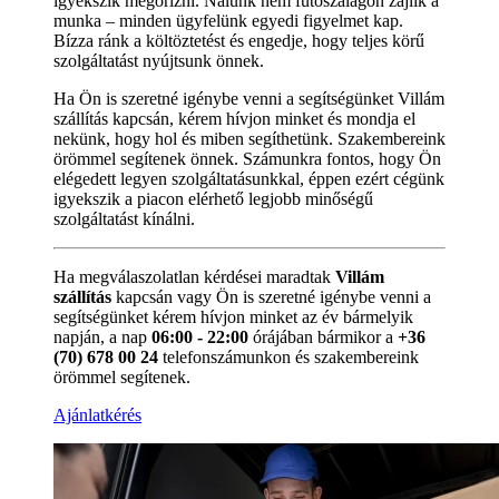
igyekszik megőrizni. Nálunk nem futószalagon zajlik a
munka – minden ügyfelünk egyedi figyelmet kap.
Bízza ránk a költöztetést és engedje, hogy teljes körű
szolgáltatást nyújtsunk önnek.
Ha Ön is szeretné igénybe venni a segítségünket Villám
szállítás kapcsán, kérem hívjon minket és mondja el
nekünk, hogy hol és miben segíthetünk. Szakembereink
örömmel segítenek önnek. Számunkra fontos, hogy Ön
elégedett legyen szolgáltatásunkkal, éppen ezért cégünk
igyekszik a piacon elérhető legjobb minőségű
szolgáltatást kínálni.
Ha megválaszolatlan kérdései maradtak
Villám
szállítás
kapcsán vagy Ön is szeretné igénybe venni a
segítségünket kérem hívjon minket az év bármelyik
napján, a nap
06:00 - 22:00
órájában bármikor a
+36
(70) 678 00 24
telefonszámunkon és szakembereink
örömmel segítenek.
Ajánlatkérés