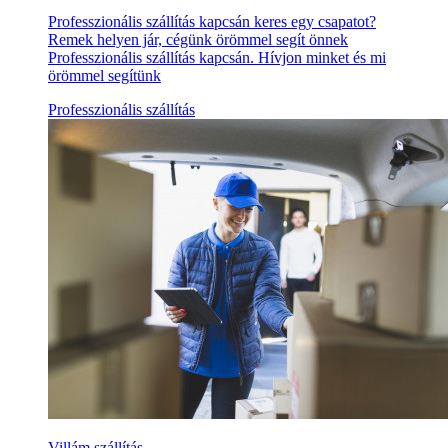
Professzionális szállítás kapcsán keres egy csapatot?
Remek helyen jár, cégünk örömmel segít önnek
Professzionális szállítás kapcsán. Hívjon minket és mi
örömmel segítünk
Professzionális szállítás
Villám szállítás