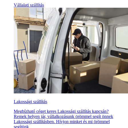
Vállalati szállítás
Lakossági szállítás
Megbízható céget keres Lakossági szállítás kapcsán?
Remek helyen jár, vállalkozásunk örömmel segít önnek
Lakossági szállításben. Hívjon minket és mi örömmel
segítünk