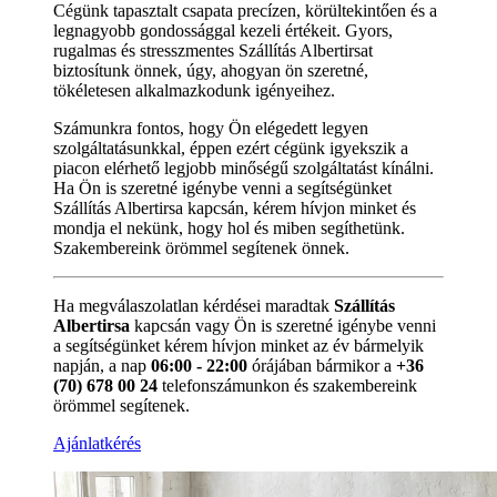
Cégünk tapasztalt csapata precízen, körültekintően és a
legnagyobb gondossággal kezeli értékeit. Gyors,
rugalmas és stresszmentes Szállítás Albertirsat
biztosítunk önnek, úgy, ahogyan ön szeretné,
tökéletesen alkalmazkodunk igényeihez.
Számunkra fontos, hogy Ön elégedett legyen
szolgáltatásunkkal, éppen ezért cégünk igyekszik a
piacon elérhető legjobb minőségű szolgáltatást kínálni.
Ha Ön is szeretné igénybe venni a segítségünket
Szállítás Albertirsa kapcsán, kérem hívjon minket és
mondja el nekünk, hogy hol és miben segíthetünk.
Szakembereink örömmel segítenek önnek.
Ha megválaszolatlan kérdései maradtak
Szállítás
Albertirsa
kapcsán vagy Ön is szeretné igénybe venni
a segítségünket kérem hívjon minket az év bármelyik
napján, a nap
06:00 - 22:00
órájában bármikor a
+36
(70) 678 00 24
telefonszámunkon és szakembereink
örömmel segítenek.
Ajánlatkérés