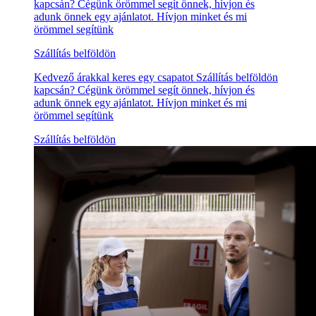
kapcsán? Cégünk örömmel segít önnek, hívjon és
adunk önnek egy ajánlatot. Hívjon minket és mi
örömmel segítünk
Szállítás belföldön
Kedvező árakkal keres egy csapatot Szállítás belföldön
kapcsán? Cégünk örömmel segít önnek, hívjon és
adunk önnek egy ajánlatot. Hívjon minket és mi
örömmel segítünk
Szállítás belföldön