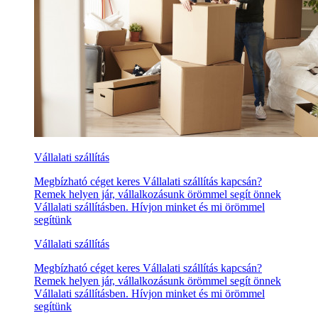
Vállalati szállítás
Megbízható céget keres Vállalati szállítás kapcsán?
Remek helyen jár, vállalkozásunk örömmel segít önnek
Vállalati szállításben. Hívjon minket és mi örömmel
segítünk
Vállalati szállítás
Megbízható céget keres Vállalati szállítás kapcsán?
Remek helyen jár, vállalkozásunk örömmel segít önnek
Vállalati szállításben. Hívjon minket és mi örömmel
segítünk