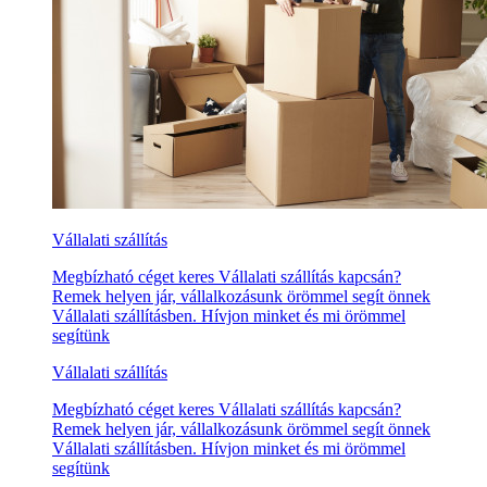
Vállalati szállítás
Megbízható céget keres Vállalati szállítás kapcsán?
Remek helyen jár, vállalkozásunk örömmel segít önnek
Vállalati szállításben. Hívjon minket és mi örömmel
segítünk
Vállalati szállítás
Megbízható céget keres Vállalati szállítás kapcsán?
Remek helyen jár, vállalkozásunk örömmel segít önnek
Vállalati szállításben. Hívjon minket és mi örömmel
segítünk