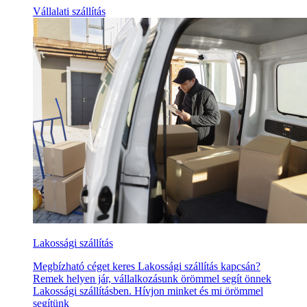
Vállalati szállítás
Lakossági szállítás
Megbízható céget keres Lakossági szállítás kapcsán?
Remek helyen jár, vállalkozásunk örömmel segít önnek
Lakossági szállításben. Hívjon minket és mi örömmel
segítünk