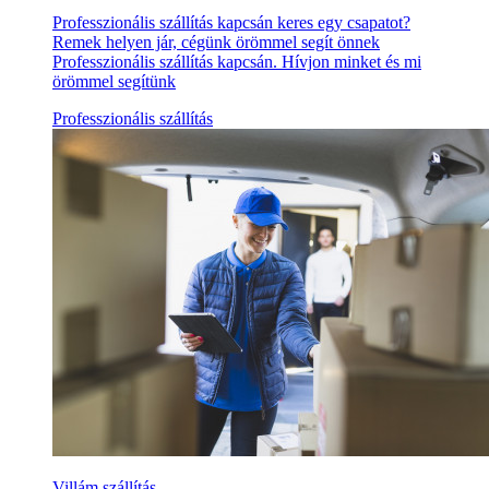
Professzionális szállítás kapcsán keres egy csapatot?
Remek helyen jár, cégünk örömmel segít önnek
Professzionális szállítás kapcsán. Hívjon minket és mi
örömmel segítünk
Professzionális szállítás
Villám szállítás