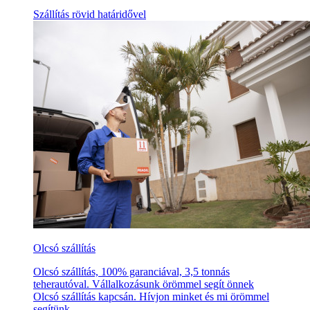
Szállítás rövid határidővel
Olcsó szállítás
Olcsó szállítás, 100% garanciával, 3,5 tonnás
teherautóval. Vállalkozásunk örömmel segít önnek
Olcsó szállítás kapcsán. Hívjon minket és mi örömmel
segítünk