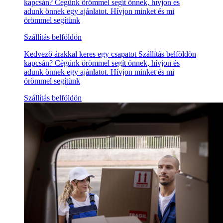
kapcsán? Cégünk örömmel segít önnek, hívjon és
adunk önnek egy ajánlatot. Hívjon minket és mi
örömmel segítünk
Szállítás belföldön
Kedvező árakkal keres egy csapatot Szállítás belföldön
kapcsán? Cégünk örömmel segít önnek, hívjon és
adunk önnek egy ajánlatot. Hívjon minket és mi
örömmel segítünk
Szállítás belföldön