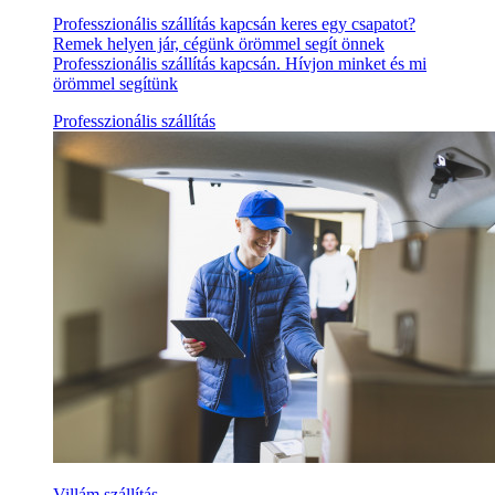
Professzionális szállítás kapcsán keres egy csapatot?
Remek helyen jár, cégünk örömmel segít önnek
Professzionális szállítás kapcsán. Hívjon minket és mi
örömmel segítünk
Professzionális szállítás
Villám szállítás