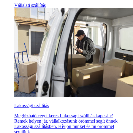
Vállalati szállítás
Lakossági szállítás
Megbízható céget keres Lakossági szállítás kapcsán?
Remek helyen jár, vállalkozásunk örömmel segít önnek
Lakossági szállításben. Hívjon minket és mi örömmel
segítünk