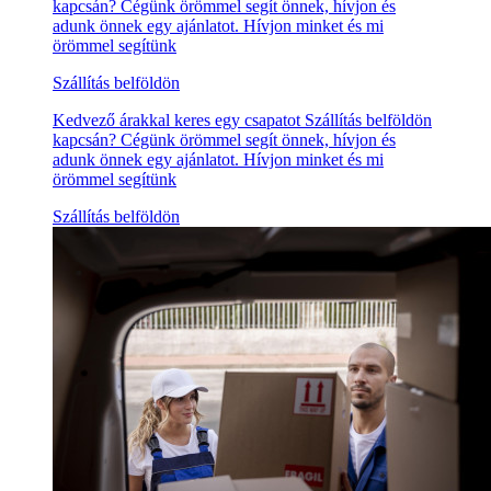
kapcsán? Cégünk örömmel segít önnek, hívjon és
adunk önnek egy ajánlatot. Hívjon minket és mi
örömmel segítünk
Szállítás belföldön
Kedvező árakkal keres egy csapatot Szállítás belföldön
kapcsán? Cégünk örömmel segít önnek, hívjon és
adunk önnek egy ajánlatot. Hívjon minket és mi
örömmel segítünk
Szállítás belföldön