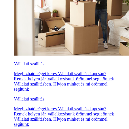
Vállalati szállítás
Megbízható céget keres Vállalati szállítás kapcsán?
Remek helyen jár, vállalkozásunk örömmel segít önnek
Vállalati szállításben. Hívjon minket és mi örömmel
segítünk
Vállalati szállítás
Megbízható céget keres Vállalati szállítás kapcsán?
Remek helyen jár, vállalkozásunk örömmel segít önnek
Vállalati szállításben. Hívjon minket és mi örömmel
segítünk