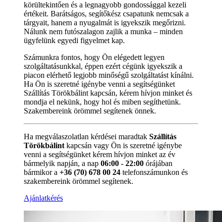
körültekintően és a legnagyobb gondossággal kezeli
értékeit. Barátságos, segítőkész csapatunk nemcsak a
tárgyait, hanem a nyugalmát is igyekszik megőrizni.
Nálunk nem futószalagon zajlik a munka – minden
ügyfelünk egyedi figyelmet kap.
Számunkra fontos, hogy Ön elégedett legyen
szolgáltatásunkkal, éppen ezért cégünk igyekszik a
piacon elérhető legjobb minőségű szolgáltatást kínálni.
Ha Ön is szeretné igénybe venni a segítségünket
Szállítás Törökbálint kapcsán, kérem hívjon minket és
mondja el nekünk, hogy hol és miben segíthetünk.
Szakembereink örömmel segítenek önnek.
Ha megválaszolatlan kérdései maradtak
Szállítás
Törökbálint
kapcsán vagy Ön is szeretné igénybe
venni a segítségünket kérem hívjon minket az év
bármelyik napján, a nap
06:00 - 22:00
órájában
bármikor a
+36 (70) 678 00 24
telefonszámunkon és
szakembereink örömmel segítenek.
Ajánlatkérés