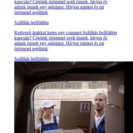
kapcsán? Cégünk örömmel segít önnek, hívjon és
adunk önnek egy ajánlatot. Hívjon minket és mi
örömmel segítünk
Szállítás belföldön
Kedvező árakkal keres egy csapatot Szállítás belföldön
kapcsán? Cégünk örömmel segít önnek, hívjon és
adunk önnek egy ajánlatot. Hívjon minket és mi
örömmel segítünk
Szállítás belföldön