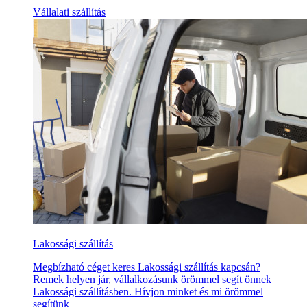
Vállalati szállítás
Lakossági szállítás
Megbízható céget keres Lakossági szállítás kapcsán?
Remek helyen jár, vállalkozásunk örömmel segít önnek
Lakossági szállításben. Hívjon minket és mi örömmel
segítünk