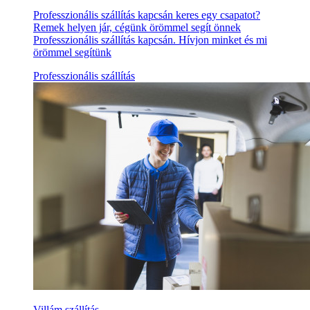
Professzionális szállítás kapcsán keres egy csapatot?
Remek helyen jár, cégünk örömmel segít önnek
Professzionális szállítás kapcsán. Hívjon minket és mi
örömmel segítünk
Professzionális szállítás
Villám szállítás