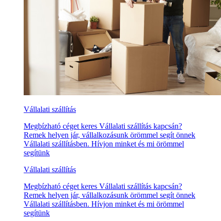
Vállalati szállítás
Megbízható céget keres Vállalati szállítás kapcsán?
Remek helyen jár, vállalkozásunk örömmel segít önnek
Vállalati szállításben. Hívjon minket és mi örömmel
segítünk
Vállalati szállítás
Megbízható céget keres Vállalati szállítás kapcsán?
Remek helyen jár, vállalkozásunk örömmel segít önnek
Vállalati szállításben. Hívjon minket és mi örömmel
segítünk