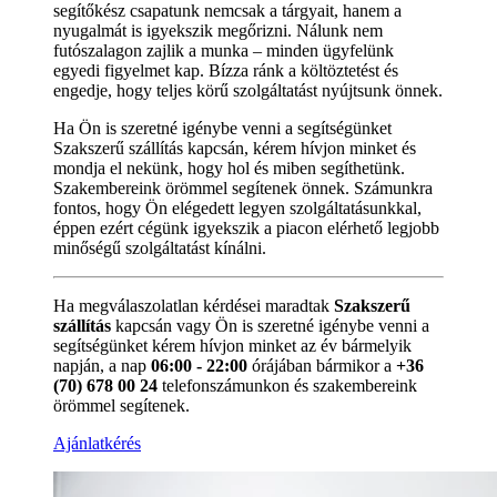
segítőkész csapatunk nemcsak a tárgyait, hanem a
nyugalmát is igyekszik megőrizni. Nálunk nem
futószalagon zajlik a munka – minden ügyfelünk
egyedi figyelmet kap. Bízza ránk a költöztetést és
engedje, hogy teljes körű szolgáltatást nyújtsunk önnek.
Ha Ön is szeretné igénybe venni a segítségünket
Szakszerű szállítás kapcsán, kérem hívjon minket és
mondja el nekünk, hogy hol és miben segíthetünk.
Szakembereink örömmel segítenek önnek. Számunkra
fontos, hogy Ön elégedett legyen szolgáltatásunkkal,
éppen ezért cégünk igyekszik a piacon elérhető legjobb
minőségű szolgáltatást kínálni.
Ha megválaszolatlan kérdései maradtak
Szakszerű
szállítás
kapcsán vagy Ön is szeretné igénybe venni a
segítségünket kérem hívjon minket az év bármelyik
napján, a nap
06:00 - 22:00
órájában bármikor a
+36
(70) 678 00 24
telefonszámunkon és szakembereink
örömmel segítenek.
Ajánlatkérés