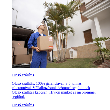
Olcsó szállítás
Olcsó szállítás, 100% garanciával, 3,5 tonnás
teherautóval. Vállalkozásunk örömmel segít önnek
Olcsó szállítás kapcsán. Hívjon minket és mi örömmel
segítünk
Olcsó szállítás