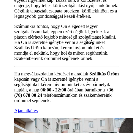
egyedi figyelmet kap. Bízza ránk a költöztetést és
engedje, hogy teljes körű szolgáltatást nyújtsunk önnek.
Cégünk tapasztalt csapata precízen, körültekintően és a
legnagyobb gondossággal kezeli értékeit.
Számunkra fontos, hogy Ön elégedett legyen
szolgáltatásunkkal, éppen ezért cégünk igyekszik a
piacon elérhető legjobb minőségű szolgáltatást kínálni.
Ha Ön is szeretné igénybe venni a segítségünket
Szállítás Üröm kapcsán, kérem hívjon minket és
mondja el nekünk, hogy hol és miben segíthetünk.
Szakembereink örömmel segítenek önnek.
Ha megválaszolatlan kérdései maradtak
Szállítás Üröm
kapcsán vagy Ön is szeretné igénybe venni a
segítségünket kérem hívjon minket az év bármelyik
napján, a nap
06:00 - 22:00
órájában bármikor a
+36
(70) 678 00 24
telefonszámunkon és szakembereink
örömmel segítenek.
Ajánlatkérés