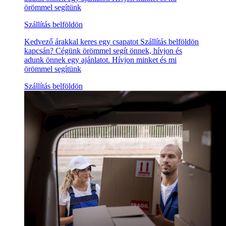
örömmel segítünk
Szállítás belföldön
Kedvező árakkal keres egy csapatot Szállítás belföldön
kapcsán? Cégünk örömmel segít önnek, hívjon és
adunk önnek egy ajánlatot. Hívjon minket és mi
örömmel segítünk
Szállítás belföldön