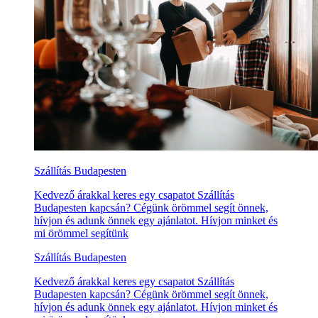
Szállítás Budapesten
Kedvező árakkal keres egy csapatot Szállítás
Budapesten kapcsán? Cégünk örömmel segít önnek,
hívjon és adunk önnek egy ajánlatot. Hívjon minket és
mi örömmel segítünk
Szállítás Budapesten
Kedvező árakkal keres egy csapatot Szállítás
Budapesten kapcsán? Cégünk örömmel segít önnek,
hívjon és adunk önnek egy ajánlatot. Hívjon minket és