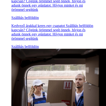
kapcsán? Cégünk örömmel segít önnek, hívjon és
adunk önnek egy ajánlatot. Hívjon minket és mi
örömmel segítünk
Szállítás belföldön
Kedvező árakkal keres egy csapatot Szállítás belföldön
kapcsán? Cégünk örömmel segít önnek, hívjon és
adunk önnek egy ajánlatot. Hívjon minket és mi
örömmel segítünk
Szállítás belföldön