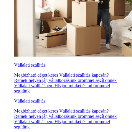
Vállalati szállítás
Megbízható céget keres Vállalati szállítás kapcsán?
Remek helyen jár, vállalkozásunk örömmel segít önnek
Vállalati szállításben. Hívjon minket és mi örömmel
segítünk
Vállalati szállítás
Megbízható céget keres Vállalati szállítás kapcsán?
Remek helyen jár, vállalkozásunk örömmel segít önnek
Vállalati szállításben. Hívjon minket és mi örömmel
segítünk