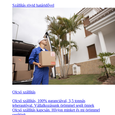
Szállítás rövid határidővel
Olcsó szállítás
Olcsó szállítás, 100% garanciával, 3,5 tonnás
teherautóval. Vállalkozásunk örömmel segít önnek
Olcsó szállítás kapcsán. Hívjon minket és mi örömmel
segítünk