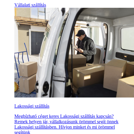
Vállalati szállítás
Lakossági szállítás
Megbízható céget keres Lakossági szállítás kapcsán?
Remek helyen jár, vállalkozásunk örömmel segít önnek
Lakossági szállításben. Hívjon minket és mi örömmel
segítünk