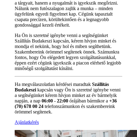
a tárgyait, hanem a nyugalmát is igyekszik megőrizni.
Nálunk nem futószalagon zajlik a munka – minden
ügyfelünk egyedi figyelmet kap. Cégünk tapasztalt
csapata precízen, körültekintően és a legnagyobb
gondossággal kezeli értékeit.
Ha Ön is szeretné igénybe venni a segítségünket
Szállítás Budakeszi kapcsán, kérem hívjon minket és
mondja el nekünk, hogy hol és miben segíthetünk.
Szakembereink örömmel segítenek önnek. Számunkra
fontos, hogy Ön elégedett legyen szolgáltatásunkkal,
éppen ezért cégünk igyekszik a piacon elérhető legjobb
minőségű szolgáltatást kínálni.
Ha megválaszolatlan kérdései maradtak
Szállítás
Budakeszi
kapcsán vagy Ön is szeretné igénybe venni
a segítségünket kérem hívjon minket az év bármelyik
napján, a nap
06:00 - 22:00
órájában bármikor a
+36
(70) 678 00 24
telefonszámunkon és szakembereink
örömmel segítenek.
Ajánlatkérés