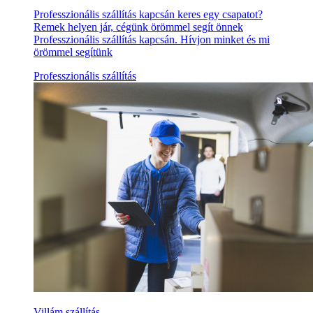
Professzionális szállítás kapcsán keres egy csapatot?
Remek helyen jár, cégünk örömmel segít önnek
Professzionális szállítás kapcsán. Hívjon minket és mi
örömmel segítünk
Professzionális szállítás
Villám szállítás