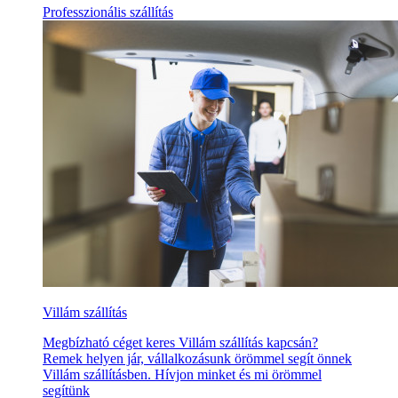
Professzionális szállítás
Villám szállítás
Megbízható céget keres Villám szállítás kapcsán?
Remek helyen jár, vállalkozásunk örömmel segít önnek
Villám szállításben. Hívjon minket és mi örömmel
segítünk