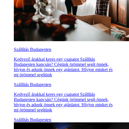
Szállítás Budapesten
Kedvező árakkal keres egy csapatot Szállítás
Budapesten kapcsán? Cégünk örömmel segít önnek,
hívjon és adunk önnek egy ajánlatot. Hívjon minket és
mi örömmel segítünk
Szállítás Budapesten
Kedvező árakkal keres egy csapatot Szállítás
Budapesten kapcsán? Cégünk örömmel segít önnek,
hívjon és adunk önnek egy ajánlatot. Hívjon minket és
mi örömmel segítünk
Szállítás Budapesten