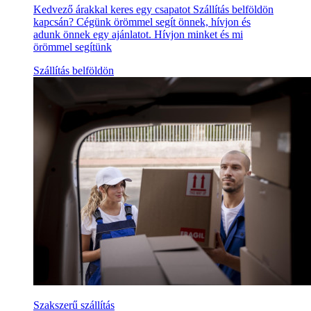
Kedvező árakkal keres egy csapatot Szállítás belföldön
kapcsán? Cégünk örömmel segít önnek, hívjon és
adunk önnek egy ajánlatot. Hívjon minket és mi
örömmel segítünk
Szállítás belföldön
Szakszerű szállítás