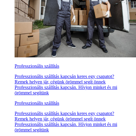
Professzionális szállítás
Professzionális szállítás kapcsán keres egy csapatot?
Remek helyen jár, cégünk örömmel segít önnek
Professzionális szállítás kapcsán. Hívjon minket és mi
örömmel segítünk
Professzionális szállítás
Professzionális szállítás kapcsán keres egy csapatot?
Remek helyen jár, cégünk örömmel segít önnek
Professzionális szállítás kapcsán. Hívjon minket és mi
örömmel segítünk