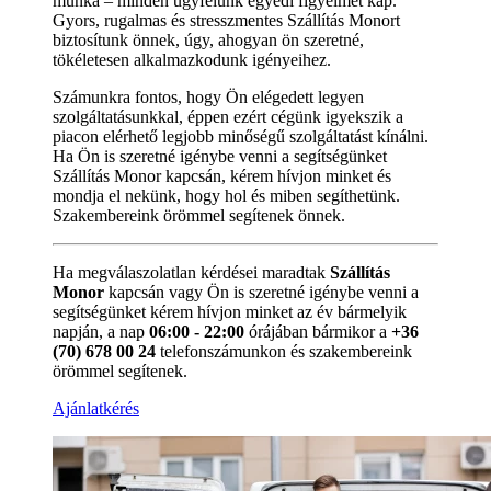
munka – minden ügyfelünk egyedi figyelmet kap.
Gyors, rugalmas és stresszmentes Szállítás Monort
biztosítunk önnek, úgy, ahogyan ön szeretné,
tökéletesen alkalmazkodunk igényeihez.
Számunkra fontos, hogy Ön elégedett legyen
szolgáltatásunkkal, éppen ezért cégünk igyekszik a
piacon elérhető legjobb minőségű szolgáltatást kínálni.
Ha Ön is szeretné igénybe venni a segítségünket
Szállítás Monor kapcsán, kérem hívjon minket és
mondja el nekünk, hogy hol és miben segíthetünk.
Szakembereink örömmel segítenek önnek.
Ha megválaszolatlan kérdései maradtak
Szállítás
Monor
kapcsán vagy Ön is szeretné igénybe venni a
segítségünket kérem hívjon minket az év bármelyik
napján, a nap
06:00 - 22:00
órájában bármikor a
+36
(70) 678 00 24
telefonszámunkon és szakembereink
örömmel segítenek.
Ajánlatkérés