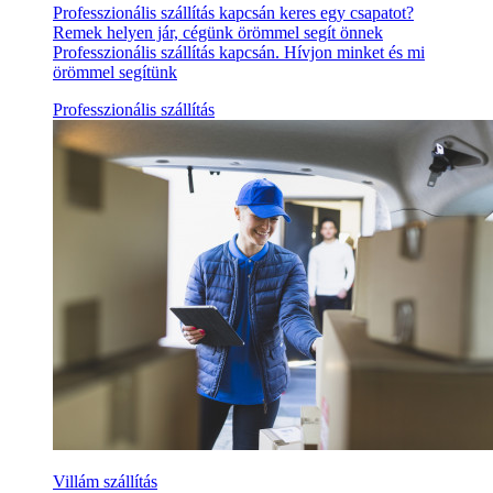
Professzionális szállítás kapcsán keres egy csapatot?
Remek helyen jár, cégünk örömmel segít önnek
Professzionális szállítás kapcsán. Hívjon minket és mi
örömmel segítünk
Professzionális szállítás
Villám szállítás