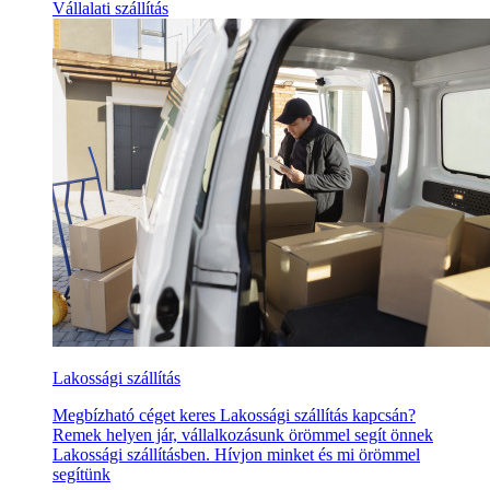
Vállalati szállítás
Lakossági szállítás
Megbízható céget keres Lakossági szállítás kapcsán?
Remek helyen jár, vállalkozásunk örömmel segít önnek
Lakossági szállításben. Hívjon minket és mi örömmel
segítünk