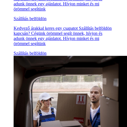
adunk önnek egy ajánlatot. Hívjon minket és mi
örömmel segítünk
Szállítás belföldön
Kedvező árakkal keres egy csapatot Szállítás belföldön
kapcsán? Cégünk örömmel segít önnek, hívjon és
adunk önnek egy ajánlatot. Hívjon minket és mi
örömmel segítünk
Szállítás belföldön