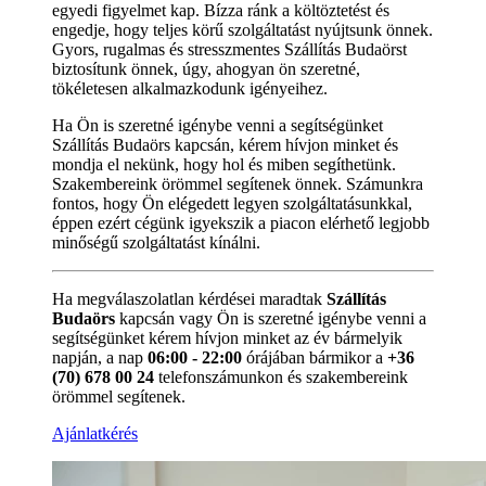
egyedi figyelmet kap. Bízza ránk a költöztetést és
engedje, hogy teljes körű szolgáltatást nyújtsunk önnek.
Gyors, rugalmas és stresszmentes Szállítás Budaörst
biztosítunk önnek, úgy, ahogyan ön szeretné,
tökéletesen alkalmazkodunk igényeihez.
Ha Ön is szeretné igénybe venni a segítségünket
Szállítás Budaörs kapcsán, kérem hívjon minket és
mondja el nekünk, hogy hol és miben segíthetünk.
Szakembereink örömmel segítenek önnek. Számunkra
fontos, hogy Ön elégedett legyen szolgáltatásunkkal,
éppen ezért cégünk igyekszik a piacon elérhető legjobb
minőségű szolgáltatást kínálni.
Ha megválaszolatlan kérdései maradtak
Szállítás
Budaörs
kapcsán vagy Ön is szeretné igénybe venni a
segítségünket kérem hívjon minket az év bármelyik
napján, a nap
06:00 - 22:00
órájában bármikor a
+36
(70) 678 00 24
telefonszámunkon és szakembereink
örömmel segítenek.
Ajánlatkérés