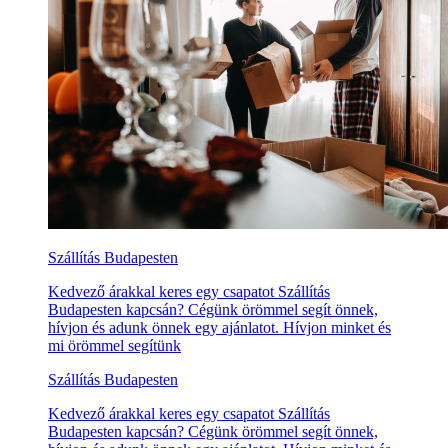
Szállítás Budapesten
Kedvező árakkal keres egy csapatot Szállítás
Budapesten kapcsán? Cégünk örömmel segít önnek,
hívjon és adunk önnek egy ajánlatot. Hívjon minket és
mi örömmel segítünk
Szállítás Budapesten
Kedvező árakkal keres egy csapatot Szállítás
Budapesten kapcsán? Cégünk örömmel segít önnek,