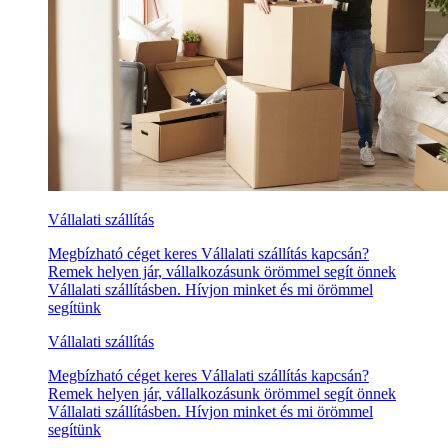
Vállalati szállítás
Megbízható céget keres Vállalati szállítás kapcsán?
Remek helyen jár, vállalkozásunk örömmel segít önnek
Vállalati szállításben. Hívjon minket és mi örömmel
segítünk
Vállalati szállítás
Megbízható céget keres Vállalati szállítás kapcsán?
Remek helyen jár, vállalkozásunk örömmel segít önnek
Vállalati szállításben. Hívjon minket és mi örömmel
segítünk