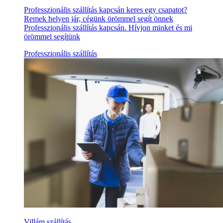
Professzionális szállítás kapcsán keres egy csapatot?
Remek helyen jár, cégünk örömmel segít önnek
Professzionális szállítás kapcsán. Hívjon minket és mi
örömmel segítünk
Professzionális szállítás
Villám szállítás