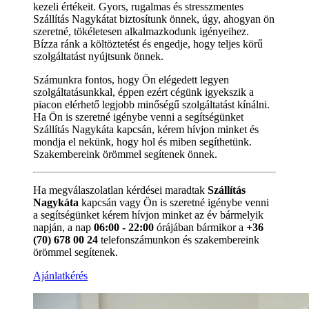
kezeli értékeit. Gyors, rugalmas és stresszmentes
Szállítás Nagykátat biztosítunk önnek, úgy, ahogyan ön
szeretné, tökéletesen alkalmazkodunk igényeihez.
Bízza ránk a költöztetést és engedje, hogy teljes körű
szolgáltatást nyújtsunk önnek.
Számunkra fontos, hogy Ön elégedett legyen
szolgáltatásunkkal, éppen ezért cégünk igyekszik a
piacon elérhető legjobb minőségű szolgáltatást kínálni.
Ha Ön is szeretné igénybe venni a segítségünket
Szállítás Nagykáta kapcsán, kérem hívjon minket és
mondja el nekünk, hogy hol és miben segíthetünk.
Szakembereink örömmel segítenek önnek.
Ha megválaszolatlan kérdései maradtak
Szállítás
Nagykáta
kapcsán vagy Ön is szeretné igénybe venni
a segítségünket kérem hívjon minket az év bármelyik
napján, a nap
06:00 - 22:00
órájában bármikor a
+36
(70) 678 00 24
telefonszámunkon és szakembereink
örömmel segítenek.
Ajánlatkérés