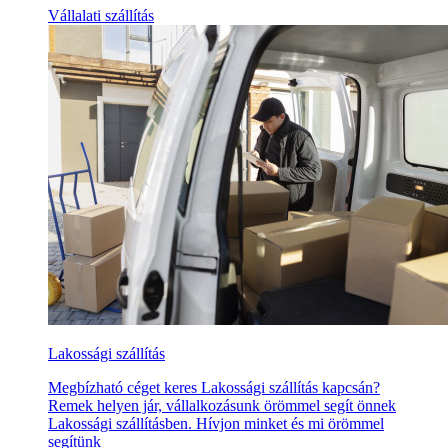
Vállalati szállítás
Lakossági szállítás
Megbízható céget keres Lakossági szállítás kapcsán?
Remek helyen jár, vállalkozásunk örömmel segít önnek
Lakossági szállításben. Hívjon minket és mi örömmel
segítünk