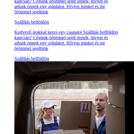
kapcsán? Cégünk örömmel segít önnek, hívjon és
adunk önnek egy ajánlatot. Hívjon minket és mi
örömmel segítünk
Szállítás belföldön
Kedvező árakkal keres egy csapatot Szállítás belföldön
kapcsán? Cégünk örömmel segít önnek, hívjon és
adunk önnek egy ajánlatot. Hívjon minket és mi
örömmel segítünk
Szállítás belföldön