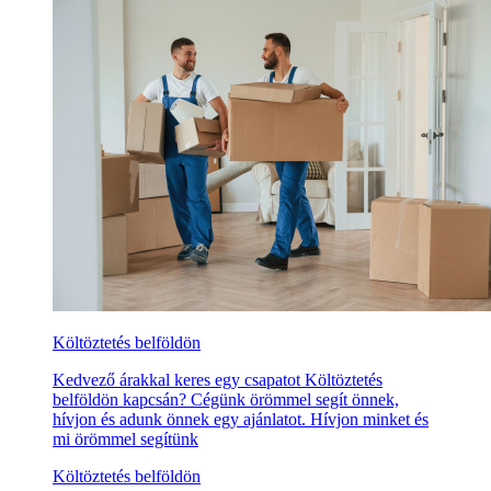
Költöztetés belföldön
Kedvező árakkal keres egy csapatot Költöztetés
belföldön kapcsán? Cégünk örömmel segít önnek,
hívjon és adunk önnek egy ajánlatot. Hívjon minket és
mi örömmel segítünk
Költöztetés belföldön