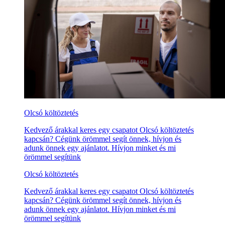
Olcsó költöztetés
Kedvező árakkal keres egy csapatot Olcsó költöztetés
kapcsán? Cégünk örömmel segít önnek, hívjon és
adunk önnek egy ajánlatot. Hívjon minket és mi
örömmel segítünk
Olcsó költöztetés
Kedvező árakkal keres egy csapatot Olcsó költöztetés
kapcsán? Cégünk örömmel segít önnek, hívjon és
adunk önnek egy ajánlatot. Hívjon minket és mi
örömmel segítünk