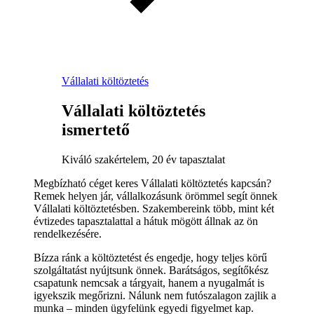
Vállalati költöztetés
Vállalati költöztetés
ismertető
Kiváló szakértelem, 20 év tapasztalat
Megbízható céget keres Vállalati költöztetés kapcsán?
Remek helyen jár, vállalkozásunk örömmel segít önnek
Vállalati költöztetésben. Szakembereink több, mint két
évtizedes tapasztalattal a hátuk mögött állnak az ön
rendelkezésére.
Bízza ránk a költöztetést és engedje, hogy teljes körű
szolgáltatást nyújtsunk önnek. Barátságos, segítőkész
csapatunk nemcsak a tárgyait, hanem a nyugalmát is
igyekszik megőrizni. Nálunk nem futószalagon zajlik a
munka – minden ügyfelünk egyedi figyelmet kap.