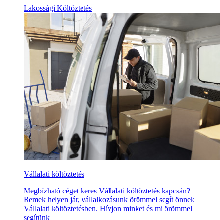
Lakossági Költöztetés
Vállalati költöztetés
Megbízható céget keres Vállalati költöztetés kapcsán?
Remek helyen jár, vállalkozásunk örömmel segít önnek
Vállalati költöztetésben. Hívjon minket és mi örömmel
segítünk