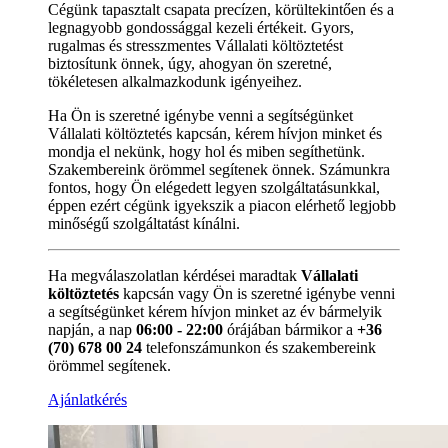
Cégünk tapasztalt csapata precízen, körültekintően és a
legnagyobb gondossággal kezeli értékeit. Gyors,
rugalmas és stresszmentes Vállalati költöztetést
biztosítunk önnek, úgy, ahogyan ön szeretné,
tökéletesen alkalmazkodunk igényeihez.
Ha Ön is szeretné igénybe venni a segítségünket
Vállalati költöztetés kapcsán, kérem hívjon minket és
mondja el nekünk, hogy hol és miben segíthetünk.
Szakembereink örömmel segítenek önnek. Számunkra
fontos, hogy Ön elégedett legyen szolgáltatásunkkal,
éppen ezért cégünk igyekszik a piacon elérhető legjobb
minőségű szolgáltatást kínálni.
Ha megválaszolatlan kérdései maradtak
Vállalati
költöztetés
kapcsán vagy Ön is szeretné igénybe venni
a segítségünket kérem hívjon minket az év bármelyik
napján, a nap
06:00 - 22:00
órájában bármikor a
+36
(70) 678 00 24
telefonszámunkon és szakembereink
örömmel segítenek.
Ajánlatkérés