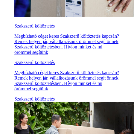
Szakszerű költöztetés
Megbízható céget keres Szakszerű költöztetés kapcsán?
Remek helyen jár, vállalkozásunk örömmel segít önnek
Szakszerű költöztetésben. Hívjon minket és mi
örömmel segítünk
Szakszerű költöztetés
Megbízható céget keres Szakszerű költöztetés kapcsán?
Remek helyen jár, vállalkozásunk örömmel segít önnek
Szakszerű költöztetésben. Hívjon minket és mi
örömmel segítünk
Szakszerű költöztetés