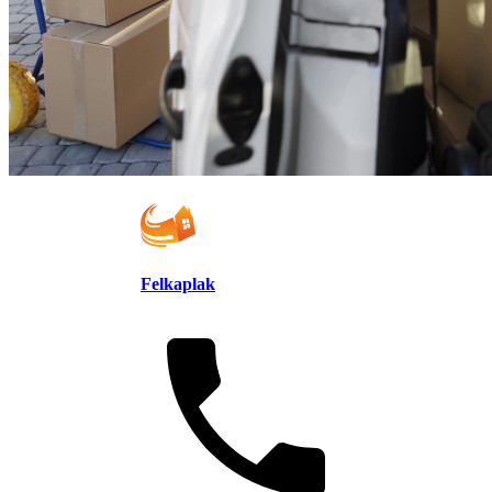
Felkaplak