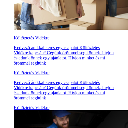
Költöztetés Vidékre
Kedvező árakkal keres egy csapatot Költöztetés
Vidékre kapcsán? Cégünk örömmel segít önnek, hívjon
és adunk önnek egy ajánlatot. Hívjon minket és mi
örömmel segítünk
Költöztetés Vidékre
Kedvező árakkal keres egy csapatot Költöztetés
Vidékre kapcsán? Cégünk örömmel segít önnek, hívjon
és adunk önnek egy ajánlatot. Hívjon minket és mi
örömmel segítünk
Költöztetés Vidékre