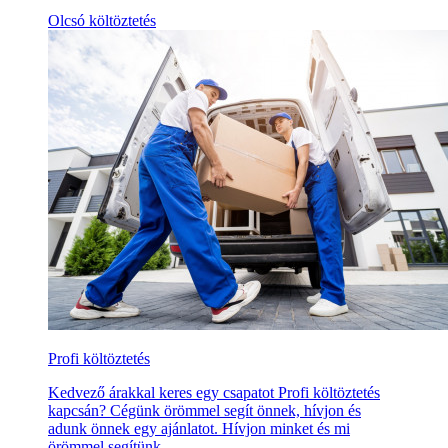
Olcsó költöztetés
Profi költöztetés
Kedvező árakkal keres egy csapatot Profi költöztetés
kapcsán? Cégünk örömmel segít önnek, hívjon és
adunk önnek egy ajánlatot. Hívjon minket és mi
örömmel segítünk