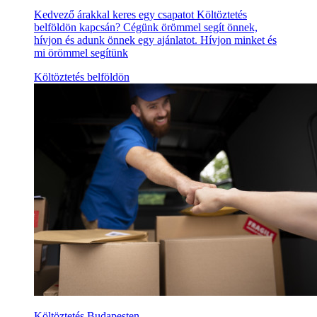
Kedvező árakkal keres egy csapatot Költöztetés
belföldön kapcsán? Cégünk örömmel segít önnek,
hívjon és adunk önnek egy ajánlatot. Hívjon minket és
mi örömmel segítünk
Költöztetés belföldön
Költöztetés Budapesten