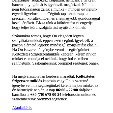
Barátságos, segítőkész csapatunk nemcsak a tárgyait,
hanem a nyugalmát is igyekszik megőrizni. Nálunk
nem futószalagon zajlik a munka – minden ügyfelünk
egyedi figyelmet kap. Cégünk tapasztalt csapata
precízen, körültekintően és a legnagyobb gondossággal
kezeli értékeit. Bízza ránk a költöztetést és engedje,
hogy teljes körű szolgáltatást nyújtsunk önnek.
Számunkra fontos, hogy Ön elégedett legyen
szolgáltatásunkkal, éppen ezért cégünk igyekszik a
piacon elérhető legjobb minőségű szolgáltatást kínálni.
Ha Ön is szeretné igénybe venni a segítségünket
Költöztetés Szigetszentmiklós kapcsán, kérem hívjon
minket és mondja el nekünk, hogy hol és miben
segíthetünk. Szakembereink örömmel segítenek önnek.
Ha megválaszolatlan kérdései maradtak
Költöztetés
Szigetszentmiklós
kapcsán vagy Ön is szeretné
igénybe venni a segítségünket kérem hívjon minket az
év bármelyik napján, a nap
06:00 - 22:00
órájában
bármikor a
+36 (70) 678 00 24
telefonszámunkon és
szakembereink örömmel segítenek.
Ajánlatkérés