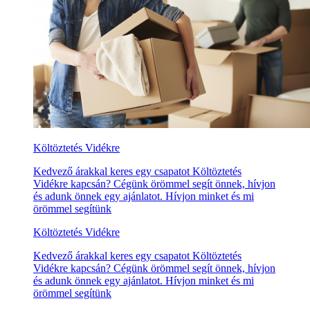
Költöztetés Vidékre
Kedvező árakkal keres egy csapatot Költöztetés
Vidékre kapcsán? Cégünk örömmel segít önnek, hívjon
és adunk önnek egy ajánlatot. Hívjon minket és mi
örömmel segítünk
Költöztetés Vidékre
Kedvező árakkal keres egy csapatot Költöztetés
Vidékre kapcsán? Cégünk örömmel segít önnek, hívjon
és adunk önnek egy ajánlatot. Hívjon minket és mi
örömmel segítünk