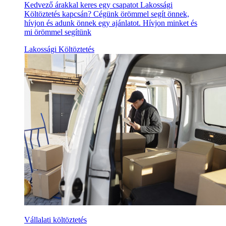
Kedvező árakkal keres egy csapatot Lakossági
Költöztetés kapcsán? Cégünk örömmel segít önnek,
hívjon és adunk önnek egy ajánlatot. Hívjon minket és
mi örömmel segítünk
Lakossági Költöztetés
Vállalati költöztetés