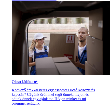
Olcsó költöztetés
Kedvező árakkal keres egy csapatot Olcsó költöztetés
kapcsán? Cégünk örömmel segít önnek, hívjon és
adunk önnek egy ajánlatot. Hívjon minket és mi
örömmel segítünk