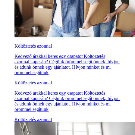
Költöztetés azonnal
Kedvező árakkal keres egy csapatot Költöztetés
azonnal kapcsán? Cégünk örömmel segít önnek, hívjon
és adunk önnek egy ajánlatot. Hívjon minket és mi
örömmel segítünk
Költöztetés azonnal
Kedvező árakkal keres egy csapatot Költöztetés
azonnal kapcsán? Cégünk örömmel segít önnek, hívjon
és adunk önnek egy ajánlatot. Hívjon minket és mi
örömmel segítünk
Költöztetés azonnal