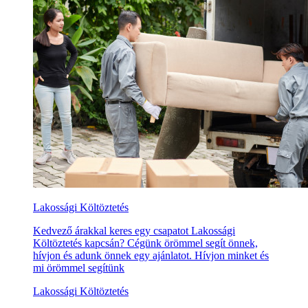
Lakossági Költöztetés
Kedvező árakkal keres egy csapatot Lakossági
Költöztetés kapcsán? Cégünk örömmel segít önnek,
hívjon és adunk önnek egy ajánlatot. Hívjon minket és
mi örömmel segítünk
Lakossági Költöztetés