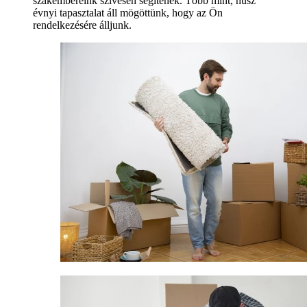
szakembereink szívesen segítenek. Több mint, húsz
évnyi tapasztalat áll mögöttünk, hogy az Ön
rendelkezésére álljunk.