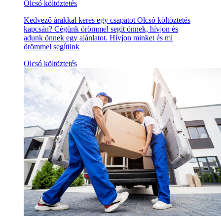
Olcsó költöztetés
Kedvező árakkal keres egy csapatot Olcsó költöztetés
kapcsán? Cégünk örömmel segít önnek, hívjon és
adunk önnek egy ajánlatot. Hívjon minket és mi
örömmel segítünk
Olcsó költöztetés