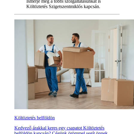
Ismerje meg a többi szolgáltatásunkat is
Költöztetés Szigetszentmiklós kapcsán.
Költöztetés belföldön
Kedvező árakkal keres egy csapatot Költöztetés
belföldön kapcsán? Cégünk örömmel segít önnek,