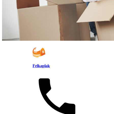
Felkaplak