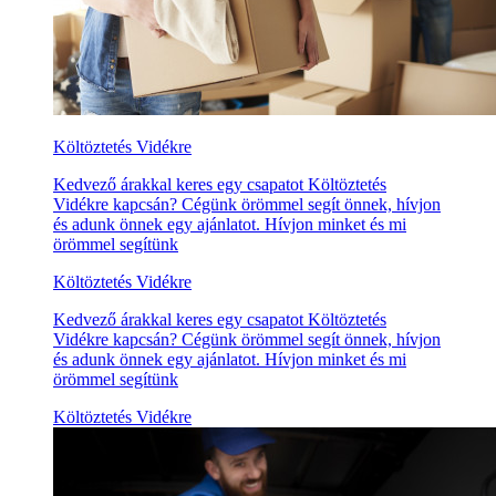
Költöztetés Vidékre
Kedvező árakkal keres egy csapatot Költöztetés
Vidékre kapcsán? Cégünk örömmel segít önnek, hívjon
és adunk önnek egy ajánlatot. Hívjon minket és mi
örömmel segítünk
Költöztetés Vidékre
Kedvező árakkal keres egy csapatot Költöztetés
Vidékre kapcsán? Cégünk örömmel segít önnek, hívjon
és adunk önnek egy ajánlatot. Hívjon minket és mi
örömmel segítünk
Költöztetés Vidékre