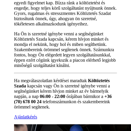
egyedi figyelmet kap. Bízza ránk a költöztetést és
engedje, hogy teljes körű szolgáltatást nyújtsunk önnek.
Gyors, rugalmas és stresszmentes Költöztetés Szadat
biztosítunk önnek, úgy, ahogyan ön szeretné,
tökéletesen alkalmazkodunk igényeihez.
Ha Ön is szeretné igénybe venni a segítségünket
Költöztetés Szada kapcsán, kérem hívjon minket és
mondja el nekünk, hogy hol és miben segíthetünk.
Szakembereink örömmel segítenek önnek. Számunkra
fontos, hogy Ön elégedett legyen szolgáltatásunkkal,
éppen ezért cégünk igyekszik a piacon elérhető legjobb
minőségű szolgáltatást kínálni.
Ha megválaszolatlan kérdései maradtak
Költöztetés
Szada
kapcsán vagy Ön is szeretné igénybe venni a
segítségünket kérem hívjon minket az év bármelyik
napján, a nap
06:00 - 22:00
órájában bármikor a
+36
(70) 678 00 24
telefonszámunkon és szakembereink
örömmel segítenek.
Ajánlatkérés