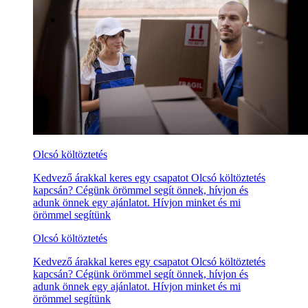
Olcsó költöztetés
Kedvező árakkal keres egy csapatot Olcsó költöztetés
kapcsán? Cégünk örömmel segít önnek, hívjon és
adunk önnek egy ajánlatot. Hívjon minket és mi
örömmel segítünk
Olcsó költöztetés
Kedvező árakkal keres egy csapatot Olcsó költöztetés
kapcsán? Cégünk örömmel segít önnek, hívjon és
adunk önnek egy ajánlatot. Hívjon minket és mi
örömmel segítünk