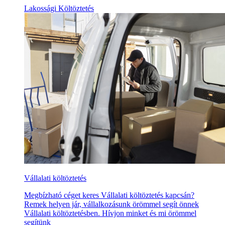
Lakossági Költöztetés
Vállalati költöztetés
Megbízható céget keres Vállalati költöztetés kapcsán?
Remek helyen jár, vállalkozásunk örömmel segít önnek
Vállalati költöztetésben. Hívjon minket és mi örömmel
segítünk