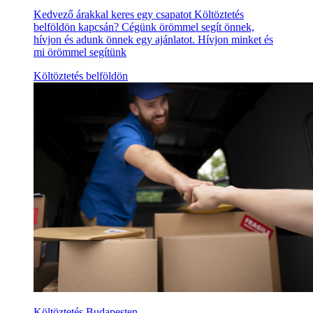
Kedvező árakkal keres egy csapatot Költöztetés
belföldön kapcsán? Cégünk örömmel segít önnek,
hívjon és adunk önnek egy ajánlatot. Hívjon minket és
mi örömmel segítünk
Költöztetés belföldön
Költöztetés Budapesten