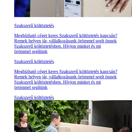
Szakszerű költöztetés
Megbízható céget keres Szakszerű költöztetés kapcsán?
Remek helyen jár, vállalkozásunk örömmel segít önnek
Szakszerű költöztetésben. Hívjon minket és mi
örömmel segítünk
Szakszerű költöztetés
Megbízható céget keres Szakszerű költöztetés kapcsán?
Remek helyen jár, vállalkozásunk örömmel segít önnek
Szakszerű költöztetésben. Hívjon minket és mi
örömmel segítünk
Szakszerű költöztetés