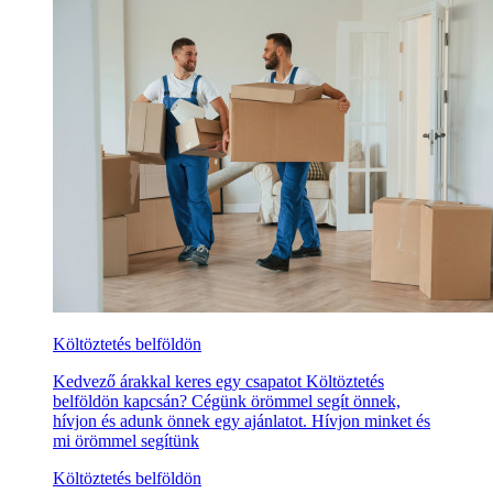
Költöztetés belföldön
Kedvező árakkal keres egy csapatot Költöztetés
belföldön kapcsán? Cégünk örömmel segít önnek,
hívjon és adunk önnek egy ajánlatot. Hívjon minket és
mi örömmel segítünk
Költöztetés belföldön