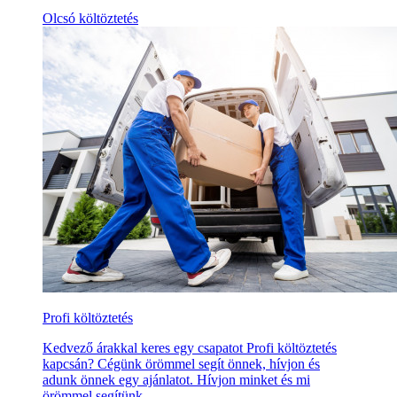
Olcsó költöztetés
Profi költöztetés
Kedvező árakkal keres egy csapatot Profi költöztetés
kapcsán? Cégünk örömmel segít önnek, hívjon és
adunk önnek egy ajánlatot. Hívjon minket és mi
örömmel segítünk