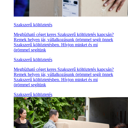
Szakszerű költöztetés
Megbízható céget keres Szakszerű költöztetés kapcsán?
Remek helyen jár, vállalkozásunk örömmel segít önnek
Szakszerű költöztetésben. Hívjon minket és mi
örömmel segítünk
Szakszerű költöztetés
Megbízható céget keres Szakszerű költöztetés kapcsán?
Remek helyen jár, vállalkozásunk örömmel segít önnek
Szakszerű költöztetésben. Hívjon minket és mi
örömmel segítünk
Szakszerű költöztetés