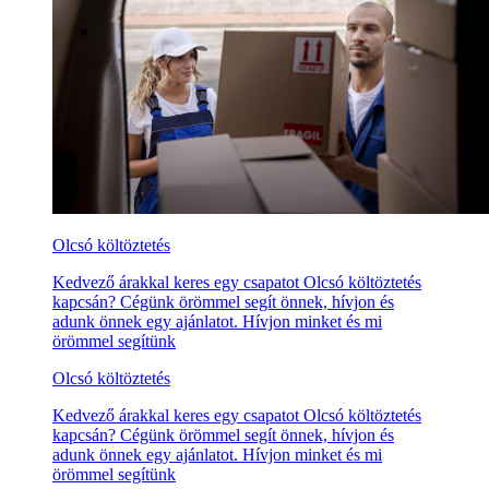
Olcsó költöztetés
Kedvező árakkal keres egy csapatot Olcsó költöztetés
kapcsán? Cégünk örömmel segít önnek, hívjon és
adunk önnek egy ajánlatot. Hívjon minket és mi
örömmel segítünk
Olcsó költöztetés
Kedvező árakkal keres egy csapatot Olcsó költöztetés
kapcsán? Cégünk örömmel segít önnek, hívjon és
adunk önnek egy ajánlatot. Hívjon minket és mi
örömmel segítünk