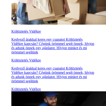
Költöztetés Vidékre
Kedvező árakkal keres egy csapatot Költöztetés
Vidékre kapcsán? Cégünk örömmel segít önnek, hívjon
és adunk önnek egy ajánlatot. Hívjon minket és mi
örömmel segítünk
Költöztetés Vidékre
Kedvező árakkal keres egy csapatot Költöztetés
Vidékre kapcsán? Cégünk örömmel segít önnek, hívjon
és adunk önnek egy ajánlatot. Hívjon minket és mi
örömmel segítünk
Költöztetés Vidékre