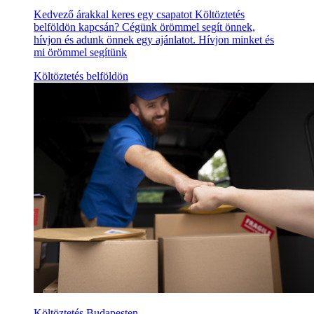
Kedvező árakkal keres egy csapatot Költöztetés
belföldön kapcsán? Cégünk örömmel segít önnek,
hívjon és adunk önnek egy ajánlatot. Hívjon minket és
mi örömmel segítünk
Költöztetés belföldön
Költöztetés Budapesten