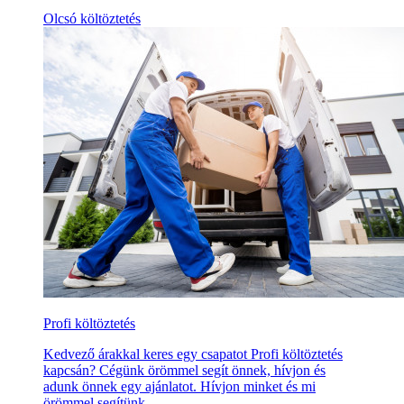
Olcsó költöztetés
Profi költöztetés
Kedvező árakkal keres egy csapatot Profi költöztetés
kapcsán? Cégünk örömmel segít önnek, hívjon és
adunk önnek egy ajánlatot. Hívjon minket és mi
örömmel segítünk