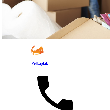
Felkaplak