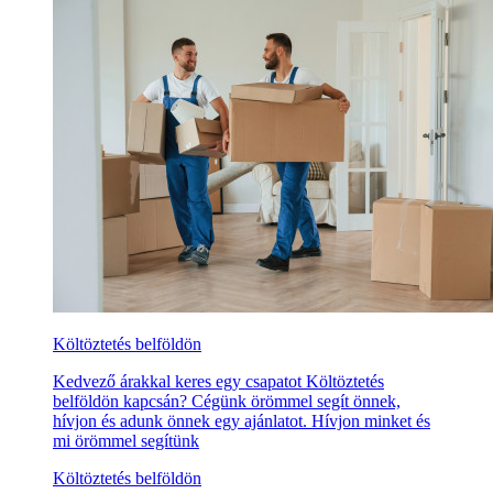
Költöztetés belföldön
Kedvező árakkal keres egy csapatot Költöztetés
belföldön kapcsán? Cégünk örömmel segít önnek,
hívjon és adunk önnek egy ajánlatot. Hívjon minket és
mi örömmel segítünk
Költöztetés belföldön