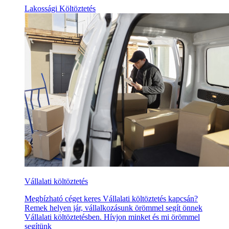
Lakossági Költöztetés
Vállalati költöztetés
Megbízható céget keres Vállalati költöztetés kapcsán?
Remek helyen jár, vállalkozásunk örömmel segít önnek
Vállalati költöztetésben. Hívjon minket és mi örömmel
segítünk