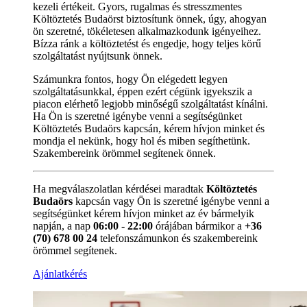
kezeli értékeit. Gyors, rugalmas és stresszmentes
Költöztetés Budaörst biztosítunk önnek, úgy, ahogyan
ön szeretné, tökéletesen alkalmazkodunk igényeihez.
Bízza ránk a költöztetést és engedje, hogy teljes körű
szolgáltatást nyújtsunk önnek.
Számunkra fontos, hogy Ön elégedett legyen
szolgáltatásunkkal, éppen ezért cégünk igyekszik a
piacon elérhető legjobb minőségű szolgáltatást kínálni.
Ha Ön is szeretné igénybe venni a segítségünket
Költöztetés Budaörs kapcsán, kérem hívjon minket és
mondja el nekünk, hogy hol és miben segíthetünk.
Szakembereink örömmel segítenek önnek.
Ha megválaszolatlan kérdései maradtak
Költöztetés
Budaörs
kapcsán vagy Ön is szeretné igénybe venni a
segítségünket kérem hívjon minket az év bármelyik
napján, a nap
06:00 - 22:00
órájában bármikor a
+36
(70) 678 00 24
telefonszámunkon és szakembereink
örömmel segítenek.
Ajánlatkérés