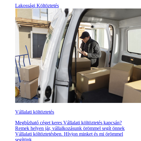
Lakossági Költöztetés
Vállalati költöztetés
Megbízható céget keres Vállalati költöztetés kapcsán?
Remek helyen jár, vállalkozásunk örömmel segít önnek
Vállalati költöztetésben. Hívjon minket és mi örömmel
segítünk