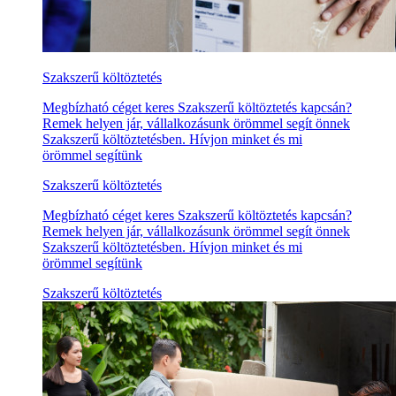
Szakszerű költöztetés
Megbízható céget keres Szakszerű költöztetés kapcsán?
Remek helyen jár, vállalkozásunk örömmel segít önnek
Szakszerű költöztetésben. Hívjon minket és mi
örömmel segítünk
Szakszerű költöztetés
Megbízható céget keres Szakszerű költöztetés kapcsán?
Remek helyen jár, vállalkozásunk örömmel segít önnek
Szakszerű költöztetésben. Hívjon minket és mi
örömmel segítünk
Szakszerű költöztetés