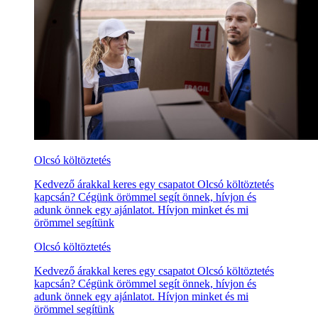
Olcsó költöztetés
Kedvező árakkal keres egy csapatot Olcsó költöztetés
kapcsán? Cégünk örömmel segít önnek, hívjon és
adunk önnek egy ajánlatot. Hívjon minket és mi
örömmel segítünk
Olcsó költöztetés
Kedvező árakkal keres egy csapatot Olcsó költöztetés
kapcsán? Cégünk örömmel segít önnek, hívjon és
adunk önnek egy ajánlatot. Hívjon minket és mi
örömmel segítünk