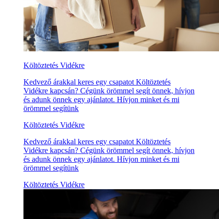
Költöztetés Vidékre
Kedvező árakkal keres egy csapatot Költöztetés
Vidékre kapcsán? Cégünk örömmel segít önnek, hívjon
és adunk önnek egy ajánlatot. Hívjon minket és mi
örömmel segítünk
Költöztetés Vidékre
Kedvező árakkal keres egy csapatot Költöztetés
Vidékre kapcsán? Cégünk örömmel segít önnek, hívjon
és adunk önnek egy ajánlatot. Hívjon minket és mi
örömmel segítünk
Költöztetés Vidékre