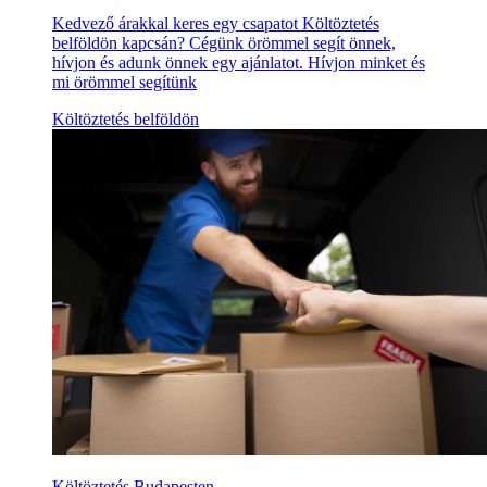
Kedvező árakkal keres egy csapatot Költöztetés
belföldön kapcsán? Cégünk örömmel segít önnek,
hívjon és adunk önnek egy ajánlatot. Hívjon minket és
mi örömmel segítünk
Költöztetés belföldön
Költöztetés Budapesten