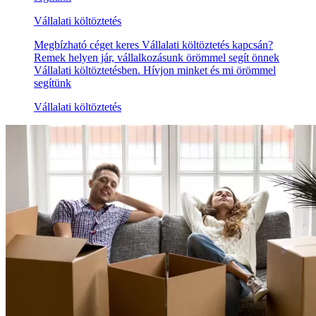
Vállalati költöztetés
Megbízható céget keres Vállalati költöztetés kapcsán?
Remek helyen jár, vállalkozásunk örömmel segít önnek
Vállalati költöztetésben. Hívjon minket és mi örömmel
segítünk
Vállalati költöztetés