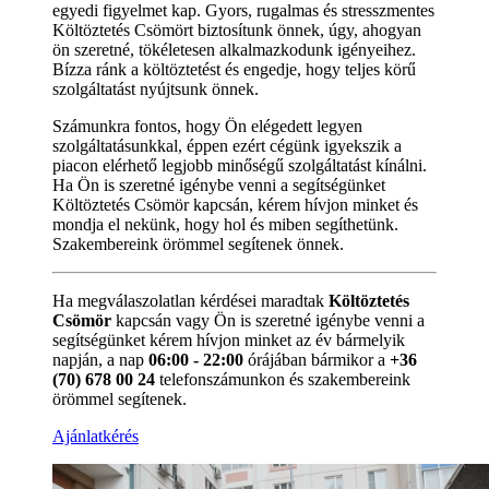
egyedi figyelmet kap. Gyors, rugalmas és stresszmentes
Költöztetés Csömört biztosítunk önnek, úgy, ahogyan
ön szeretné, tökéletesen alkalmazkodunk igényeihez.
Bízza ránk a költöztetést és engedje, hogy teljes körű
szolgáltatást nyújtsunk önnek.
Számunkra fontos, hogy Ön elégedett legyen
szolgáltatásunkkal, éppen ezért cégünk igyekszik a
piacon elérhető legjobb minőségű szolgáltatást kínálni.
Ha Ön is szeretné igénybe venni a segítségünket
Költöztetés Csömör kapcsán, kérem hívjon minket és
mondja el nekünk, hogy hol és miben segíthetünk.
Szakembereink örömmel segítenek önnek.
Ha megválaszolatlan kérdései maradtak
Költöztetés
Csömör
kapcsán vagy Ön is szeretné igénybe venni a
segítségünket kérem hívjon minket az év bármelyik
napján, a nap
06:00 - 22:00
órájában bármikor a
+36
(70) 678 00 24
telefonszámunkon és szakembereink
örömmel segítenek.
Ajánlatkérés