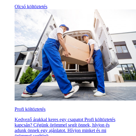
Olcsó költöztetés
Profi költöztetés
Kedvező árakkal keres egy csapatot Profi költöztetés
kapcsán? Cégünk örömmel segít önnek, hívjon és
adunk önnek egy ajánlatot. Hívjon minket és mi
örömmel segítünk