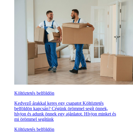
Költöztetés belföldön
Kedvező árakkal keres egy csapatot Költöztetés
belföldön kapcsán? Cégünk örömmel segít önnek,
hívjon és adunk önnek egy ajánlatot. Hívjon minket és
mi örömmel segítünk
Költöztetés belföldön