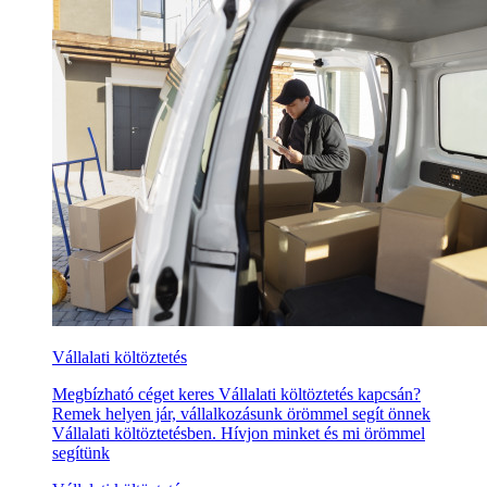
Vállalati költöztetés
Megbízható céget keres Vállalati költöztetés kapcsán?
Remek helyen jár, vállalkozásunk örömmel segít önnek
Vállalati költöztetésben. Hívjon minket és mi örömmel
segítünk