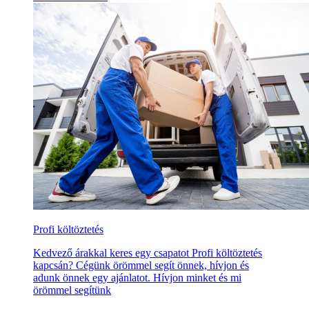
Profi költöztetés
Kedvező árakkal keres egy csapatot Profi költöztetés
kapcsán? Cégünk örömmel segít önnek, hívjon és
adunk önnek egy ajánlatot. Hívjon minket és mi
örömmel segítünk