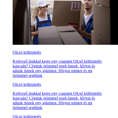
Olcsó költöztetés
Kedvező árakkal keres egy csapatot Olcsó költöztetés
kapcsán? Cégünk örömmel segít önnek, hívjon és
adunk önnek egy ajánlatot. Hívjon minket és mi
örömmel segítünk
Olcsó költöztetés
Kedvező árakkal keres egy csapatot Olcsó költöztetés
kapcsán? Cégünk örömmel segít önnek, hívjon és
adunk önnek egy ajánlatot. Hívjon minket és mi
örömmel segítünk
Olcsó költöztetés