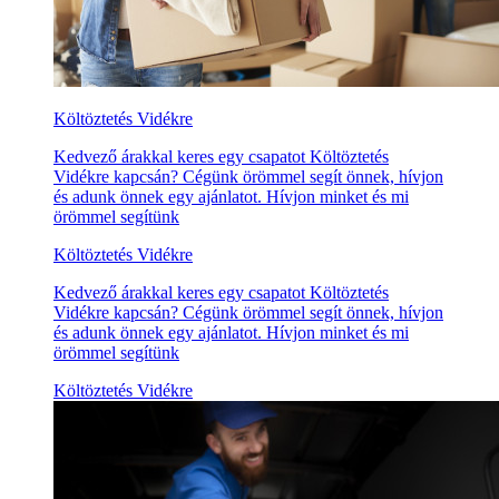
Költöztetés Vidékre
Kedvező árakkal keres egy csapatot Költöztetés
Vidékre kapcsán? Cégünk örömmel segít önnek, hívjon
és adunk önnek egy ajánlatot. Hívjon minket és mi
örömmel segítünk
Költöztetés Vidékre
Kedvező árakkal keres egy csapatot Költöztetés
Vidékre kapcsán? Cégünk örömmel segít önnek, hívjon
és adunk önnek egy ajánlatot. Hívjon minket és mi
örömmel segítünk
Költöztetés Vidékre