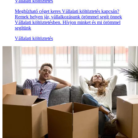
Vállalati költöztetés
Megbízható céget keres Vállalati költöztetés kapcsán?
Remek helyen jár, vállalkozásunk örömmel segít önnek
Vállalati költöztetésben. Hívjon minket és mi örömmel
segítünk
Vállalati költöztetés