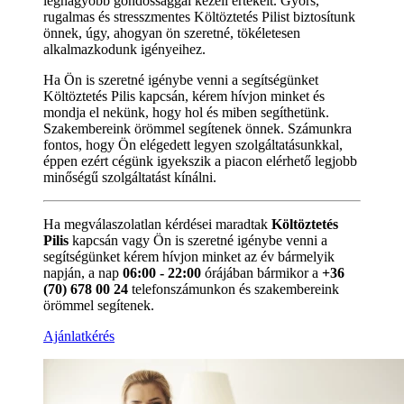
legnagyobb gondossággal kezeli értékeit. Gyors,
rugalmas és stresszmentes Költöztetés Pilist biztosítunk
önnek, úgy, ahogyan ön szeretné, tökéletesen
alkalmazkodunk igényeihez.
Ha Ön is szeretné igénybe venni a segítségünket
Költöztetés Pilis kapcsán, kérem hívjon minket és
mondja el nekünk, hogy hol és miben segíthetünk.
Szakembereink örömmel segítenek önnek. Számunkra
fontos, hogy Ön elégedett legyen szolgáltatásunkkal,
éppen ezért cégünk igyekszik a piacon elérhető legjobb
minőségű szolgáltatást kínálni.
Ha megválaszolatlan kérdései maradtak
Költöztetés
Pilis
kapcsán vagy Ön is szeretné igénybe venni a
segítségünket kérem hívjon minket az év bármelyik
napján, a nap
06:00 - 22:00
órájában bármikor a
+36
(70) 678 00 24
telefonszámunkon és szakembereink
örömmel segítenek.
Ajánlatkérés