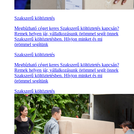
Szakszerű költöztetés
Megbízható céget keres Szakszerű költöztetés kapcsán?
Remek helyen jár, vállalkozásunk örömmel segít önnek
Szakszerű költöztetésben. Hívjon minket és mi
örömmel segítünk
Szakszerű költöztetés
Megbízható céget keres Szakszerű költöztetés kapcsán?
Remek helyen jár, vállalkozásunk örömmel segít önnek
Szakszerű költöztetésben. Hívjon minket és mi
örömmel segítünk
Szakszerű költöztetés