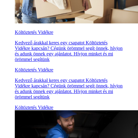
Költöztetés Vidékre
Kedvező árakkal keres egy csapatot Költöztetés
Vidékre kapcsán? Cégünk örömmel segít önnek, hívjon
és adunk önnek egy ajánlatot. Hívjon minket és mi
örömmel segítünk
Költöztetés Vidékre
Kedvező árakkal keres egy csapatot Költöztetés
Vidékre kapcsán? Cégünk örömmel segít önnek, hívjon
és adunk önnek egy ajánlatot. Hívjon minket és mi
örömmel segítünk
Költöztetés Vidékre