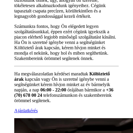
biztosítunk önnek, úgy, ahogyan ön szeretné,
tökéletesen alkalmazkodunk igényeihez. Cégünk
tapasztalt csapata precízen, körültekintően és a
legnagyobb gondossággal kezeli értékeit.
Számunkra fontos, hogy Ön elégedett legyen
szolgáltatásunkkal, éppen ezért cégünk igyekszik a
piacon elérhető legjobb minőségű szolgáltatást kínálni.
Ha Ön is szeretné igénybe venni a segítségünket
Költöztető árak kapcsán, kérem hívjon minket és
mondja el nekünk, hogy hol és miben segíthetünk.
Szakembereink örömmel segítenek önnek.
Ha megválaszolatlan kérdései maradtak
Költöztető
árak
kapcsán vagy Ön is szeretné igénybe venni a
segítségünket kérem hívjon minket az év bármelyik
napján, a nap
06:00 - 22:00
órájában bármikor a
+36
(70) 678 00 24
telefonszámunkon és szakembereink
örömmel segítenek.
Ajánlatkérés