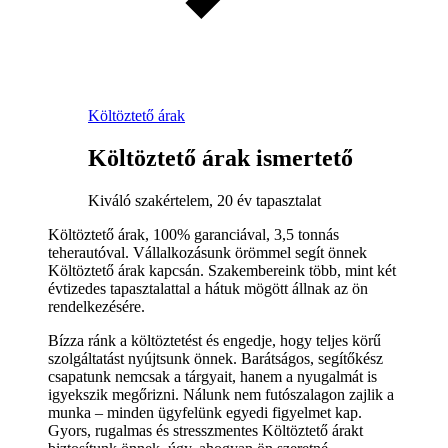
Költöztető árak
Költöztető árak ismertető
Kiváló szakértelem, 20 év tapasztalat
Költöztető árak, 100% garanciával, 3,5 tonnás
teherautóval. Vállalkozásunk örömmel segít önnek
Költöztető árak kapcsán. Szakembereink több, mint két
évtizedes tapasztalattal a hátuk mögött állnak az ön
rendelkezésére.
Bízza ránk a költöztetést és engedje, hogy teljes körű
szolgáltatást nyújtsunk önnek. Barátságos, segítőkész
csapatunk nemcsak a tárgyait, hanem a nyugalmát is
igyekszik megőrizni. Nálunk nem futószalagon zajlik a
munka – minden ügyfelünk egyedi figyelmet kap.
Gyors, rugalmas és stresszmentes Költöztető árakt