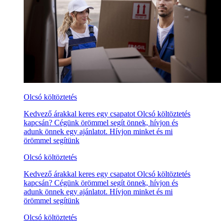
Olcsó költöztetés
Kedvező árakkal keres egy csapatot Olcsó költöztetés
kapcsán? Cégünk örömmel segít önnek, hívjon és
adunk önnek egy ajánlatot. Hívjon minket és mi
örömmel segítünk
Olcsó költöztetés
Kedvező árakkal keres egy csapatot Olcsó költöztetés
kapcsán? Cégünk örömmel segít önnek, hívjon és
adunk önnek egy ajánlatot. Hívjon minket és mi
örömmel segítünk
Olcsó költöztetés