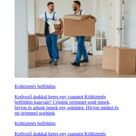
Költöztetés belföldön
Kedvező árakkal keres egy csapatot Költöztetés
belföldön kapcsán? Cégünk örömmel segít önnek,
hívjon és adunk önnek egy ajánlatot. Hívjon minket és
mi örömmel segítünk
Költöztetés belföldön
Kedvező árakkal keres egy csapatot Költöztetés