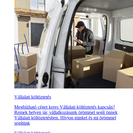
Vállalati költöztetés
Megbízható céget keres Vállalati költöztetés kapcsán?
Remek helyen jár, vállalkozásunk örömmel segít önnek
Vállalati költöztetésben. Hívjon minket és mi örömmel
segítünk