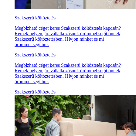
Szakszerű költöztetés
Megbízható céget keres Szakszerű költöztetés kapcsán?
Remek helyen jár, vállalkozásunk örömmel segít önnek
Szakszerű költöztetésben. Hívjon minket és mi
örömmel segítünk
Szakszerű költöztetés
Megbízható céget keres Szakszerű költöztetés kapcsán?
Remek helyen jár, vállalkozásunk örömmel segít önnek
Szakszerű költöztetésben. Hívjon minket és mi
örömmel segítünk
Szakszerű költöztetés