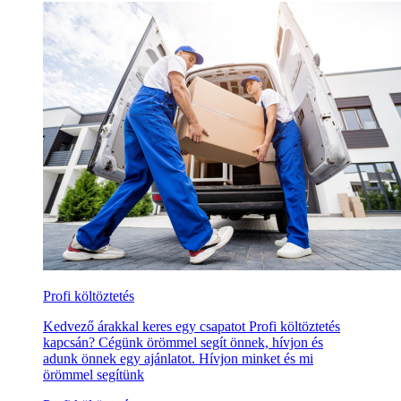
Profi költöztetés
Kedvező árakkal keres egy csapatot Profi költöztetés
kapcsán? Cégünk örömmel segít önnek, hívjon és
adunk önnek egy ajánlatot. Hívjon minket és mi
örömmel segítünk