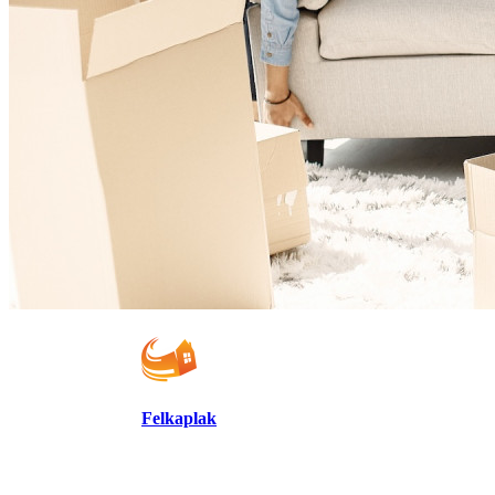
Felkaplak