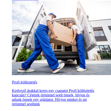
Profi költöztetés
Kedvező árakkal keres egy csapatot Profi költöztetés
kapcsán? Cégünk örömmel segít önnek, hívjon és
adunk önnek egy ajánlatot. Hívjon minket és mi
örömmel segítünk