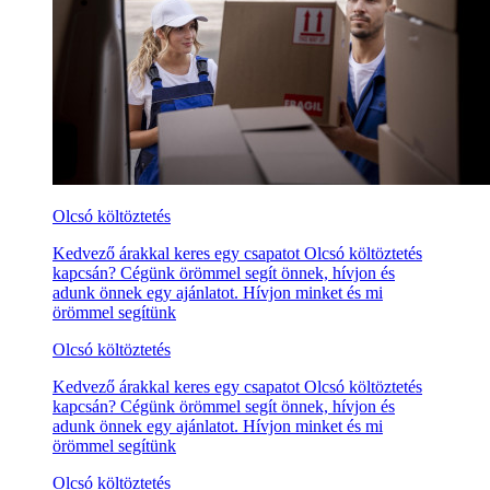
Olcsó költöztetés
Kedvező árakkal keres egy csapatot Olcsó költöztetés
kapcsán? Cégünk örömmel segít önnek, hívjon és
adunk önnek egy ajánlatot. Hívjon minket és mi
örömmel segítünk
Olcsó költöztetés
Kedvező árakkal keres egy csapatot Olcsó költöztetés
kapcsán? Cégünk örömmel segít önnek, hívjon és
adunk önnek egy ajánlatot. Hívjon minket és mi
örömmel segítünk
Olcsó költöztetés