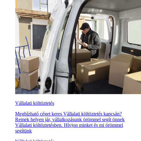
Vállalati költöztetés
Megbízható céget keres Vállalati költöztetés kapcsán?
Remek helyen jár, vállalkozásunk örömmel segít önnek
Vállalati költöztetésben. Hívjon minket és mi örömmel
segítünk