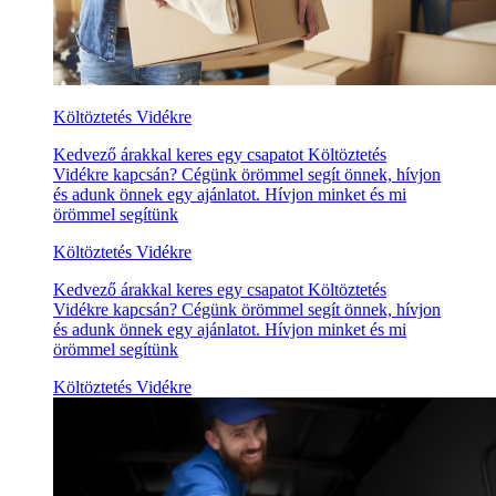
Költöztetés Vidékre
Kedvező árakkal keres egy csapatot Költöztetés
Vidékre kapcsán? Cégünk örömmel segít önnek, hívjon
és adunk önnek egy ajánlatot. Hívjon minket és mi
örömmel segítünk
Költöztetés Vidékre
Kedvező árakkal keres egy csapatot Költöztetés
Vidékre kapcsán? Cégünk örömmel segít önnek, hívjon
és adunk önnek egy ajánlatot. Hívjon minket és mi
örömmel segítünk
Költöztetés Vidékre