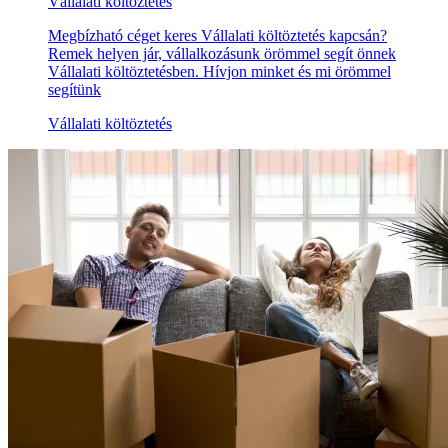
Vállalati költöztetés
Megbízható céget keres Vállalati költöztetés kapcsán?
Remek helyen jár, vállalkozásunk örömmel segít önnek
Vállalati költöztetésben. Hívjon minket és mi örömmel
segítünk
Vállalati költöztetés