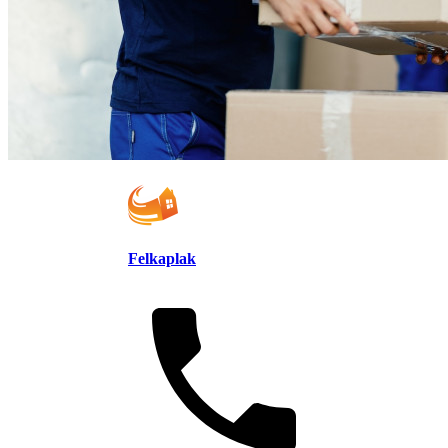
Felkaplak