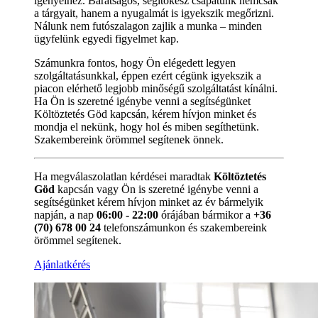
igényeihez. Barátságos, segítőkész csapatunk nemcsak
a tárgyait, hanem a nyugalmát is igyekszik megőrizni.
Nálunk nem futószalagon zajlik a munka – minden
ügyfelünk egyedi figyelmet kap.
Számunkra fontos, hogy Ön elégedett legyen
szolgáltatásunkkal, éppen ezért cégünk igyekszik a
piacon elérhető legjobb minőségű szolgáltatást kínálni.
Ha Ön is szeretné igénybe venni a segítségünket
Költöztetés Göd kapcsán, kérem hívjon minket és
mondja el nekünk, hogy hol és miben segíthetünk.
Szakembereink örömmel segítenek önnek.
Ha megválaszolatlan kérdései maradtak
Költöztetés
Göd
kapcsán vagy Ön is szeretné igénybe venni a
segítségünket kérem hívjon minket az év bármelyik
napján, a nap
06:00 - 22:00
órájában bármikor a
+36
(70) 678 00 24
telefonszámunkon és szakembereink
örömmel segítenek.
Ajánlatkérés