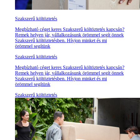
Szakszerű költöztetés
Megbízható céget keres Szakszerű költöztetés kapcsán?
Remek helyen jár, vállalkozásunk örömmel segít önnek
Szakszerű költöztetésben. Hívjon minket és mi
örömmel segítünk
Szakszerű költöztetés
Megbízható céget keres Szakszerű költöztetés kapcsán?
Remek helyen jár, vállalkozásunk örömmel segít önnek
Szakszerű költöztetésben. Hívjon minket és mi
örömmel segítünk
Szakszerű költöztetés