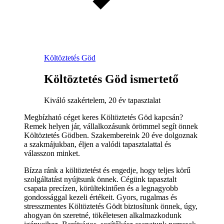
Költöztetés Göd
Költöztetés Göd ismertető
Kiváló szakértelem, 20 év tapasztalat
Megbízható céget keres Költöztetés Göd kapcsán?
Remek helyen jár, vállalkozásunk örömmel segít önnek
Költöztetés Gödben. Szakembereink 20 éve dolgoznak
a szakmájukban, éljen a valódi tapasztalattal és
válasszon minket.
Bízza ránk a költöztetést és engedje, hogy teljes körű
szolgáltatást nyújtsunk önnek. Cégünk tapasztalt
csapata precízen, körültekintően és a legnagyobb
gondossággal kezeli értékeit. Gyors, rugalmas és
stresszmentes Költöztetés Gödt biztosítunk önnek, úgy,
ahogyan ön szeretné, tökéletesen alkalmazkodunk