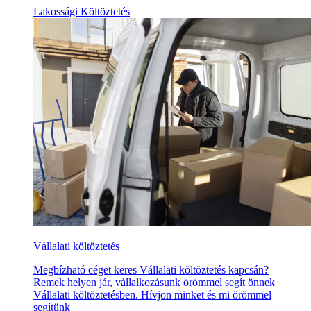
Lakossági Költöztetés
Vállalati költöztetés
Megbízható céget keres Vállalati költöztetés kapcsán?
Remek helyen jár, vállalkozásunk örömmel segít önnek
Vállalati költöztetésben. Hívjon minket és mi örömmel
segítünk