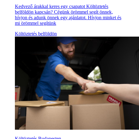
Kedvező árakkal keres egy csapatot Költöztetés
belföldön kapcsán? Cégünk örömmel segít önnek,
hívjon és adunk önnek egy ajánlatot. Hívjon minket és
mi örömmel segítünk
Költöztetés belföldön
Költöztetés Budapesten