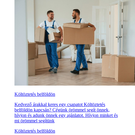
Költöztetés belföldön
Kedvező árakkal keres egy csapatot Költöztetés
belföldön kapcsán? Cégünk örömmel segít önnek,
hívjon és adunk önnek egy ajánlatot. Hívjon minket és
mi örömmel segítünk
Költöztetés belföldön