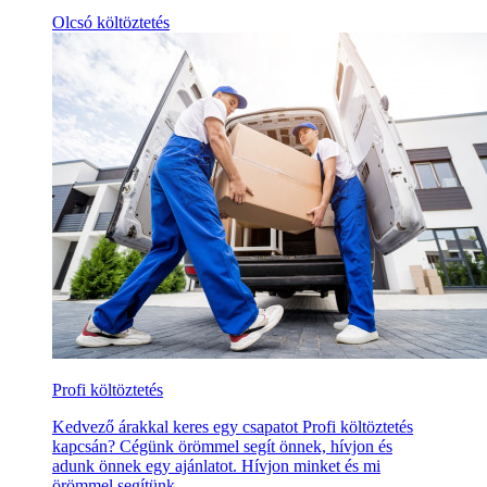
Olcsó költöztetés
Profi költöztetés
Kedvező árakkal keres egy csapatot Profi költöztetés
kapcsán? Cégünk örömmel segít önnek, hívjon és
adunk önnek egy ajánlatot. Hívjon minket és mi
örömmel segítünk