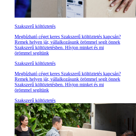
Szakszerű költöztetés
Megbízható céget keres Szakszerű költöztetés kapcsán?
Remek helyen jár, vállalkozásunk örömmel segít önnek
Szakszerű költöztetésben. Hívjon minket és mi
örömmel segítünk
Szakszerű költöztetés
Megbízható céget keres Szakszerű költöztetés kapcsán?
Remek helyen jár, vállalkozásunk örömmel segít önnek
Szakszerű költöztetésben. Hívjon minket és mi
örömmel segítünk
Szakszerű költöztetés