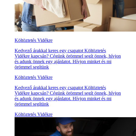
Költöztetés Vidékre
Kedvező árakkal keres egy csapatot Költöztetés
Vidékre kapcsán? Cégünk örömmel segít önnek, hívjon
és adunk önnek egy ajánlatot. Hívjon minket és mi
örömmel segítünk
Költöztetés Vidékre
Kedvező árakkal keres egy csapatot Költöztetés
Vidékre kapcsán? Cégünk örömmel segít önnek, hívjon
és adunk önnek egy ajánlatot. Hívjon minket és mi
örömmel segítünk
Költöztetés Vidékre