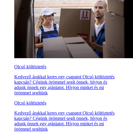
Olcsó költöztetés
Kedvező árakkal keres egy csapatot Olcsó költöztetés
kapcsán? Cégünk örömmel segít önnek, hívjon és
adunk önnek egy ajánlatot. Hívjon minket és mi
örömmel segítünk
Olcsó költöztetés
Kedvező árakkal keres egy csapatot Olcsó költöztetés
kapcsán? Cégünk örömmel segít önnek, hívjon és
adunk önnek egy ajánlatot. Hívjon minket és mi
örömmel segítünk