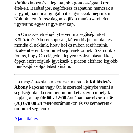
körültekintően és a legnagyobb gondossággal kezeli
értékeit. Barátságos, segítőkész csapatunk nemcsak a
tárgyait, hanem a nyugalmát is igyekszik megőrizni.
Nálunk nem futószalagon zajlik a munka – minden
ügyfelünk egyedi figyelmet kap.
Ha Ön is szeretné igénybe venni a segítségünket
Költöztetés Abony kapcsán, kérem hívjon minket és
mondja el nekünk, hogy hol és miben segíthetünk.
Szakembereink örömmel segítenek önnek. Számunkra
fontos, hogy Ön elégedett legyen szolgáltatásunkkal,
éppen ezért cégünk igyekszik a piacon elérhető legjobb
minőségű szolgáltatást kínálni.
Ha megválaszolatlan kérdései maradtak
Költöztetés
Abony
kapcsán vagy Ön is szeretné igénybe venni a
segítségünket kérem hívjon minket az év bármelyik
napján, a nap
06:00 - 22:00
órájában bármikor a
+36
(70) 678 00 24
telefonszámunkon és szakembereink
örömmel segítenek.
Ajánlatkérés