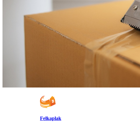
Felkaplak