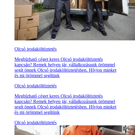
Olcsó irodaköltöztetés
Megbízható céget keres Olcsó irodaköltöztetés
kapcsán? Remek helyen jár, vállalkozásunk örömmel
segít önnek Olcsó irodaköltöztetésben. Hívjon minket
és mi örömmel segítünk
Olcsó irodaköltöztetés
Megbízható céget keres Olcsó irodaköltöztetés
kapcsán? Remek helyen jár, vállalkozásunk örömmel
segít önnek Olcsó irodaköltöztetésben. Hívjon minket
és mi örömmel segítünk
Olcsó irodaköltöztetés