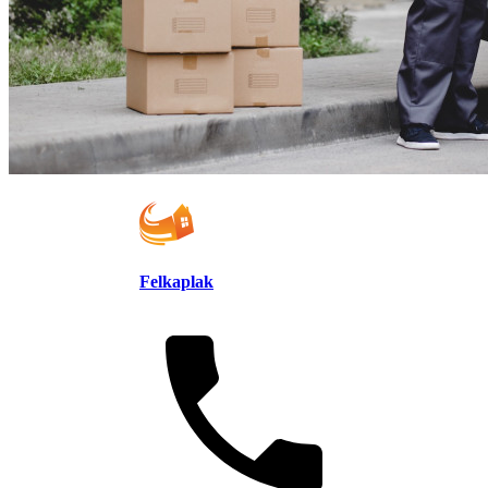
Felkaplak