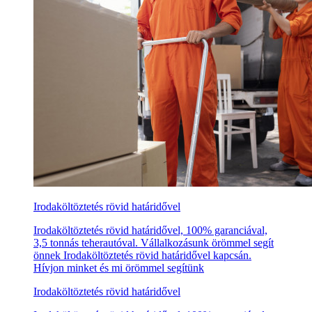
Irodaköltöztetés rövid határidővel
Irodaköltöztetés rövid határidővel, 100% garanciával,
3,5 tonnás teherautóval. Vállalkozásunk örömmel segít
önnek Irodaköltöztetés rövid határidővel kapcsán.
Hívjon minket és mi örömmel segítünk
Irodaköltöztetés rövid határidővel