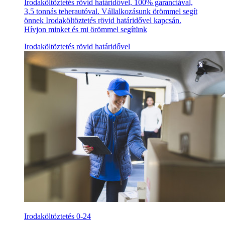
Irodaköltöztetés rövid határidővel, 100% garanciával,
3,5 tonnás teherautóval. Vállalkozásunk örömmel segít
önnek Irodaköltöztetés rövid határidővel kapcsán.
Hívjon minket és mi örömmel segítünk
Irodaköltöztetés rövid határidővel
Irodaköltöztetés 0-24