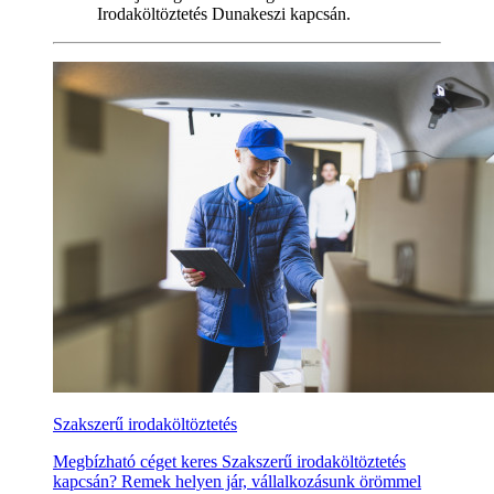
Irodaköltöztetés Dunakeszi kapcsán.
Szakszerű irodaköltöztetés
Megbízható céget keres Szakszerű irodaköltöztetés
kapcsán? Remek helyen jár, vállalkozásunk örömmel