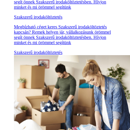
segít önnek Szakszerű irodaköltöztetésben. Hívjon
minket és mi örömmel segítünk
Szakszerű irodaköltöztetés
Megbízható céget keres Szakszerű irodaköltöztetés
kapcsán? Remek helyen jár, vállalkozásunk örömmel
segít önnek Szakszerű irodaköltöztetésben. Hívjon
minket és mi örömmel segítünk
Szakszerű irodaköltöztetés