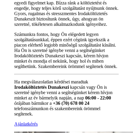
egyedi figyelmet kap. Bízza ránk a költöztetést és
engedje, hogy teljes körű szolgáltatást nyújtsunk önnek.
Gyors, rugalmas és stresszmentes Irodaköltöztetés
Dunakeszit biztosítunk önnek, úgy, ahogyan ön
szeretné, tökéletesen alkalmazkodunk igényeihez.
Számunkra fontos, hogy Ön elégedett legyen
szolgáltatásunkkal, éppen ezért cégünk igyekszik a
piacon elérhető legjobb minőségű szolgáltatást kínálni.
Ha Ön is szeretné igénybe venni a segítségünket
Irodaköltöztetés Dunakeszi kapcsán, kérem hívjon
minket és mondja el nekünk, hogy hol és miben
segíthetünk. Szakembereink örömmel segítenek önnek.
Ha megválaszolatlan kérdései maradtak
Irodaköltöztetés Dunakeszi
kapcsán vagy Ön is
szeretné igénybe venni a segítségünket kérem hívjon
minket az év bármelyik napján, a nap
06:00 - 22:00
órájában bármikor a
+36 (70) 678 00 24
telefonszámunkon és szakembereink örömmel
segítenek.
Ajánlatkérés