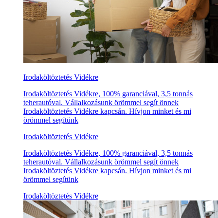
Irodaköltöztetés Vidékre
Irodaköltöztetés Vidékre, 100% garanciával, 3,5 tonnás
teherautóval. Vállalkozásunk örömmel segít önnek
Irodaköltöztetés Vidékre kapcsán. Hívjon minket és mi
örömmel segítünk
Irodaköltöztetés Vidékre
Irodaköltöztetés Vidékre, 100% garanciával, 3,5 tonnás
teherautóval. Vállalkozásunk örömmel segít önnek
Irodaköltöztetés Vidékre kapcsán. Hívjon minket és mi
örömmel segítünk
Irodaköltöztetés Vidékre