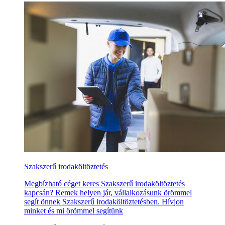
Szakszerű irodaköltöztetés
Megbízható céget keres Szakszerű irodaköltöztetés
kapcsán? Remek helyen jár, vállalkozásunk örömmel
segít önnek Szakszerű irodaköltöztetésben. Hívjon
minket és mi örömmel segítünk