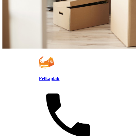
Felkaplak