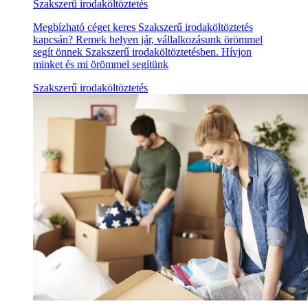
Szakszerű irodaköltöztetés
Megbízható céget keres Szakszerű irodaköltöztetés
kapcsán? Remek helyen jár, vállalkozásunk örömmel
segít önnek Szakszerű irodaköltöztetésben. Hívjon
minket és mi örömmel segítünk
Szakszerű irodaköltöztetés