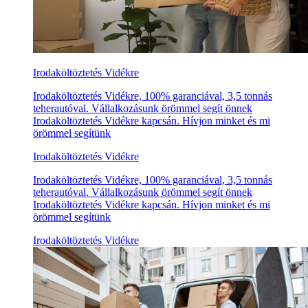
Irodaköltöztetés Vidékre
Irodaköltöztetés Vidékre, 100% garanciával, 3,5 tonnás
teherautóval. Vállalkozásunk örömmel segít önnek
Irodaköltöztetés Vidékre kapcsán. Hívjon minket és mi
örömmel segítünk
Irodaköltöztetés Vidékre
Irodaköltöztetés Vidékre, 100% garanciával, 3,5 tonnás
teherautóval. Vállalkozásunk örömmel segít önnek
Irodaköltöztetés Vidékre kapcsán. Hívjon minket és mi
örömmel segítünk
Irodaköltöztetés Vidékre