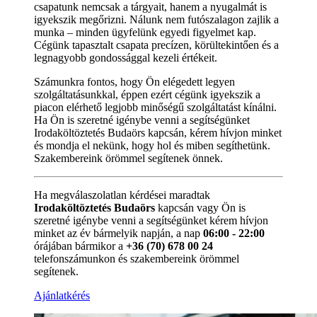
csapatunk nemcsak a tárgyait, hanem a nyugalmát is
igyekszik megőrizni. Nálunk nem futószalagon zajlik a
munka – minden ügyfelünk egyedi figyelmet kap.
Cégünk tapasztalt csapata precízen, körültekintően és a
legnagyobb gondossággal kezeli értékeit.
Számunkra fontos, hogy Ön elégedett legyen
szolgáltatásunkkal, éppen ezért cégünk igyekszik a
piacon elérhető legjobb minőségű szolgáltatást kínálni.
Ha Ön is szeretné igénybe venni a segítségünket
Irodaköltöztetés Budaörs kapcsán, kérem hívjon minket
és mondja el nekünk, hogy hol és miben segíthetünk.
Szakembereink örömmel segítenek önnek.
Ha megválaszolatlan kérdései maradtak
Irodaköltöztetés Budaörs
kapcsán vagy Ön is
szeretné igénybe venni a segítségünket kérem hívjon
minket az év bármelyik napján, a nap
06:00 - 22:00
órájában bármikor a
+36 (70) 678 00 24
telefonszámunkon és szakembereink örömmel
segítenek.
Ajánlatkérés