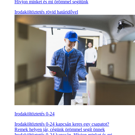
Hívjon minket és mi örömmel segítünk
Irodaköltöztetés rövid határidővel
Irodaköltöztetés 0-24
Irodaköltöztetés 0-24 kapcsán keres egy csapatot?
Remek helyen jár, cégünk örömmel segít önnek
Irodaköltöztetés 0-24 kapcsán. Hívjon minket és mi