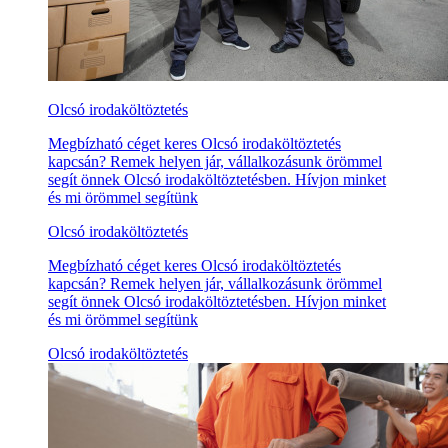
Olcsó irodaköltöztetés
Megbízható céget keres Olcsó irodaköltöztetés
kapcsán? Remek helyen jár, vállalkozásunk örömmel
segít önnek Olcsó irodaköltöztetésben. Hívjon minket
és mi örömmel segítünk
Olcsó irodaköltöztetés
Megbízható céget keres Olcsó irodaköltöztetés
kapcsán? Remek helyen jár, vállalkozásunk örömmel
segít önnek Olcsó irodaköltöztetésben. Hívjon minket
és mi örömmel segítünk
Olcsó irodaköltöztetés