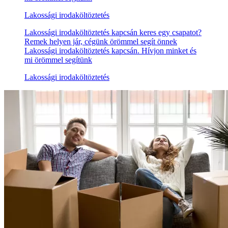
Lakossági irodaköltöztetés
Lakossági irodaköltöztetés kapcsán keres egy csapatot?
Remek helyen jár, cégünk örömmel segít önnek
Lakossági irodaköltöztetés kapcsán. Hívjon minket és
mi örömmel segítünk
Lakossági irodaköltöztetés