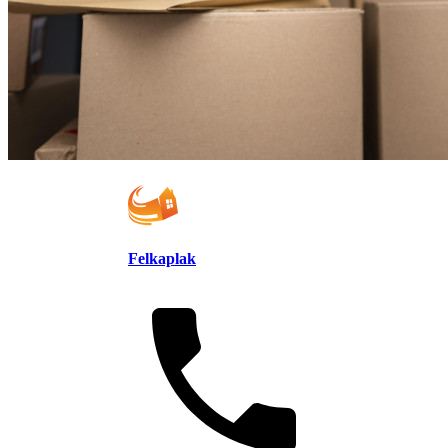
Felkaplak