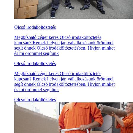
Olcsó irodaköltöztetés
Megbízható céget keres Olcsó irodaköltöztetés
kapcsán? Remek helyen jár, vállalkozásunk örömmel
segít önnek Olcsó irodaköltöztetésben. Hívjon minket
és mi örömmel segítünk
Olcsó irodaköltöztetés
Megbízható céget keres Olcsó irodaköltöztetés
kapcsán? Remek helyen jár, vállalkozásunk örömmel
segít önnek Olcsó irodaköltöztetésben. Hívjon minket
és mi örömmel segítünk
Olcsó irodaköltöztetés