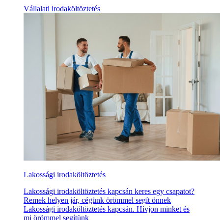
Vállalati irodaköltöztetés
Lakossági irodaköltöztetés
Lakossági irodaköltöztetés kapcsán keres egy csapatot?
Remek helyen jár, cégünk örömmel segít önnek
Lakossági irodaköltöztetés kapcsán. Hívjon minket és
mi örömmel segítünk