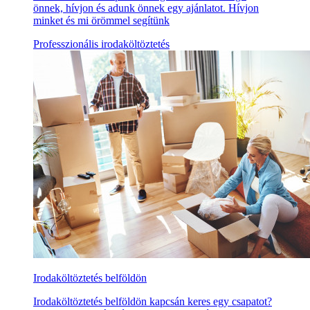
önnek, hívjon és adunk önnek egy ajánlatot. Hívjon
minket és mi örömmel segítünk
Professzionális irodaköltöztetés
Irodaköltöztetés belföldön
Irodaköltöztetés belföldön kapcsán keres egy csapatot?