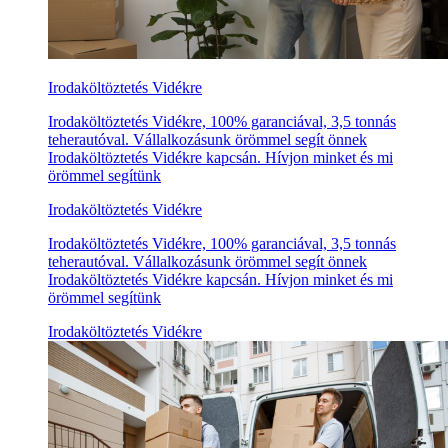
Irodaköltöztetés Vidékre
Irodaköltöztetés Vidékre, 100% garanciával, 3,5 tonnás
teherautóval. Vállalkozásunk örömmel segít önnek
Irodaköltöztetés Vidékre kapcsán. Hívjon minket és mi
örömmel segítünk
Irodaköltöztetés Vidékre
Irodaköltöztetés Vidékre, 100% garanciával, 3,5 tonnás
teherautóval. Vállalkozásunk örömmel segít önnek
Irodaköltöztetés Vidékre kapcsán. Hívjon minket és mi
örömmel segítünk
Irodaköltöztetés Vidékre