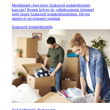
Megbízható céget keres Szakszerű irodaköltöztetés
kapcsán? Remek helyen jár, vállalkozásunk örömmel
segít önnek Szakszerű irodaköltöztetésben. Hívjon
minket és mi örömmel segítünk
Szakszerű irodaköltöztetés
Irodaköltöztetés Budapesten