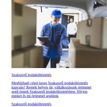
Szakszerű irodaköltöztetés
Megbízható céget keres Szakszerű irodaköltöztetés
kapcsán? Remek helyen jár, vállalkozásunk örömmel
segít önnek Szakszerű irodaköltöztetésben. Hívjon
minket és mi örömmel segítünk
Szakszerű irodaköltöztetés