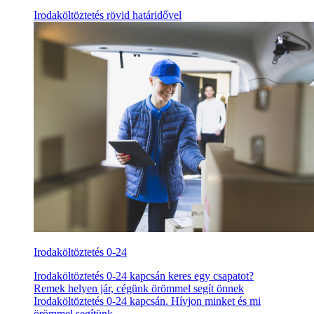
Irodaköltöztetés rövid határidővel
Irodaköltöztetés 0-24
Irodaköltöztetés 0-24 kapcsán keres egy csapatot?
Remek helyen jár, cégünk örömmel segít önnek
Irodaköltöztetés 0-24 kapcsán. Hívjon minket és mi
örömmel segítünk