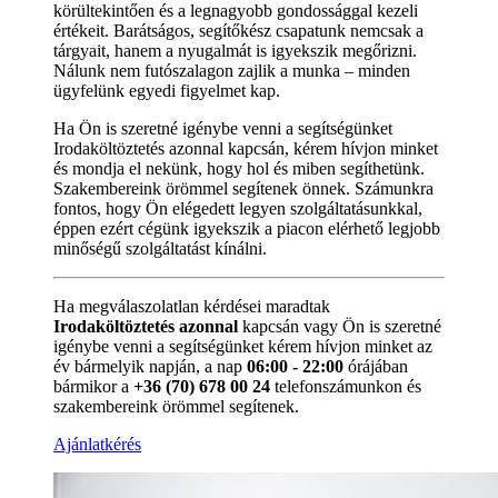
körültekintően és a legnagyobb gondossággal kezeli
értékeit. Barátságos, segítőkész csapatunk nemcsak a
tárgyait, hanem a nyugalmát is igyekszik megőrizni.
Nálunk nem futószalagon zajlik a munka – minden
ügyfelünk egyedi figyelmet kap.
Ha Ön is szeretné igénybe venni a segítségünket
Irodaköltöztetés azonnal kapcsán, kérem hívjon minket
és mondja el nekünk, hogy hol és miben segíthetünk.
Szakembereink örömmel segítenek önnek. Számunkra
fontos, hogy Ön elégedett legyen szolgáltatásunkkal,
éppen ezért cégünk igyekszik a piacon elérhető legjobb
minőségű szolgáltatást kínálni.
Ha megválaszolatlan kérdései maradtak
Irodaköltöztetés azonnal
kapcsán vagy Ön is szeretné
igénybe venni a segítségünket kérem hívjon minket az
év bármelyik napján, a nap
06:00 - 22:00
órájában
bármikor a
+36 (70) 678 00 24
telefonszámunkon és
szakembereink örömmel segítenek.
Ajánlatkérés