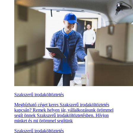
Szakszerű irodaköltöztetés
Megbízható céget keres Szakszerű irodaköltöztetés
kapcsán? Remek helyen jár, vállalkozásunk örömmel
segít önnek Szakszerű irodaköltöztetésben. Hívjon
minket és mi örömmel segítünk
Szakszerű irodaköltöztetés