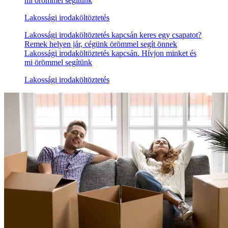
mi örömmel segítünk
Lakossági irodaköltöztetés
Lakossági irodaköltöztetés kapcsán keres egy csapatot?
Remek helyen jár, cégünk örömmel segít önnek
Lakossági irodaköltöztetés kapcsán. Hívjon minket és
mi örömmel segítünk
Lakossági irodaköltöztetés