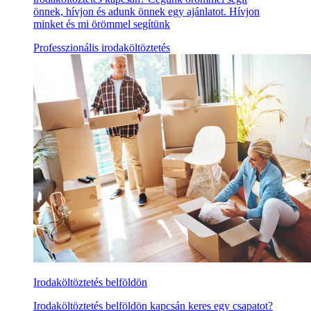
önnek, hívjon és adunk önnek egy ajánlatot. Hívjon
minket és mi örömmel segítünk
Professzionális irodaköltöztetés
Irodaköltöztetés belföldön
Irodaköltöztetés belföldön kapcsán keres egy csapatot?