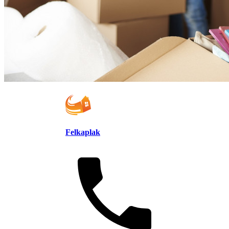
Felkaplak