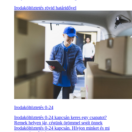
Irodaköltöztetés rövid határidővel
Irodaköltöztetés 0-24
Irodaköltöztetés 0-24 kapcsán keres egy csapatot?
Remek helyen jár, cégünk örömmel segít önnek
Irodaköltöztetés 0-24 kapcsán. Hívjon minket és mi