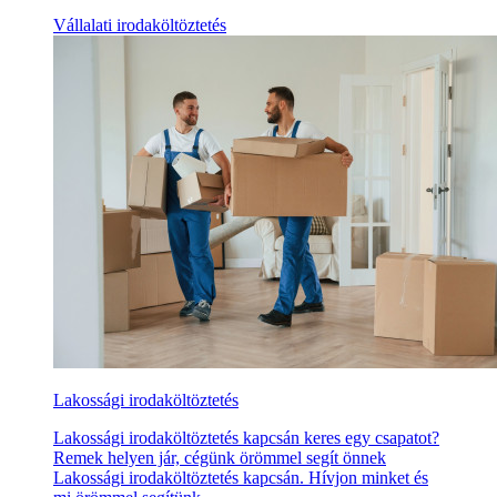
Vállalati irodaköltöztetés
Lakossági irodaköltöztetés
Lakossági irodaköltöztetés kapcsán keres egy csapatot?
Remek helyen jár, cégünk örömmel segít önnek
Lakossági irodaköltöztetés kapcsán. Hívjon minket és