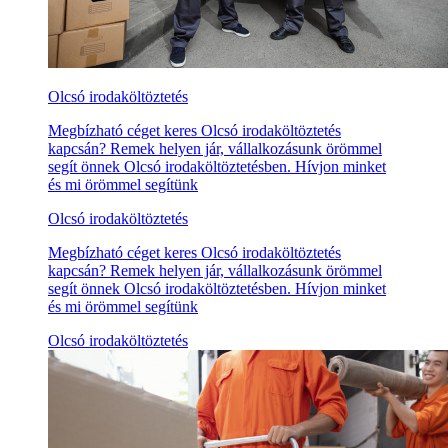
Olcsó irodaköltöztetés
Megbízható céget keres Olcsó irodaköltöztetés
kapcsán? Remek helyen jár, vállalkozásunk örömmel
segít önnek Olcsó irodaköltöztetésben. Hívjon minket
és mi örömmel segítünk
Olcsó irodaköltöztetés
Megbízható céget keres Olcsó irodaköltöztetés
kapcsán? Remek helyen jár, vállalkozásunk örömmel
segít önnek Olcsó irodaköltöztetésben. Hívjon minket
és mi örömmel segítünk
Olcsó irodaköltöztetés