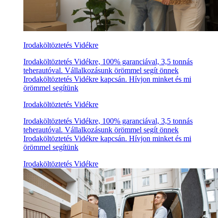
Irodaköltöztetés Vidékre
Irodaköltöztetés Vidékre, 100% garanciával, 3,5 tonnás
teherautóval. Vállalkozásunk örömmel segít önnek
Irodaköltöztetés Vidékre kapcsán. Hívjon minket és mi
örömmel segítünk
Irodaköltöztetés Vidékre
Irodaköltöztetés Vidékre, 100% garanciával, 3,5 tonnás
teherautóval. Vállalkozásunk örömmel segít önnek
Irodaköltöztetés Vidékre kapcsán. Hívjon minket és mi
örömmel segítünk
Irodaköltöztetés Vidékre