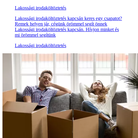
Lakossági irodaköltöztetés
Lakossági irodaköltöztetés kapcsán keres egy csapatot?
Remek helyen jár, cégünk örömmel segít önnek
Lakossági irodaköltöztetés kapcsán. Hívjon minket és
mi örömmel segítünk
Lakossági irodaköltöztetés