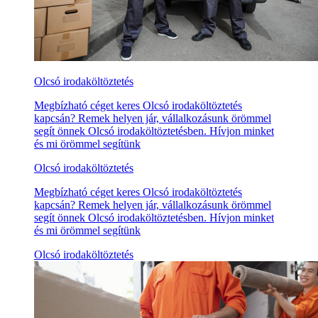
Olcsó irodaköltöztetés
Megbízható céget keres Olcsó irodaköltöztetés
kapcsán? Remek helyen jár, vállalkozásunk örömmel
segít önnek Olcsó irodaköltöztetésben. Hívjon minket
és mi örömmel segítünk
Olcsó irodaköltöztetés
Megbízható céget keres Olcsó irodaköltöztetés
kapcsán? Remek helyen jár, vállalkozásunk örömmel
segít önnek Olcsó irodaköltöztetésben. Hívjon minket
és mi örömmel segítünk
Olcsó irodaköltöztetés