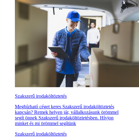
Szakszerű irodaköltöztetés
Megbízható céget keres Szakszerű irodaköltöztetés
kapcsán? Remek helyen jár, vállalkozásunk örömmel
segít önnek Szakszerű irodaköltöztetésben. Hívjon
minket és mi örömmel segítünk
Szakszerű irodaköltöztetés