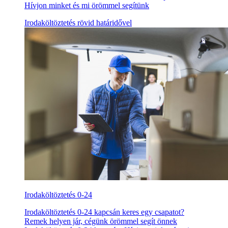
Hívjon minket és mi örömmel segítünk
Irodaköltöztetés rövid határidővel
Irodaköltöztetés 0-24
Irodaköltöztetés 0-24 kapcsán keres egy csapatot?
Remek helyen jár, cégünk örömmel segít önnek