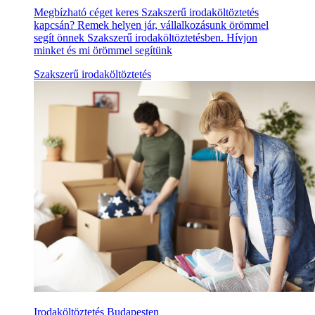
Megbízható céget keres Szakszerű irodaköltöztetés
kapcsán? Remek helyen jár, vállalkozásunk örömmel
segít önnek Szakszerű irodaköltöztetésben. Hívjon
minket és mi örömmel segítünk
Szakszerű irodaköltöztetés
Irodaköltöztetés Budapesten