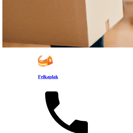
Felkaplak