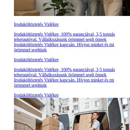
Irodaköltöztetés Vidékre
Irodaköltöztetés Vidékre, 100% garanciával, 3,5 tonnás
teherautóval. Vállalkozásunk örömmel segít önnek
Irodaköltöztetés Vidékre kapcsán. Hívjon minket és mi
örömmel segítünk
Irodaköltöztetés Vidékre
Irodaköltöztetés Vidékre, 100% garanciával, 3,5 tonnás
teherautóval. Vállalkozásunk örömmel segít önnek
Irodaköltöztetés Vidékre kapcsán. Hívjon minket és mi
örömmel segítünk
Irodaköltöztetés Vidékre