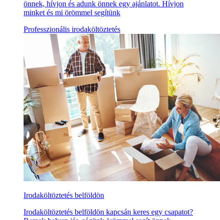
önnek, hívjon és adunk önnek egy ajánlatot. Hívjon
minket és mi örömmel segítünk
Professzionális irodaköltöztetés
Irodaköltöztetés belföldön
Irodaköltöztetés belföldön kapcsán keres egy csapatot?