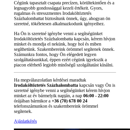
Cégünk tapasztalt csapata precízen, körültekintően és a
legnagyobb gondossággal kezeli értékeit. Gyors,
rugalmas és stresszmentes Irodaköltöztetés
Százhalombattat biztosítunk önnek, úgy, ahogyan ön
szeretné, tökéletesen alkalmazkodunk igényeihez.
Ha Ön is szeretné igénybe venni a segítségünket
Irodaköltöztetés Százhalombatta kapcsán, kérem hívjon
minket és mondja el nekünk, hogy hol és miben
segíthetünk. Szakembereink örömmel segítenek önnek.
Számunkra fontos, hogy Ön elégedett legyen
szolgáltatásunkkal, éppen ezért cégünk igyekszik a
piacon elérhető legjobb minőségű szolgáltatást kínálni.
Ha megválaszolatlan kérdései maradtak
Irodaköltöztetés Százhalombatta
kapcsán vagy Ön is
szeretné igénybe venni a segítségünket kérem hívjon
minket az év bármelyik napján, a nap
06:00 - 22:00
órájában bármikor a
+36 (70) 678 00 24
telefonszámunkon és szakembereink örömmel
segítenek.
Ajánlatkérés